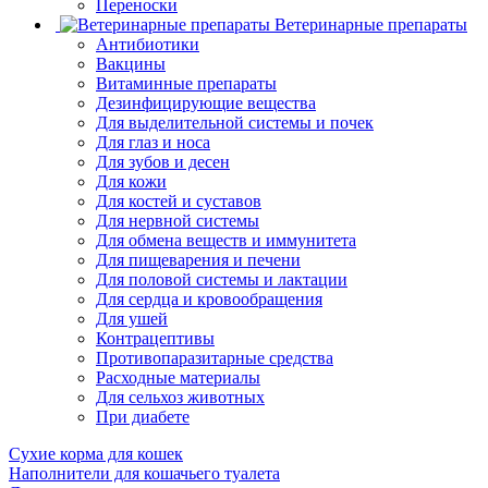
Переноски
Ветеринарные препараты
Антибиотики
Вакцины
Витаминные препараты
Дезинфицирующие вещества
Для выделительной системы и почек
Для глаз и носа
Для зубов и десен
Для кожи
Для костей и суставов
Для нервной системы
Для обмена веществ и иммунитета
Для пищеварения и печени
Для половой системы и лактации
Для сердца и кровообращения
Для ушей
Контрацептивы
Противопаразитарные средства
Расходные материалы
Для сельхоз животных
При диабете
Сухие корма для кошек
Наполнители для кошачьего туалета