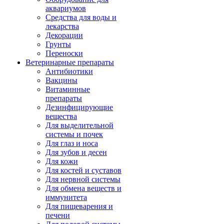
аквариумов
Средства для воды и
лекарства
Декорации
Грунты
Переноски
Ветеринарные препараты
Антибиотики
Вакцины
Витаминные
препараты
Дезинфицирующие
вещества
Для выделительной
системы и почек
Для глаз и носа
Для зубов и десен
Для кожи
Для костей и суставов
Для нервной системы
Для обмена веществ и
иммунитета
Для пищеварения и
печени