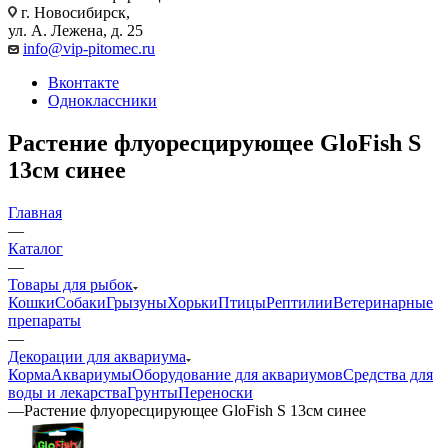
г. Новосибирск,
ул. А. Лежена, д. 25
info@vip-pitomec.ru
Вконтакте
Одноклассники
Растение флуоресцирующее GloFish S
13см синее
Главная
—
Каталог
—
Товары для рыбок
Кошки
Собаки
Грызуны
Хорьки
Птицы
Рептилии
Ветеринарные
препараты
—
Декорации для аквариума
Корма
Аквариумы
Оборудование для аквариумов
Средства для
воды и лекарства
Грунты
Переноски
—
Растение флуоресцирующее GloFish S 13см синее