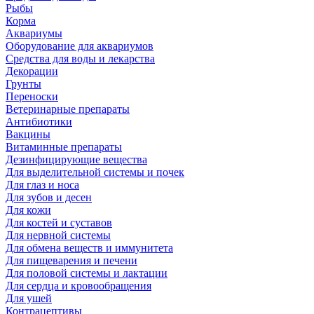
Рыбы
Корма
Аквариумы
Оборудование для аквариумов
Средства для воды и лекарства
Декорации
Грунты
Переноски
Ветеринарные препараты
Антибиотики
Вакцины
Витаминные препараты
Дезинфицирующие вещества
Для выделительной системы и почек
Для глаз и носа
Для зубов и десен
Для кожи
Для костей и суставов
Для нервной системы
Для обмена веществ и иммунитета
Для пищеварения и печени
Для половой системы и лактации
Для сердца и кровообращения
Для ушей
Контрацептивы