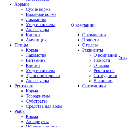
Хорьки
Сухие корма
Влажные корма
Лакомства
Уход и гигиена
О компании
Аксессуары
Клетки
О компании
Амуниция
Новости
Птицы
Отзывы
Корма
Реквизиты
Лакомства
О компании
Усл
Витамины
Новости
Клетки
Отзывы
Уход и гигиена
Реквизиты
Транспортировка
Сотрудники
Аксессуары
Вакансии
Рептилии
Сотрудники
Корма
Террариумы
Субстраты
Средства для воды
Рыбы
Корма
Аквариумы
Оборудование для