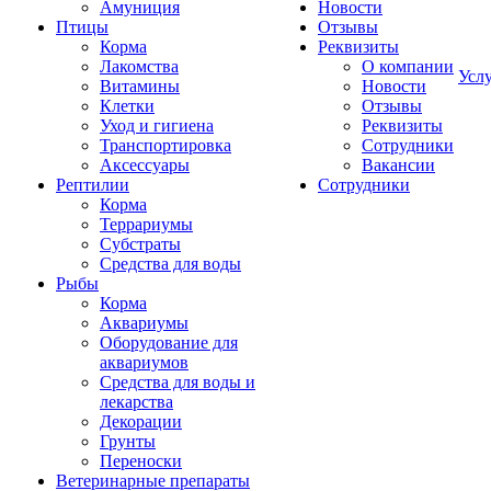
Амуниция
Новости
Птицы
Отзывы
Корма
Реквизиты
Лакомства
О компании
Усл
Витамины
Новости
Клетки
Отзывы
Уход и гигиена
Реквизиты
Транспортировка
Сотрудники
Аксессуары
Вакансии
Рептилии
Сотрудники
Корма
Террариумы
Субстраты
Средства для воды
Рыбы
Корма
Аквариумы
Оборудование для
аквариумов
Средства для воды и
лекарства
Декорации
Грунты
Переноски
Ветеринарные препараты