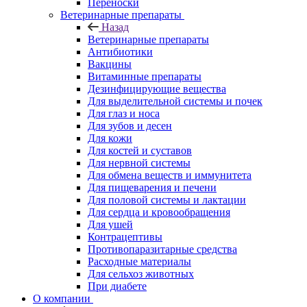
Переноски
Ветеринарные препараты
Назад
Ветеринарные препараты
Антибиотики
Вакцины
Витаминные препараты
Дезинфицирующие вещества
Для выделительной системы и почек
Для глаз и носа
Для зубов и десен
Для кожи
Для костей и суставов
Для нервной системы
Для обмена веществ и иммунитета
Для пищеварения и печени
Для половой системы и лактации
Для сердца и кровообращения
Для ушей
Контрацептивы
Противопаразитарные средства
Расходные материалы
Для сельхоз животных
При диабете
О компании