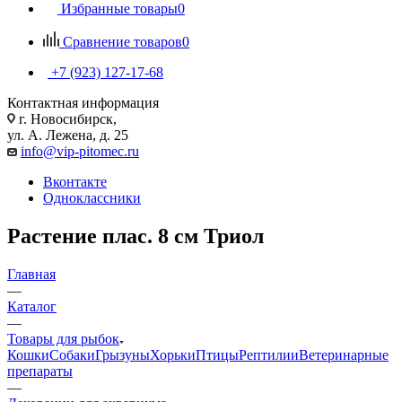
Избранные товары
0
Сравнение товаров
0
+7 (923) 127-17-68
Контактная информация
г. Новосибирск,
ул. А. Лежена, д. 25
info@vip-pitomec.ru
Вконтакте
Одноклассники
Растение плас. 8 см Триол
Главная
—
Каталог
—
Товары для рыбок
Кошки
Собаки
Грызуны
Хорьки
Птицы
Рептилии
Ветеринарные
препараты
—