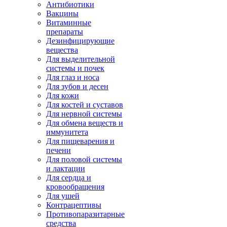
Антибиотики
Вакцины
Витаминные
препараты
Дезинфицирующие
вещества
Для выделительной
системы и почек
Для глаз и носа
Для зубов и десен
Для кожи
Для костей и суставов
Для нервной системы
Для обмена веществ и
иммунитета
Для пищеварения и
печени
Для половой системы
и лактации
Для сердца и
кровообращения
Для ушей
Контрацептивы
Противопаразитарные
средства