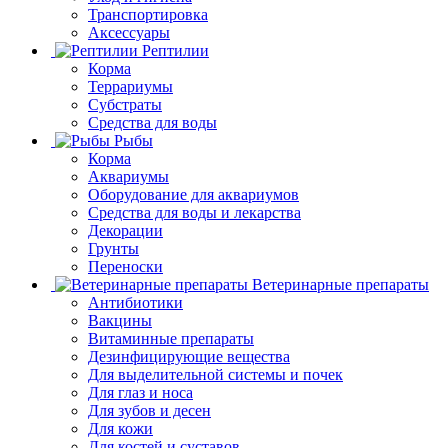
Транспортировка
Аксессуары
Рептилии
Корма
Террариумы
Субстраты
Средства для воды
Рыбы
Корма
Аквариумы
Оборудование для аквариумов
Средства для воды и лекарства
Декорации
Грунты
Переноски
Ветеринарные препараты
Антибиотики
Вакцины
Витаминные препараты
Дезинфицирующие вещества
Для выделительной системы и почек
Для глаз и носа
Для зубов и десен
Для кожи
Для костей и суставов