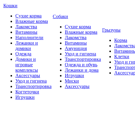
Кошки
Сухие корма
Собаки
Влажные корма
Лакомства
Сухие корма
Грызуны
Витамины
Влажные корма
Наполнители
Лакомства
Корма
Лежанки и
Витамины
Лакомств
домики
Амуниция
Витамин
Одежда
Уход и гигиена
Клетки
Домики и
Транспортировка
Уход и ги
игровые
Одежда и обувь
Транспор
комплексы
Лежанки и дома
Аксессуа
Аксессуары
Игрушки
Уход и гигиена
Миски
Транспортировка
Аксессуары
Когтеточки
Игрушки