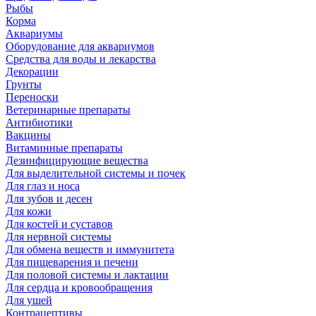
Рыбы
Корма
Аквариумы
Оборудование для аквариумов
Средства для воды и лекарства
Декорации
Грунты
Переноски
Ветеринарные препараты
Антибиотики
Вакцины
Витаминные препараты
Дезинфицирующие вещества
Для выделительной системы и почек
Для глаз и носа
Для зубов и десен
Для кожи
Для костей и суставов
Для нервной системы
Для обмена веществ и иммунитета
Для пищеварения и печени
Для половой системы и лактации
Для сердца и кровообращения
Для ушей
Контрацептивы