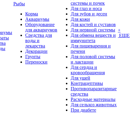
системы и почек
Рыбы
Для глаз и носа
Корма
Для зубов и десен
Аквариумы
Для кожи
Оборудование
Для костей и суставов
для аквариумов
Для нервной системы
+
риумы
Средства для
Для обмена веществ и
ЕЩЕ
раты
воды и
иммунитета
тва
лекарства
Для пищеварения и
оды
Декорации
печени
Грунты
Для половой системы
Переноски
и лактации
Для сердца и
кровообращения
Для ушей
Контрацептивы
Противопаразитарные
средства
Расходные материалы
Для сельхоз животных
При диабете