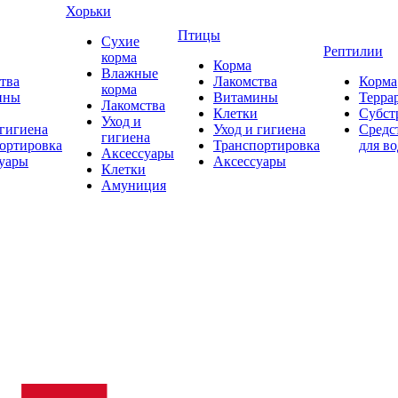
Хорьки
Птицы
Сухие
Рептилии
корма
Корма
Влажные
тва
Лакомства
Корма
корма
ины
Витамины
Терра
Лакомства
Клетки
Субст
Уход и
 гигиена
Уход и гигиена
Средс
гигиена
ортировка
Транспортировка
для в
Аксессуары
уары
Аксессуары
Клетки
Амуниция