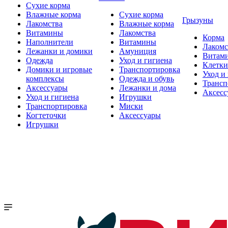
Сухие корма
Влажные корма
Сухие корма
Грызуны
Лакомства
Влажные корма
Витамины
Лакомства
Корма
Наполнители
Витамины
Лакомс
Лежанки и домики
Амуниция
Витам
Одежда
Уход и гигиена
Клетки
Домики и игровые
Транспортировка
Уход и
комплексы
Одежда и обувь
Трансп
Аксессуары
Лежанки и дома
Аксесс
Уход и гигиена
Игрушки
Транспортировка
Миски
Когтеточки
Аксессуары
Игрушки