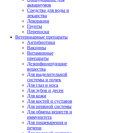
аквариумов
Средства для воды и
лекарства
Декорации
Грунты
Переноски
Ветеринарные препараты
Антибиотики
Вакцины
Витаминные
препараты
Дезинфицирующие
вещества
Для выделительной
системы и почек
Для глаз и носа
Для зубов и десен
Для кожи
Для костей и суставов
Для нервной системы
Для обмена веществ и
иммунитета
Для пищеварения и
печени