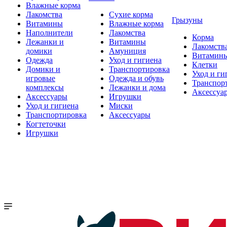
Влажные корма
Лакомства
Сухие корма
Грызуны
Витамины
Влажные корма
Наполнители
Лакомства
Корма
Лежанки и
Витамины
Лакомств
домики
Амуниция
Витамин
Одежда
Уход и гигиена
Клетки
Домики и
Транспортировка
Уход и ги
игровые
Одежда и обувь
Транспор
комплексы
Лежанки и дома
Аксессуа
Аксессуары
Игрушки
Уход и гигиена
Миски
Транспортировка
Аксессуары
Когтеточки
Игрушки