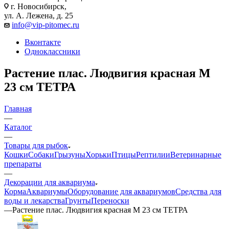
г. Новосибирск,
ул. А. Лежена, д. 25
info@vip-pitomec.ru
Вконтакте
Одноклассники
Растение плас. Людвигия красная М
23 см ТЕТРА
Главная
—
Каталог
—
Товары для рыбок
Кошки
Собаки
Грызуны
Хорьки
Птицы
Рептилии
Ветеринарные
препараты
—
Декорации для аквариума
Корма
Аквариумы
Оборудование для аквариумов
Средства для
воды и лекарства
Грунты
Переноски
—
Растение плас. Людвигия красная М 23 см ТЕТРА