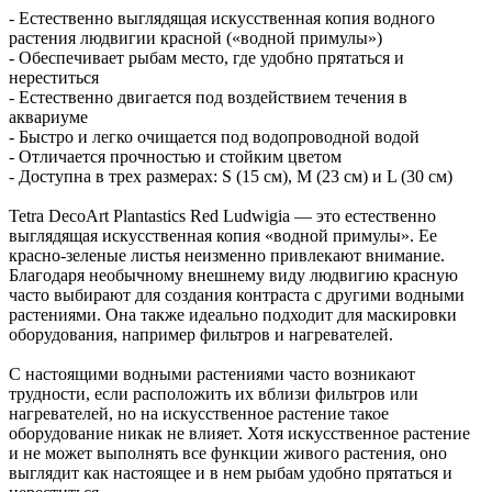
- Естественно выглядящая искусственная копия водного
растения людвигии красной («водной примулы»)
- Обеспечивает рыбам место, где удобно прятаться и
нереститься
- Естественно двигается под воздействием течения в
аквариуме
- Быстро и легко очищается под водопроводной водой
- Отличается прочностью и стойким цветом
- Доступна в трех размерах: S (15 см), M (23 см) и L (30 см)
Tetra DecoArt Plantastics Red Ludwigia — это естественно
выглядящая искусственная копия «водной примулы». Ее
красно-зеленые листья неизменно привлекают внимание.
Благодаря необычному внешнему виду людвигию красную
часто выбирают для создания контраста с другими водными
растениями. Она также идеально подходит для маскировки
оборудования, например фильтров и нагревателей.
С настоящими водными растениями часто возникают
трудности, если расположить их вблизи фильтров или
нагревателей, но на искусственное растение такое
оборудование никак не влияет. Хотя искусственное растение
и не может выполнять все функции живого растения, оно
выглядит как настоящее и в нем рыбам удобно прятаться и