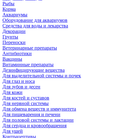
Рыбы
Корма
Аквариумы
Оборудование для аквариумов
Средства для воды и лекарства
Декорации
Грунты
Переноски
Ветеринарные препараты
Антибиотики
Вакцины
Витаминные препараты
Дезинфицирующие вещества
Для выделительной системы и почек
Для глаз и носа
Для зубов и десен
Для кожи
Для костей и суставов
Для нервной системы
Для обмена веществ и иммунитета
Для пищеварения и печени
Для половой системы и лактации
Для сердца и кровообращения
Для ушей
Контрацептивы