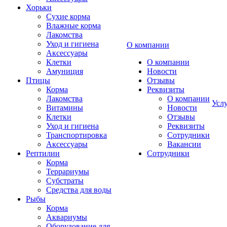
Хорьки
Сухие корма
Влажные корма
Лакомства
Уход и гигиена
О компании
Аксессуары
Клетки
О компании
Амуниция
Новости
Птицы
Отзывы
Корма
Реквизиты
Лакомства
О компании
Усл
Витамины
Новости
Клетки
Отзывы
Уход и гигиена
Реквизиты
Транспортировка
Сотрудники
Аксессуары
Вакансии
Рептилии
Сотрудники
Корма
Террариумы
Субстраты
Средства для воды
Рыбы
Корма
Аквариумы
Оборудование для