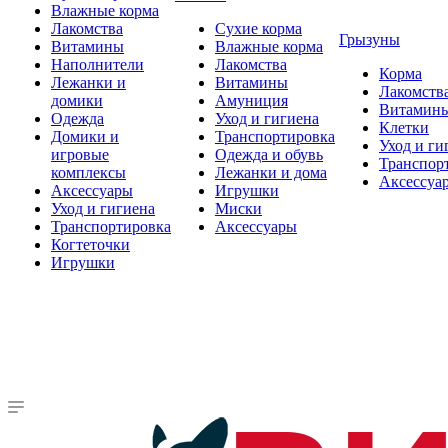
Влажные корма
Лакомства
Сухие корма
Грызуны
Витамины
Влажные корма
Наполнители
Лакомства
Корма
Лежанки и
Витамины
Лакомств
домики
Амуниция
Витамин
Одежда
Уход и гигиена
Клетки
Домики и
Транспортировка
Уход и ги
игровые
Одежда и обувь
Транспор
комплексы
Лежанки и дома
Аксессуа
Аксессуары
Игрушки
Уход и гигиена
Миски
Транспортировка
Аксессуары
Когтеточки
Игрушки