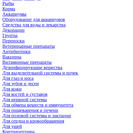
Рыбы
Корма
Аквариумы
Оборудование для аквариумов
Средства для воды и лекарства
Декорации
Грунты
Переноски
Ветеринарные препараты
Антибиотики
Вакцины
Витаминные препараты
Дезинфицирующие вещества
Для выделительной системы и почек
Для глаз и носа
Для зубов и десен
Для кожи
Для костей и суставов
Для нервной системы
Для обмена веществ и иммунитета
Для пищеварения и печени
Для половой системы и лактации
Для сердца и кровообращения
Для ушей
Контрацептивы