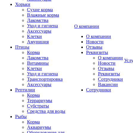
Хорьки
Сухие корма
Влажные корма
Лакомства
Уход и гигиена
О компании
Аксессуары
Клетки
О компании
Амуниция
Новости
Птицы
Отзывы
Корма
Реквизиты
Лакомства
О компании
Усл
Витамины
Новости
Клетки
Отзывы
Уход и гигиена
Реквизиты
Транспортировка
Сотрудники
Аксессуары
Вакансии
Рептилии
Сотрудники
Корма
Террариумы
Субстраты
Средства для воды
Рыбы
Корма
Аквариумы
Оборудование для