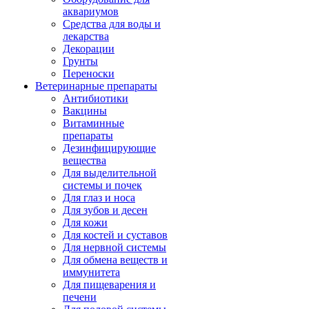
аквариумов
Средства для воды и
лекарства
Декорации
Грунты
Переноски
Ветеринарные препараты
Антибиотики
Вакцины
Витаминные
препараты
Дезинфицирующие
вещества
Для выделительной
системы и почек
Для глаз и носа
Для зубов и десен
Для кожи
Для костей и суставов
Для нервной системы
Для обмена веществ и
иммунитета
Для пищеварения и
печени