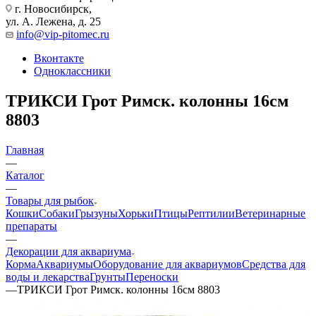
г. Новосибирск,
ул. А. Лежена, д. 25
info@vip-pitomec.ru
Вконтакте
Одноклассники
ТРИКСИ Грот Римск. колонны 16см
8803
Главная
—
Каталог
—
Товары для рыбок
Кошки
Собаки
Грызуны
Хорьки
Птицы
Рептилии
Ветеринарные
препараты
—
Декорации для аквариума
Корма
Аквариумы
Оборудование для аквариумов
Средства для
воды и лекарства
Грунты
Переноски
—
ТРИКСИ Грот Римск. колонны 16см 8803