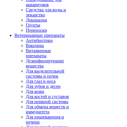
аквариумов
Средства для воды и
лекарства
Декорации
Грунты
Переноски
Ветеринарные препараты
Антибиотики
Вакцины
Витаминные
препараты
Дезинфицирующие
вещества
Для выделительной
системы и почек
Для глаз и носа
Для зубов и десен
Для кожи
Для костей и суставов
Для нервной системы
Для обмена веществ и
иммунитета
Для пищеварения и
печени