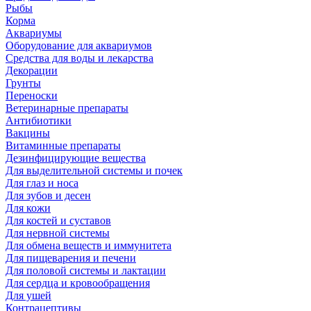
Рыбы
Корма
Аквариумы
Оборудование для аквариумов
Средства для воды и лекарства
Декорации
Грунты
Переноски
Ветеринарные препараты
Антибиотики
Вакцины
Витаминные препараты
Дезинфицирующие вещества
Для выделительной системы и почек
Для глаз и носа
Для зубов и десен
Для кожи
Для костей и суставов
Для нервной системы
Для обмена веществ и иммунитета
Для пищеварения и печени
Для половой системы и лактации
Для сердца и кровообращения
Для ушей
Контрацептивы