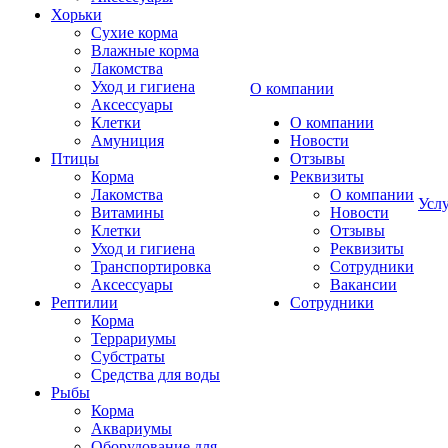
Хорьки
Сухие корма
Влажные корма
Лакомства
Уход и гигиена
О компании
Аксессуары
Клетки
О компании
Амуниция
Новости
Птицы
Отзывы
Корма
Реквизиты
Лакомства
О компании
Усл
Витамины
Новости
Клетки
Отзывы
Уход и гигиена
Реквизиты
Транспортировка
Сотрудники
Аксессуары
Вакансии
Рептилии
Сотрудники
Корма
Террариумы
Субстраты
Средства для воды
Рыбы
Корма
Аквариумы
Оборудование для