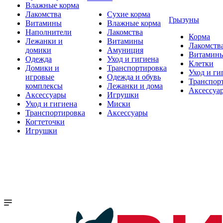
Влажные корма
Лакомства
Сухие корма
Грызуны
Витамины
Влажные корма
Наполнители
Лакомства
Корма
Лежанки и
Витамины
Лакомств
домики
Амуниция
Витамин
Одежда
Уход и гигиена
Клетки
Домики и
Транспортировка
Уход и ги
игровые
Одежда и обувь
Транспор
комплексы
Лежанки и дома
Аксессуа
Аксессуары
Игрушки
Уход и гигиена
Миски
Транспортировка
Аксессуары
Когтеточки
Игрушки