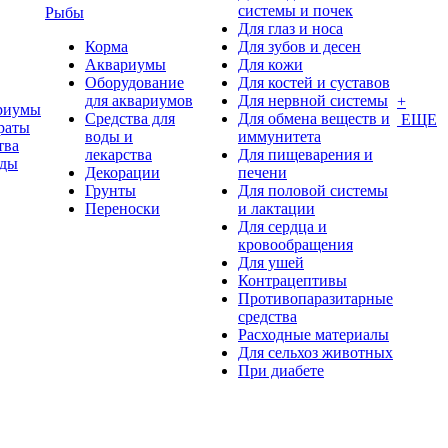
системы и почек
Рыбы
Для глаз и носа
Корма
Для зубов и десен
Аквариумы
Для кожи
Оборудование
Для костей и суставов
для аквариумов
Для нервной системы
+
риумы
Средства для
Для обмена веществ и
ЕЩЕ
раты
воды и
иммунитета
тва
лекарства
Для пищеварения и
оды
Декорации
печени
Грунты
Для половой системы
Переноски
и лактации
Для сердца и
кровообращения
Для ушей
Контрацептивы
Противопаразитарные
средства
Расходные материалы
Для сельхоз животных
При диабете