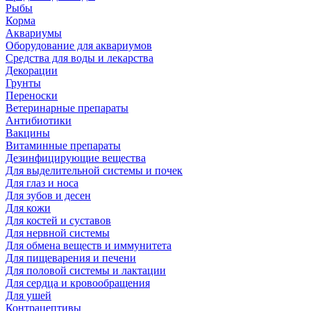
Рыбы
Корма
Аквариумы
Оборудование для аквариумов
Средства для воды и лекарства
Декорации
Грунты
Переноски
Ветеринарные препараты
Антибиотики
Вакцины
Витаминные препараты
Дезинфицирующие вещества
Для выделительной системы и почек
Для глаз и носа
Для зубов и десен
Для кожи
Для костей и суставов
Для нервной системы
Для обмена веществ и иммунитета
Для пищеварения и печени
Для половой системы и лактации
Для сердца и кровообращения
Для ушей
Контрацептивы