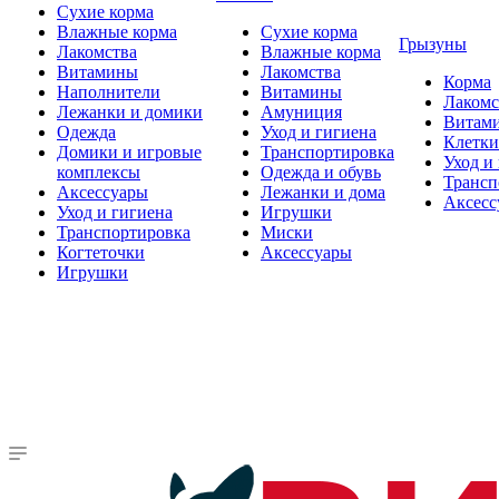
Сухие корма
Влажные корма
Сухие корма
Грызуны
Лакомства
Влажные корма
Витамины
Лакомства
Корма
Наполнители
Витамины
Лакомс
Лежанки и домики
Амуниция
Витам
Одежда
Уход и гигиена
Клетки
Домики и игровые
Транспортировка
Уход и
комплексы
Одежда и обувь
Трансп
Аксессуары
Лежанки и дома
Аксесс
Уход и гигиена
Игрушки
Транспортировка
Миски
Когтеточки
Аксессуары
Игрушки