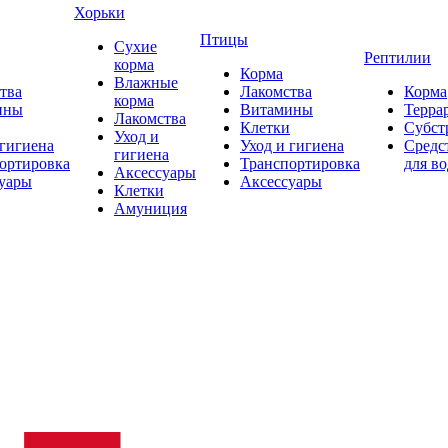
Хорьки
Птицы
Сухие
Рептилии
корма
Корма
Влажные
тва
Лакомства
Корма
корма
ины
Витамины
Терра
Лакомства
Клетки
Субст
Уход и
 гигиена
Уход и гигиена
Средс
гигиена
ортировка
Транспортировка
для в
Аксессуары
уары
Аксессуары
Клетки
Амуниция