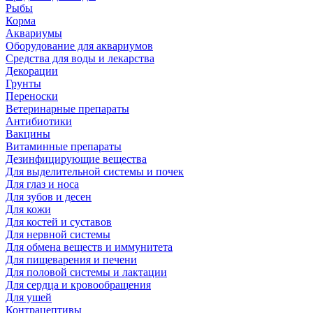
Рыбы
Корма
Аквариумы
Оборудование для аквариумов
Средства для воды и лекарства
Декорации
Грунты
Переноски
Ветеринарные препараты
Антибиотики
Вакцины
Витаминные препараты
Дезинфицирующие вещества
Для выделительной системы и почек
Для глаз и носа
Для зубов и десен
Для кожи
Для костей и суставов
Для нервной системы
Для обмена веществ и иммунитета
Для пищеварения и печени
Для половой системы и лактации
Для сердца и кровообращения
Для ушей
Контрацептивы