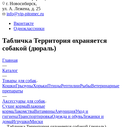
г. Новосибирск,
ул. А. Лежена, д. 25
info@vip-pitomec.ru
Вконтакте
Одноклассники
Табличка Территория охраняется
собакой (дюраль)
Главная
—
Каталог
—
Товары для собак
Кошки
Грызуны
Хорьки
Птицы
Рептилии
Рыбы
Ветеринарные
препараты
—
Аксессуары для собак
Сухие корма
Влажные
корма
Лакомства
Витамины
Амуниция
Уход и
гигиена
Транспортировка
Одежда и обувь
Лежанки и
дома
Игрушки
Миски
—
Табличка Территория охраняется собакой (дюраль)