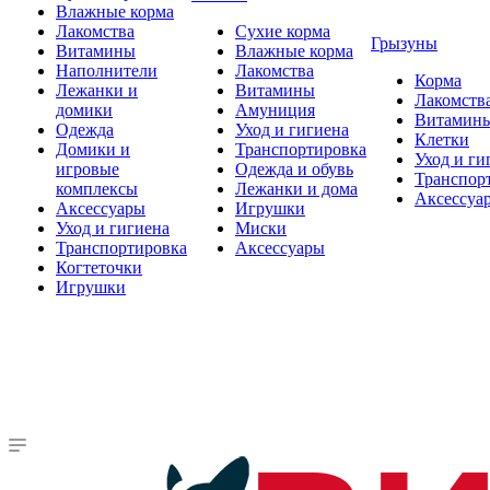
Влажные корма
Лакомства
Сухие корма
Грызуны
Витамины
Влажные корма
Наполнители
Лакомства
Корма
Лежанки и
Витамины
Лакомств
домики
Амуниция
Витамин
Одежда
Уход и гигиена
Клетки
Домики и
Транспортировка
Уход и ги
игровые
Одежда и обувь
Транспор
комплексы
Лежанки и дома
Аксессуа
Аксессуары
Игрушки
Уход и гигиена
Миски
Транспортировка
Аксессуары
Когтеточки
Игрушки