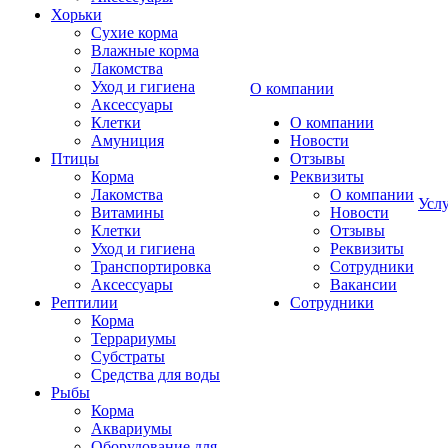
Хорьки
Сухие корма
Влажные корма
Лакомства
Уход и гигиена
О компании
Аксессуары
Клетки
О компании
Амуниция
Новости
Птицы
Отзывы
Корма
Реквизиты
Лакомства
О компании
Усл
Витамины
Новости
Клетки
Отзывы
Уход и гигиена
Реквизиты
Транспортировка
Сотрудники
Аксессуары
Вакансии
Рептилии
Сотрудники
Корма
Террариумы
Субстраты
Средства для воды
Рыбы
Корма
Аквариумы
Оборудование для