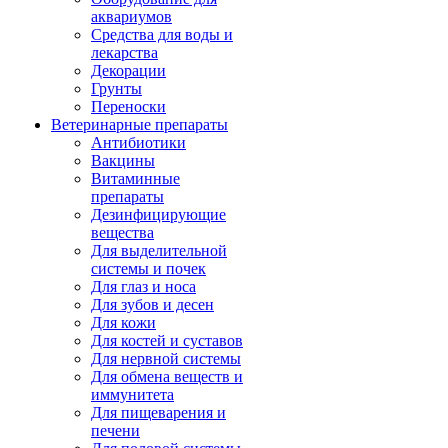
аквариумов
Средства для воды и
лекарства
Декорации
Грунты
Переноски
Ветеринарные препараты
Антибиотики
Вакцины
Витаминные
препараты
Дезинфицирующие
вещества
Для выделительной
системы и почек
Для глаз и носа
Для зубов и десен
Для кожи
Для костей и суставов
Для нервной системы
Для обмена веществ и
иммунитета
Для пищеварения и
печени