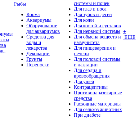
системы и почек
Рыбы
Для глаз и носа
Корма
Для зубов и десен
Аквариумы
Для кожи
Оборудование
Для костей и суставов
для аквариумов
Для нервной системы
+
риумы
Средства для
Для обмена веществ и
ЕЩЕ
раты
воды и
иммунитета
тва
лекарства
Для пищеварения и
оды
Декорации
печени
Грунты
Для половой системы
Переноски
и лактации
Для сердца и
кровообращения
Для ушей
Контрацептивы
Противопаразитарные
средства
Расходные материалы
Для сельхоз животных
При диабете