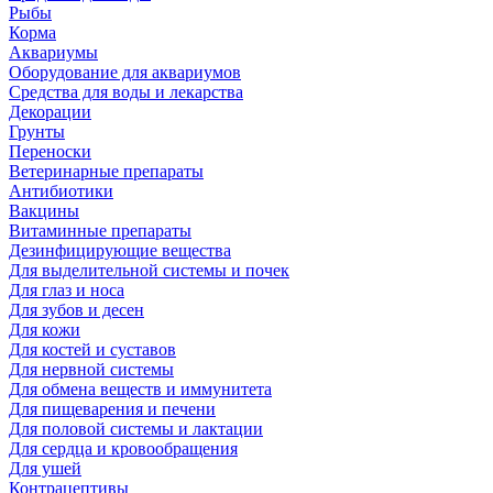
Рыбы
Корма
Аквариумы
Оборудование для аквариумов
Средства для воды и лекарства
Декорации
Грунты
Переноски
Ветеринарные препараты
Антибиотики
Вакцины
Витаминные препараты
Дезинфицирующие вещества
Для выделительной системы и почек
Для глаз и носа
Для зубов и десен
Для кожи
Для костей и суставов
Для нервной системы
Для обмена веществ и иммунитета
Для пищеварения и печени
Для половой системы и лактации
Для сердца и кровообращения
Для ушей
Контрацептивы