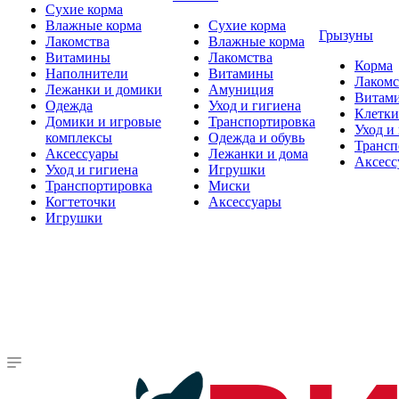
Сухие корма
Влажные корма
Сухие корма
Грызуны
Лакомства
Влажные корма
Витамины
Лакомства
Корма
Наполнители
Витамины
Лакомс
Лежанки и домики
Амуниция
Витам
Одежда
Уход и гигиена
Клетки
Домики и игровые
Транспортировка
Уход и
комплексы
Одежда и обувь
Трансп
Аксессуары
Лежанки и дома
Аксесс
Уход и гигиена
Игрушки
Транспортировка
Миски
Когтеточки
Аксессуары
Игрушки