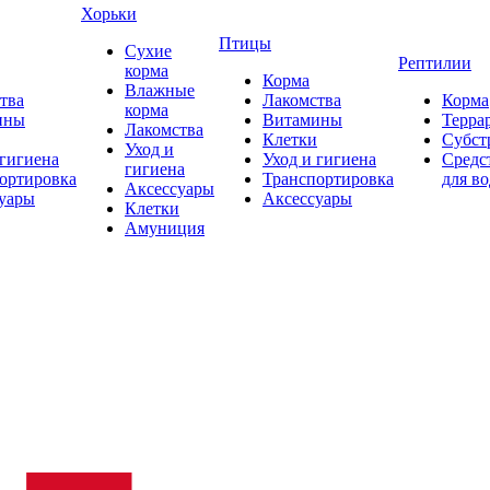
Хорьки
Птицы
Сухие
Рептилии
корма
Корма
Влажные
тва
Лакомства
Корма
корма
ины
Витамины
Терра
Лакомства
Клетки
Субст
Уход и
 гигиена
Уход и гигиена
Средс
гигиена
ортировка
Транспортировка
для в
Аксессуары
уары
Аксессуары
Клетки
Амуниция