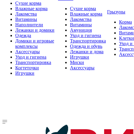
Сухие корма
Влажные корма
Сухие корма
Грызуны
Лакомства
Влажные корма
Витамины
Лакомства
Корма
Наполнители
Витамины
Лакомс
Лежанки и домики
Амуниция
Витам
Одежда
Уход и гигиена
Клетки
Домики и игровые
Транспортировка
Уход и
комплексы
Одежда и обувь
Трансп
Аксессуары
Лежанки и дома
Аксесс
Уход и гигиена
Игрушки
Транспортировка
Миски
Когтеточки
Аксессуары
Игрушки