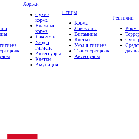
Хорьки
Птицы
Сухие
Рептилии
корма
Корма
Влажные
тва
Лакомства
Корма
корма
ины
Витамины
Терра
Лакомства
Клетки
Субст
Уход и
 гигиена
Уход и гигиена
Средс
гигиена
ортировка
Транспортировка
для в
Аксессуары
уары
Аксессуары
Клетки
Амуниция