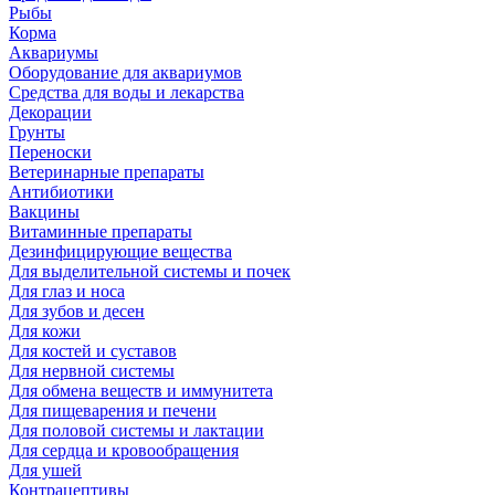
Рыбы
Корма
Аквариумы
Оборудование для аквариумов
Средства для воды и лекарства
Декорации
Грунты
Переноски
Ветеринарные препараты
Антибиотики
Вакцины
Витаминные препараты
Дезинфицирующие вещества
Для выделительной системы и почек
Для глаз и носа
Для зубов и десен
Для кожи
Для костей и суставов
Для нервной системы
Для обмена веществ и иммунитета
Для пищеварения и печени
Для половой системы и лактации
Для сердца и кровообращения
Для ушей
Контрацептивы