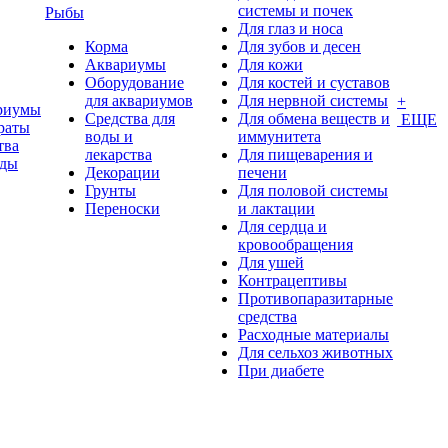
системы и почек
Рыбы
Для глаз и носа
Корма
Для зубов и десен
Аквариумы
Для кожи
Оборудование
Для костей и суставов
для аквариумов
Для нервной системы
+
риумы
Средства для
Для обмена веществ и
ЕЩЕ
раты
воды и
иммунитета
тва
лекарства
Для пищеварения и
оды
Декорации
печени
Грунты
Для половой системы
Переноски
и лактации
Для сердца и
кровообращения
Для ушей
Контрацептивы
Противопаразитарные
средства
Расходные материалы
Для сельхоз животных
При диабете