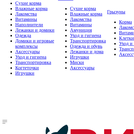
Сухие корма
Влажные корма
Сухие корма
Грызуны
Лакомства
Влажные корма
Витамины
Лакомства
Корма
Наполнители
Витамины
Лакомс
Лежанки и домики
Амуниция
Витам
Одежда
Уход и гигиена
Клетки
Домики и игровые
Транспортировка
Уход и
комплексы
Одежда и обувь
Трансп
Аксессуары
Лежанки и дома
Аксесс
Уход и гигиена
Игрушки
Транспортировка
Миски
Когтеточки
Аксессуары
Игрушки