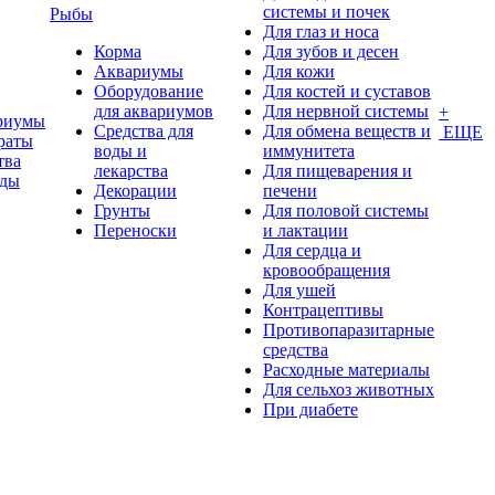
системы и почек
Рыбы
Для глаз и носа
Корма
Для зубов и десен
Аквариумы
Для кожи
Оборудование
Для костей и суставов
для аквариумов
Для нервной системы
+
риумы
Средства для
Для обмена веществ и
ЕЩЕ
раты
воды и
иммунитета
тва
лекарства
Для пищеварения и
оды
Декорации
печени
Грунты
Для половой системы
Переноски
и лактации
Для сердца и
кровообращения
Для ушей
Контрацептивы
Противопаразитарные
средства
Расходные материалы
Для сельхоз животных
При диабете