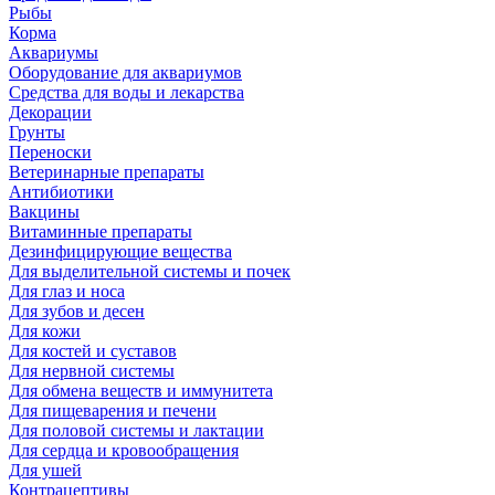
Рыбы
Корма
Аквариумы
Оборудование для аквариумов
Средства для воды и лекарства
Декорации
Грунты
Переноски
Ветеринарные препараты
Антибиотики
Вакцины
Витаминные препараты
Дезинфицирующие вещества
Для выделительной системы и почек
Для глаз и носа
Для зубов и десен
Для кожи
Для костей и суставов
Для нервной системы
Для обмена веществ и иммунитета
Для пищеварения и печени
Для половой системы и лактации
Для сердца и кровообращения
Для ушей
Контрацептивы