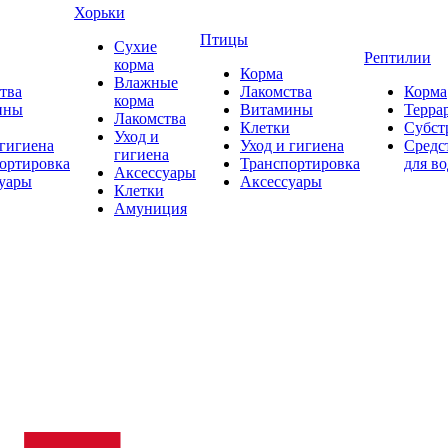
Хорьки
Птицы
Сухие
Рептилии
корма
Корма
Влажные
тва
Лакомства
Корма
корма
ины
Витамины
Терра
Лакомства
Клетки
Субст
Уход и
 гигиена
Уход и гигиена
Средс
гигиена
ортировка
Транспортировка
для в
Аксессуары
уары
Аксессуары
Клетки
Амуниция