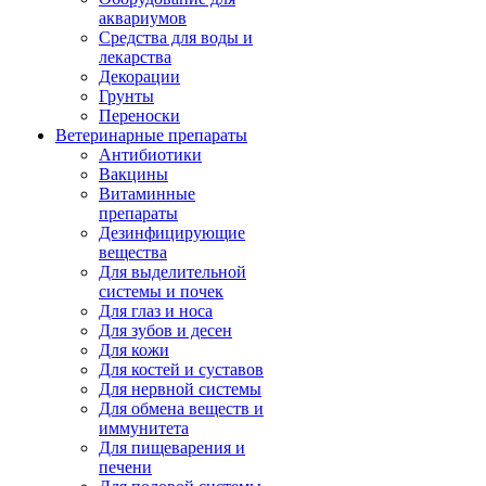
аквариумов
Средства для воды и
лекарства
Декорации
Грунты
Переноски
Ветеринарные препараты
Антибиотики
Вакцины
Витаминные
препараты
Дезинфицирующие
вещества
Для выделительной
системы и почек
Для глаз и носа
Для зубов и десен
Для кожи
Для костей и суставов
Для нервной системы
Для обмена веществ и
иммунитета
Для пищеварения и
печени