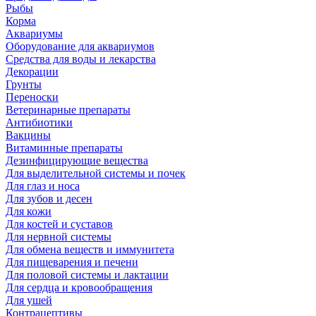
Рыбы
Корма
Аквариумы
Оборудование для аквариумов
Средства для воды и лекарства
Декорации
Грунты
Переноски
Ветеринарные препараты
Антибиотики
Вакцины
Витаминные препараты
Дезинфицирующие вещества
Для выделительной системы и почек
Для глаз и носа
Для зубов и десен
Для кожи
Для костей и суставов
Для нервной системы
Для обмена веществ и иммунитета
Для пищеварения и печени
Для половой системы и лактации
Для сердца и кровообращения
Для ушей
Контрацептивы