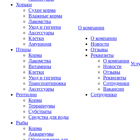
Хорьки
Сухие корма
Влажные корма
Лакомства
Уход и гигиена
О компании
Аксессуары
Клетки
О компании
Амуниция
Новости
Птицы
Отзывы
Корма
Реквизиты
Лакомства
О компании
Усл
Витамины
Новости
Клетки
Отзывы
Уход и гигиена
Реквизиты
Транспортировка
Сотрудники
Аксессуары
Вакансии
Рептилии
Сотрудники
Корма
Террариумы
Субстраты
Средства для воды
Рыбы
Корма
Аквариумы
Оборудование для