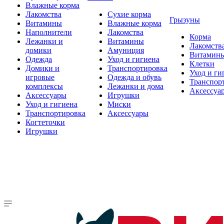
Влажные корма
Лакомства
Сухие корма
Грызуны
Витамины
Влажные корма
Наполнители
Лакомства
Корма
Лежанки и
Витамины
Лакомств
домики
Амуниция
Витамин
Одежда
Уход и гигиена
Клетки
Домики и
Транспортировка
Уход и ги
игровые
Одежда и обувь
Транспор
комплексы
Лежанки и дома
Аксессуа
Аксессуары
Игрушки
Уход и гигиена
Миски
Транспортировка
Аксессуары
Когтеточки
Игрушки