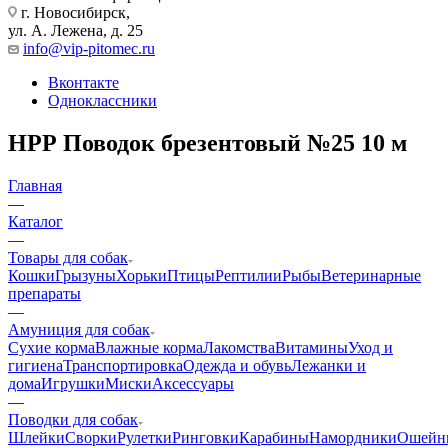
г. Новосибирск,
ул. А. Лежена, д. 25
info@vip-pitomec.ru
Вконтакте
Одноклассники
НРР Поводок брезентовый №25 10 м
Главная
—
Каталог
—
Товары для собак
Кошки
Грызуны
Хорьки
Птицы
Рептилии
Рыбы
Ветеринарные
препараты
—
Амуниция для собак
Сухие корма
Влажные корма
Лакомства
Витамины
Уход и
гигиена
Транспортировка
Одежда и обувь
Лежанки и
дома
Игрушки
Миски
Аксессуары
—
Поводки для собак
Шлейки
Сворки
Рулетки
Ринговки
Карабины
Намордники
Ошейн