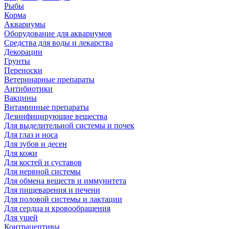
Рыбы
Корма
Аквариумы
Оборудование для аквариумов
Средства для воды и лекарства
Декорации
Грунты
Переноски
Ветеринарные препараты
Антибиотики
Вакцины
Витаминные препараты
Дезинфицирующие вещества
Для выделительной системы и почек
Для глаз и носа
Для зубов и десен
Для кожи
Для костей и суставов
Для нервной системы
Для обмена веществ и иммунитета
Для пищеварения и печени
Для половой системы и лактации
Для сердца и кровообращения
Для ушей
Контрацептивы