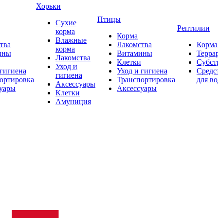
Хорьки
Птицы
Сухие
Рептилии
корма
Корма
Влажные
тва
Лакомства
Корма
корма
ины
Витамины
Терра
Лакомства
Клетки
Субст
Уход и
 гигиена
Уход и гигиена
Средс
гигиена
ортировка
Транспортировка
для в
Аксессуары
уары
Аксессуары
Клетки
Амуниция