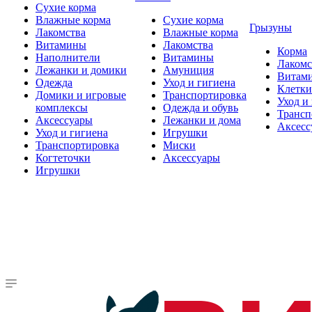
Сухие корма
Влажные корма
Сухие корма
Грызуны
Лакомства
Влажные корма
Витамины
Лакомства
Корма
Наполнители
Витамины
Лакомс
Лежанки и домики
Амуниция
Витам
Одежда
Уход и гигиена
Клетки
Домики и игровые
Транспортировка
Уход и
комплексы
Одежда и обувь
Трансп
Аксессуары
Лежанки и дома
Аксесс
Уход и гигиена
Игрушки
Транспортировка
Миски
Когтеточки
Аксессуары
Игрушки