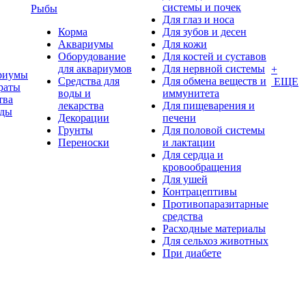
системы и почек
Рыбы
Для глаз и носа
Корма
Для зубов и десен
Аквариумы
Для кожи
Оборудование
Для костей и суставов
для аквариумов
Для нервной системы
+
риумы
Средства для
Для обмена веществ и
ЕЩЕ
раты
воды и
иммунитета
тва
лекарства
Для пищеварения и
оды
Декорации
печени
Грунты
Для половой системы
Переноски
и лактации
Для сердца и
кровообращения
Для ушей
Контрацептивы
Противопаразитарные
средства
Расходные материалы
Для сельхоз животных
При диабете