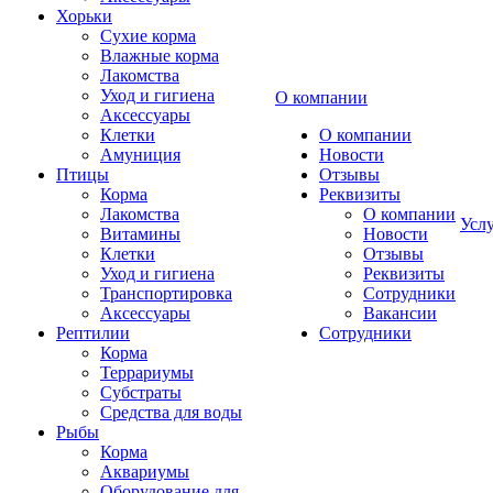
Хорьки
Сухие корма
Влажные корма
Лакомства
Уход и гигиена
О компании
Аксессуары
Клетки
О компании
Амуниция
Новости
Птицы
Отзывы
Корма
Реквизиты
Лакомства
О компании
Усл
Витамины
Новости
Клетки
Отзывы
Уход и гигиена
Реквизиты
Транспортировка
Сотрудники
Аксессуары
Вакансии
Рептилии
Сотрудники
Корма
Террариумы
Субстраты
Средства для воды
Рыбы
Корма
Аквариумы
Оборудование для