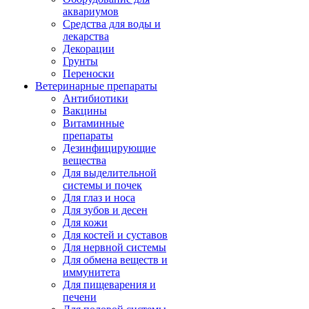
аквариумов
Средства для воды и
лекарства
Декорации
Грунты
Переноски
Ветеринарные препараты
Антибиотики
Вакцины
Витаминные
препараты
Дезинфицирующие
вещества
Для выделительной
системы и почек
Для глаз и носа
Для зубов и десен
Для кожи
Для костей и суставов
Для нервной системы
Для обмена веществ и
иммунитета
Для пищеварения и
печени