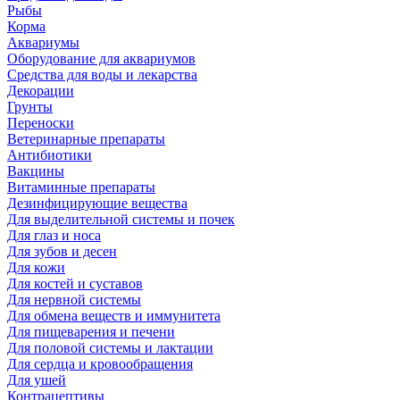
Рыбы
Корма
Аквариумы
Оборудование для аквариумов
Средства для воды и лекарства
Декорации
Грунты
Переноски
Ветеринарные препараты
Антибиотики
Вакцины
Витаминные препараты
Дезинфицирующие вещества
Для выделительной системы и почек
Для глаз и носа
Для зубов и десен
Для кожи
Для костей и суставов
Для нервной системы
Для обмена веществ и иммунитета
Для пищеварения и печени
Для половой системы и лактации
Для сердца и кровообращения
Для ушей
Контрацептивы