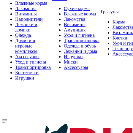
Влажные корма
Лакомства
Сухие корма
Грызуны
Витамины
Влажные корма
Наполнители
Лакомства
Корма
Лежанки и
Витамины
Лакомств
домики
Амуниция
Витамин
Одежда
Уход и гигиена
Клетки
Домики и
Транспортировка
Уход и ги
игровые
Одежда и обувь
Транспор
комплексы
Лежанки и дома
Аксессуа
Аксессуары
Игрушки
Уход и гигиена
Миски
Транспортировка
Аксессуары
Когтеточки
Игрушки