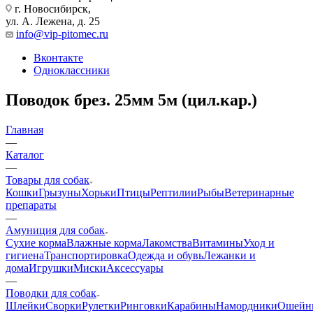
г. Новосибирск,
ул. А. Лежена, д. 25
info@vip-pitomec.ru
Вконтакте
Одноклассники
Поводок брез. 25мм 5м (цил.кар.)
Главная
—
Каталог
—
Товары для собак
Кошки
Грызуны
Хорьки
Птицы
Рептилии
Рыбы
Ветеринарные
препараты
—
Амуниция для собак
Сухие корма
Влажные корма
Лакомства
Витамины
Уход и
гигиена
Транспортировка
Одежда и обувь
Лежанки и
дома
Игрушки
Миски
Аксессуары
—
Поводки для собак
Шлейки
Сворки
Рулетки
Ринговки
Карабины
Намордники
Ошейн