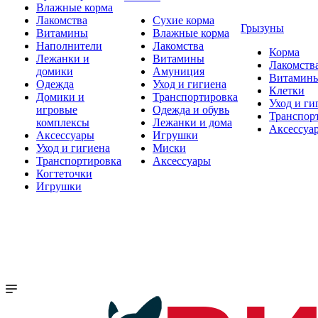
Влажные корма
Лакомства
Сухие корма
Грызуны
Витамины
Влажные корма
Наполнители
Лакомства
Корма
Лежанки и
Витамины
Лакомств
домики
Амуниция
Витамин
Одежда
Уход и гигиена
Клетки
Домики и
Транспортировка
Уход и ги
игровые
Одежда и обувь
Транспор
комплексы
Лежанки и дома
Аксессуа
Аксессуары
Игрушки
Уход и гигиена
Миски
Транспортировка
Аксессуары
Когтеточки
Игрушки