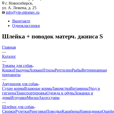
г. Новосибирск,
ул. А. Лежена, д. 25
info@vip-pitomec.ru
Вконтакте
Одноклассники
Шлейка + поводок матерч. джинса S
Главная
—
Каталог
—
Товары для собак
Кошки
Грызуны
Хорьки
Птицы
Рептилии
Рыбы
Ветеринарные
препараты
—
Амуниция для собак
Сухие корма
Влажные корма
Лакомства
Витамины
Уход и
гигиена
Транспортировка
Одежда и обувь
Лежанки и
дома
Игрушки
Миски
Аксессуары
—
Шлейки для собак
Сворки
Рулетки
Ринговки
Поводки
Карабины
Намордники
Ошейн