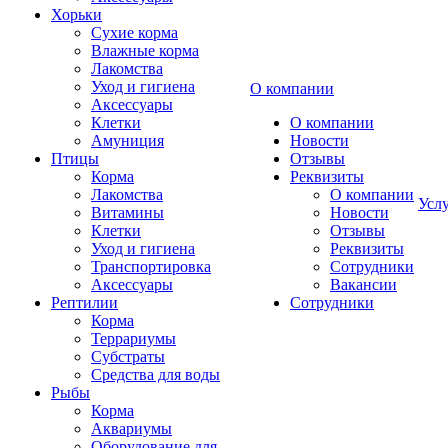
Хорьки
Сухие корма
Влажные корма
Лакомства
Уход и гигиена
О компании
Аксессуары
Клетки
О компании
Амуниция
Новости
Птицы
Отзывы
Корма
Реквизиты
Лакомства
О компании
Усл
Витамины
Новости
Клетки
Отзывы
Уход и гигиена
Реквизиты
Транспортировка
Сотрудники
Аксессуары
Вакансии
Рептилии
Сотрудники
Корма
Террариумы
Субстраты
Средства для воды
Рыбы
Корма
Аквариумы
Оборудование для