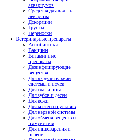
аквариумов
Средства для воды и
лекарства
Декорации
Грунты
Переноски
Ветеринарные препараты
Антибиотики
Вакцины
Витаминные
препараты
Дезинфицирующие
вещества
Для выделительной
системы и почек
Для глаз и носа
Для зубов и десен
Для кожи
Для костей и суставов
Для нервной системы
Для обмена веществ и
иммунитета
Для пищеварения и
печени