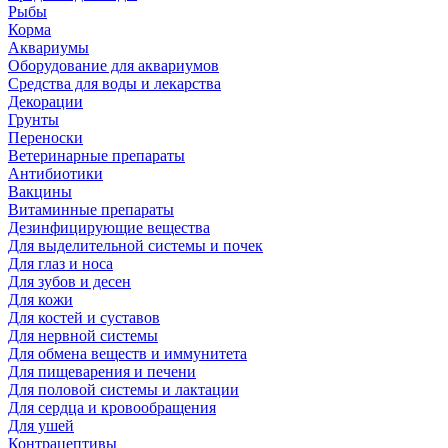
Рыбы
Корма
Аквариумы
Оборудование для аквариумов
Средства для воды и лекарства
Декорации
Грунты
Переноски
Ветеринарные препараты
Антибиотики
Вакцины
Витаминные препараты
Дезинфицирующие вещества
Для выделительной системы и почек
Для глаз и носа
Для зубов и десен
Для кожи
Для костей и суставов
Для нервной системы
Для обмена веществ и иммунитета
Для пищеварения и печени
Для половой системы и лактации
Для сердца и кровообращения
Для ушей
Контрацептивы