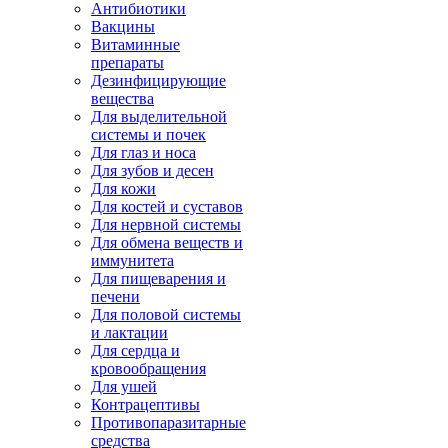
Антибиотики
Вакцины
Витаминные
препараты
Дезинфицирующие
вещества
Для выделительной
системы и почек
Для глаз и носа
Для зубов и десен
Для кожи
Для костей и суставов
Для нервной системы
Для обмена веществ и
иммунитета
Для пищеварения и
печени
Для половой системы
и лактации
Для сердца и
кровообращения
Для ушей
Контрацептивы
Противопаразитарные
средства