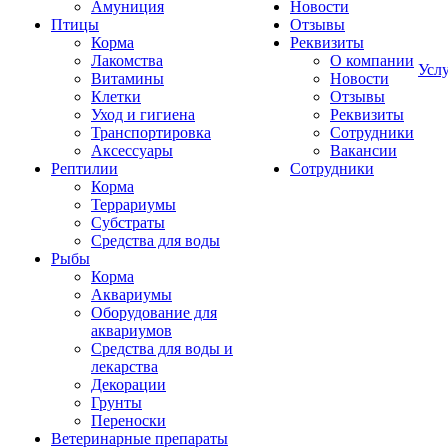
Амуниция
Новости
Птицы
Отзывы
Корма
Реквизиты
Лакомства
О компании
Усл
Витамины
Новости
Клетки
Отзывы
Уход и гигиена
Реквизиты
Транспортировка
Сотрудники
Аксессуары
Вакансии
Рептилии
Сотрудники
Корма
Террариумы
Субстраты
Средства для воды
Рыбы
Корма
Аквариумы
Оборудование для
аквариумов
Средства для воды и
лекарства
Декорации
Грунты
Переноски
Ветеринарные препараты