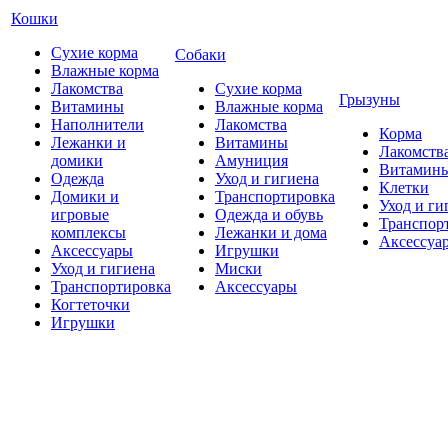
Кошки
Сухие корма
Собаки
Влажные корма
Лакомства
Сухие корма
Грызуны
Витамины
Влажные корма
Наполнители
Лакомства
Корма
Лежанки и
Витамины
Лакомств
домики
Амуниция
Витамин
Одежда
Уход и гигиена
Клетки
Домики и
Транспортировка
Уход и ги
игровые
Одежда и обувь
Транспор
комплексы
Лежанки и дома
Аксессуа
Аксессуары
Игрушки
Уход и гигиена
Миски
Транспортировка
Аксессуары
Когтеточки
Игрушки