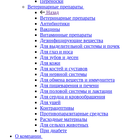
Переноски
Ветеринарные препараты
Назад
Ветеринарные препараты
Антибиотики
Вакцины
Витаминные препараты
Дезинфицирующие вещества
Для выделительной системы и почек
Для глаз и носа
Для зубов и десен
Для кожи
Для костей и суставов
Для нервной системы
Для обмена веществ и иммунитета
Для пищеварения и печени
Для половой системы и лактации
Для сердца и кровообращения
Для ушей
Контрацептивы
Противопаразитарные средства
Расходные материалы
Для сельхоз животных
При диабете
О компании