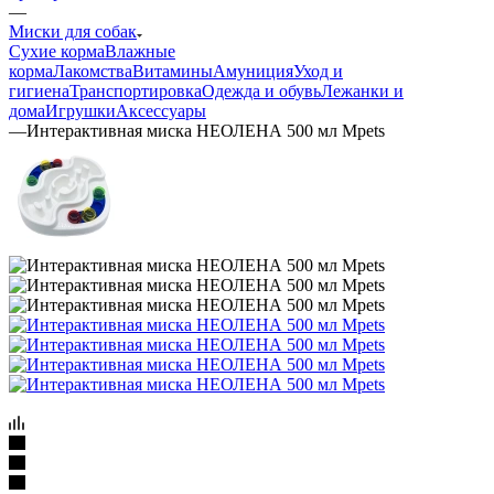
—
Миски для собак
Сухие корма
Влажные
корма
Лакомства
Витамины
Амуниция
Уход и
гигиена
Транспортировка
Одежда и обувь
Лежанки и
дома
Игрушки
Аксессуары
—
Интерактивная миска НЕОЛЕНА 500 мл Mpets