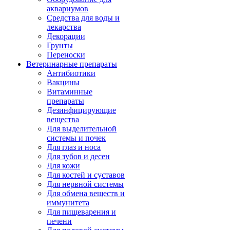
аквариумов
Средства для воды и
лекарства
Декорации
Грунты
Переноски
Ветеринарные препараты
Антибиотики
Вакцины
Витаминные
препараты
Дезинфицирующие
вещества
Для выделительной
системы и почек
Для глаз и носа
Для зубов и десен
Для кожи
Для костей и суставов
Для нервной системы
Для обмена веществ и
иммунитета
Для пищеварения и
печени