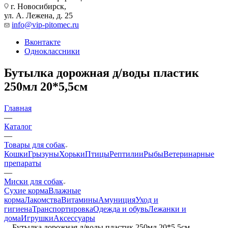
г. Новосибирск,
ул. А. Лежена, д. 25
info@vip-pitomec.ru
Вконтакте
Одноклассники
Бутылка дорожная д/воды пластик
250мл 20*5,5см
Главная
—
Каталог
—
Товары для собак
Кошки
Грызуны
Хорьки
Птицы
Рептилии
Рыбы
Ветеринарные
препараты
—
Миски для собак
Сухие корма
Влажные
корма
Лакомства
Витамины
Амуниция
Уход и
гигиена
Транспортировка
Одежда и обувь
Лежанки и
дома
Игрушки
Аксессуары
—
Бутылка дорожная д/воды пластик 250мл 20*5,5см