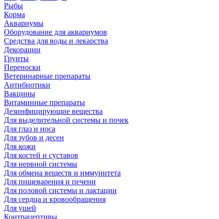
Рыбы
Корма
Аквариумы
Оборудование для аквариумов
Средства для воды и лекарства
Декорации
Грунты
Переноски
Ветеринарные препараты
Антибиотики
Вакцины
Витаминные препараты
Дезинфицирующие вещества
Для выделительной системы и почек
Для глаз и носа
Для зубов и десен
Для кожи
Для костей и суставов
Для нервной системы
Для обмена веществ и иммунитета
Для пищеварения и печени
Для половой системы и лактации
Для сердца и кровообращения
Для ушей
Контрацептивы