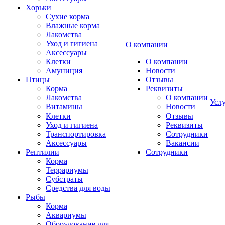
Хорьки
Сухие корма
Влажные корма
Лакомства
Уход и гигиена
О компании
Аксессуары
Клетки
О компании
Амуниция
Новости
Птицы
Отзывы
Корма
Реквизиты
Лакомства
О компании
Усл
Витамины
Новости
Клетки
Отзывы
Уход и гигиена
Реквизиты
Транспортировка
Сотрудники
Аксессуары
Вакансии
Рептилии
Сотрудники
Корма
Террариумы
Субстраты
Средства для воды
Рыбы
Корма
Аквариумы
Оборудование для