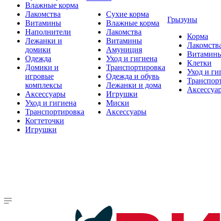
Влажные корма
Лакомства
Сухие корма
Грызуны
Витамины
Влажные корма
Наполнители
Лакомства
Корма
Лежанки и
Витамины
Лакомств
домики
Амуниция
Витамин
Одежда
Уход и гигиена
Клетки
Домики и
Транспортировка
Уход и ги
игровые
Одежда и обувь
Транспор
комплексы
Лежанки и дома
Аксессуа
Аксессуары
Игрушки
Уход и гигиена
Миски
Транспортировка
Аксессуары
Когтеточки
Игрушки