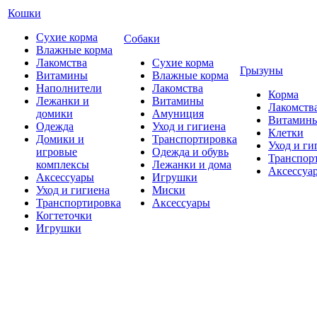
Кошки
Сухие корма
Собаки
Влажные корма
Лакомства
Сухие корма
Грызуны
Витамины
Влажные корма
Наполнители
Лакомства
Корма
Лежанки и
Витамины
Лакомств
домики
Амуниция
Витамин
Одежда
Уход и гигиена
Клетки
Домики и
Транспортировка
Уход и ги
игровые
Одежда и обувь
Транспор
комплексы
Лежанки и дома
Аксессуа
Аксессуары
Игрушки
Уход и гигиена
Миски
Транспортировка
Аксессуары
Когтеточки
Игрушки