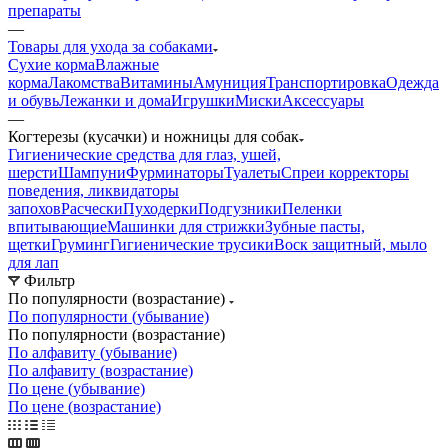
препараты
—
Товары для ухода за собаками
Сухие корма
Влажные
корма
Лакомства
Витамины
Амуниция
Транспортировка
Одежда
и обувь
Лежанки и дома
Игрушки
Миски
Аксессуары
—
Когтерезы (кусачки) и ножницы для собак
Гигиенические средства для глаз, ушей,
шерсти
Шампуни
Фурминаторы
Туалеты
Спреи корректоры
поведения, ликвидаторы
запохов
Расчески
Пуходерки
Подгузники
Пеленки
впитывающие
Машинки для стрижки
Зубные пасты,
щетки
Груминг
Гигиенические трусики
Воск защитный, мыло
для лап
Фильтр
По популярности (возрастание)
По популярности (убывание)
По популярности (возрастание)
По алфавиту (убывание)
По алфавиту (возрастание)
По цене (убывание)
По цене (возрастание)