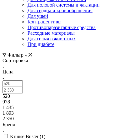
Для половой системы и лактации
Для сердца и кровообращения
Для ушей
Контрацептивы
Противопаразитарные средства
Расходные материалы
Для сельхоз животных
При диабете
Фильтр
Сортировка
Цена
520
978
1 435
1 893
2 350
Бренд
Kruuse Buster (
1
)