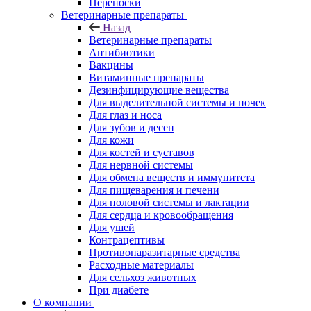
Переноски
Ветеринарные препараты
Назад
Ветеринарные препараты
Антибиотики
Вакцины
Витаминные препараты
Дезинфицирующие вещества
Для выделительной системы и почек
Для глаз и носа
Для зубов и десен
Для кожи
Для костей и суставов
Для нервной системы
Для обмена веществ и иммунитета
Для пищеварения и печени
Для половой системы и лактации
Для сердца и кровообращения
Для ушей
Контрацептивы
Противопаразитарные средства
Расходные материалы
Для сельхоз животных
При диабете
О компании