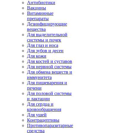
Антибиотики
Вакцины
Витаминные
препараты
Дезинфицирующие
вещества
Для выделительной
системы и почек
Для глаз и носа
Для зубов и десен
Для кожи
Для костей и суставов
Для нервной системы
Для обмена веществ и
иммунитета
Для пищеварения и
печени
Для половой системы
и лактации
Для сердца и
кровообращения
Для ушей
Контрацептивы
Противопаразитарные
средства