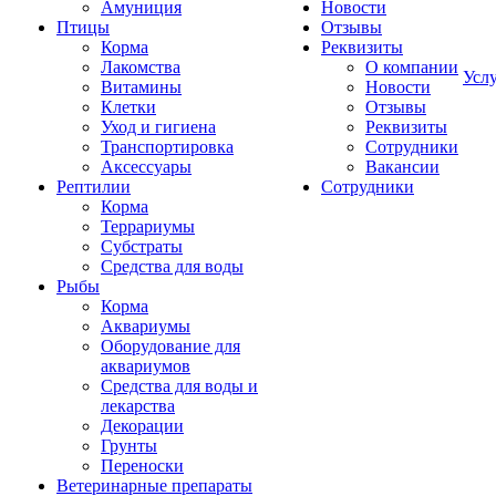
Амуниция
Новости
Птицы
Отзывы
Корма
Реквизиты
Лакомства
О компании
Усл
Витамины
Новости
Клетки
Отзывы
Уход и гигиена
Реквизиты
Транспортировка
Сотрудники
Аксессуары
Вакансии
Рептилии
Сотрудники
Корма
Террариумы
Субстраты
Средства для воды
Рыбы
Корма
Аквариумы
Оборудование для
аквариумов
Средства для воды и
лекарства
Декорации
Грунты
Переноски
Ветеринарные препараты