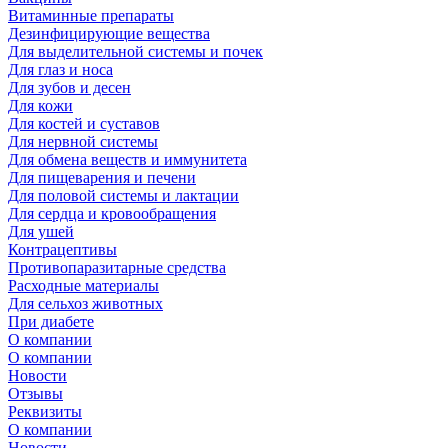
Витаминные препараты
Дезинфицирующие вещества
Для выделительной системы и почек
Для глаз и носа
Для зубов и десен
Для кожи
Для костей и суставов
Для нервной системы
Для обмена веществ и иммунитета
Для пищеварения и печени
Для половой системы и лактации
Для сердца и кровообращения
Для ушей
Контрацептивы
Противопаразитарные средства
Расходные материалы
Для сельхоз животных
При диабете
О компании
О компании
Новости
Отзывы
Реквизиты
О компании
Новости