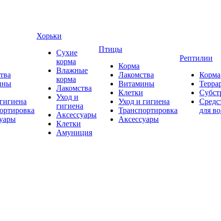
Хорьки
Птицы
Сухие
Рептилии
корма
Корма
Влажные
тва
Лакомства
Корма
корма
ины
Витамины
Терра
Лакомства
Клетки
Субст
Уход и
 гигиена
Уход и гигиена
Средс
гигиена
ортировка
Транспортировка
для в
Аксессуары
уары
Аксессуары
Клетки
Амуниция