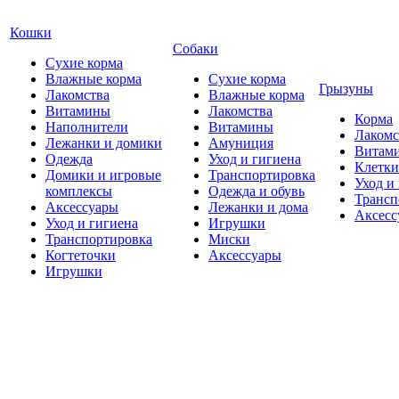
Кошки
Собаки
Сухие корма
Влажные корма
Сухие корма
Грызуны
Лакомства
Влажные корма
Витамины
Лакомства
Корма
Наполнители
Витамины
Лакомс
Лежанки и домики
Амуниция
Витам
Одежда
Уход и гигиена
Клетки
Домики и игровые
Транспортировка
Уход и
комплексы
Одежда и обувь
Трансп
Аксессуары
Лежанки и дома
Аксесс
Уход и гигиена
Игрушки
Транспортировка
Миски
Когтеточки
Аксессуары
Игрушки