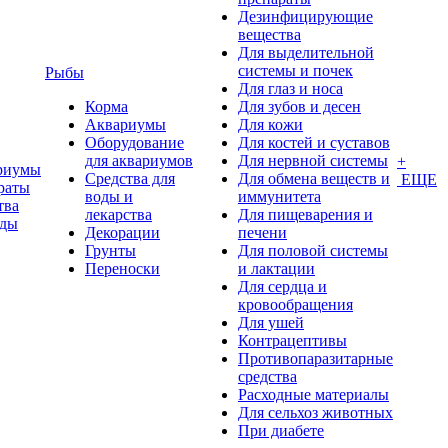
Дезинфицирующие
вещества
Для выделительной
системы и почек
Рыбы
Для глаз и носа
Корма
Для зубов и десен
Аквариумы
Для кожи
Оборудование
Для костей и суставов
для аквариумов
Для нервной системы
+
риумы
Средства для
Для обмена веществ и
ЕЩЕ
раты
воды и
иммунитета
тва
лекарства
Для пищеварения и
оды
Декорации
печени
Грунты
Для половой системы
Переноски
и лактации
Для сердца и
кровообращения
Для ушей
Контрацептивы
Противопаразитарные
средства
Расходные материалы
Для сельхоз животных
При диабете