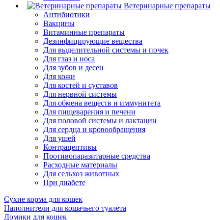
Ветеринарные препараты
Антибиотики
Вакцины
Витаминные препараты
Дезинфицирующие вещества
Для выделительной системы и почек
Для глаз и носа
Для зубов и десен
Для кожи
Для костей и суставов
Для нервной системы
Для обмена веществ и иммунитета
Для пищеварения и печени
Для половой системы и лактации
Для сердца и кровообращения
Для ушей
Контрацептивы
Противопаразитарные средства
Расходные материалы
Для сельхоз животных
При диабете
Сухие корма для кошек
Наполнители для кошачьего туалета
Домики для кошек