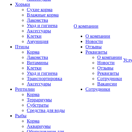
Хорьки
Сухие корма
Влажные корма
Лакомства
Уход и гигиена
О компании
Аксессуары
Клетки
О компании
Амуниция
Новости
Птицы
Отзывы
Корма
Реквизиты
Лакомства
О компании
Усл
Витамины
Новости
Клетки
Отзывы
Уход и гигиена
Реквизиты
Транспортировка
Сотрудники
Аксессуары
Вакансии
Рептилии
Сотрудники
Корма
Террариумы
Субстраты
Средства для воды
Рыбы
Корма
Аквариумы
Оборудование для