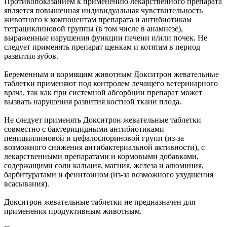
Противопоказанием к применению лекарственного препарата
является повышенная индивидуальная чувствительность
животного к компонентам препарата и антибиотикам
тетрациклиновой группы (в том числе в анамнезе),
выраженные нарушения функции печени и/или почек. Не
следует применять препарат щенкам и котятам в период
развития зубов.
Беременным и кормящим животным Докситрон жевательные
таблетки применяют под контролем лечащего ветеринарного
врача, так как при системной абсорбции препарат может
вызвать нарушения развития костной ткани плода.
Не следует применять Докситрон жевательные таблетки
совместно с бактерицидными антибиотиками
пенициллиновой и цефалоспориновой групп (из-за
возможного снижения антибактериальной активности), с
лекарственными препаратами и кормовыми добавками,
содержащими соли кальция, магния, железа и алюминия,
барбитуратами и фенитоином (из-за возможного ухудшения
всасывания).
Докситрон жевательные таблетки не предназначен для
применения продуктивным животным.