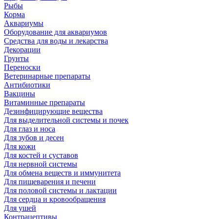
Рыбы
Корма
Аквариумы
Оборудование для аквариумов
Средства для воды и лекарства
Декорации
Грунты
Переноски
Ветеринарные препараты
Антибиотики
Вакцины
Витаминные препараты
Дезинфицирующие вещества
Для выделительной системы и почек
Для глаз и носа
Для зубов и десен
Для кожи
Для костей и суставов
Для нервной системы
Для обмена веществ и иммунитета
Для пищеварения и печени
Для половой системы и лактации
Для сердца и кровообращения
Для ушей
Контрацептивы