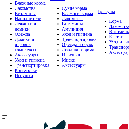
Влажные корма
Лакомства
Сухие корма
Грызуны
Витамины
Влажные корма
Наполнители
Лакомства
Корма
Лежанки и
Витамины
Лакомств
домики
Амуниция
Витамин
Одежда
Уход и гигиена
Клетки
Домики и
Транспортировка
Уход и ги
игровые
Одежда и обувь
Транспор
комплексы
Лежанки и дома
Аксессуа
Аксессуары
Игрушки
Уход и гигиена
Миски
Транспортировка
Аксессуары
Когтеточки
Игрушки