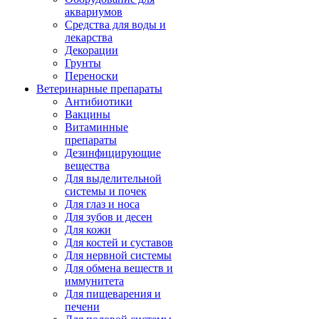
аквариумов
Средства для воды и
лекарства
Декорации
Грунты
Переноски
Ветеринарные препараты
Антибиотики
Вакцины
Витаминные
препараты
Дезинфицирующие
вещества
Для выделительной
системы и почек
Для глаз и носа
Для зубов и десен
Для кожи
Для костей и суставов
Для нервной системы
Для обмена веществ и
иммунитета
Для пищеварения и
печени