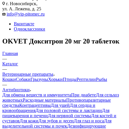
г. Новосибирск,
ул. А. Лежена, д. 25
info@vip-pitomec.ru
Вконтакте
Одноклассники
OKVET Докситрон 20 мг 20 таблеток
Главная
—
Каталог
—
Ветеринарные препараты
Кошки
Собаки
Грызуны
Хорьки
Птицы
Рептилии
Рыбы
—
Антибиотики
Для обмена веществ и иммунитета
При диабете
Для сельхоз
животных
Расходные материалы
Противопаразитарные
средства
Контрацептивы
Для ушей
Для сердца и
кровообращения
Для половой системы и лактации
Для
пищеварения и печени
Для нервной системы
Для костей и
суставов
Для кожи
Для зубов и десен
Для глаз и носа
Для
выделительной системы и почек
Дезинфицирующие