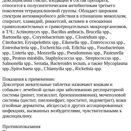
Доксициклина гиклат, входящий в состав препарата,
относится к полусинтетическим антибиотикам третьего
поколения тетрациклиновой группы. Обладает широким
спектром антимикробного действия в отношении микоплазм,
спирохет, хламидий, риккетсий, активен в отношении
грамположительных и грамотрицательных микроорганизмов,
в Т.Ч.: Actinomyces spp.. Bacillus anthracis, Brucella spp.,
Bartonella spp., Corynebacterium spp., Clostridium spp.,
Citrobacter, Erysipelothrix spp., Eikenella spp., Enterococcus spp.,
Enterobacteria spp., Escherichia coli, Erlichia spp., Fusobacterium
spp.. Listeria spp., Moraxella spp., Pseudomonas spp., Pasteurella
spp., Proteus mirabilis, Staphylococcus spp.. Streptococcus spp..
Salmonella spp., Serratia, Bacteroides tectum, a также Mycoplasma
spp.,Spirochaeta spp., Chlamydia spp., Rickettsia spp.
Показания к применению
Докситрон жевательные таблетки назначают кошкам и
собакам с лечебной целью при заболеваниях респираторной
системы (ринит, тонзиллит, бронхопневмония), мочеполовой
системы (цистит, пиелонефрит, простатит, эндометрит), кожи
(гнойные дерматиты, абсцессы) и других ассоциированных
инфекциях, вызванных возбудителями, чувствительными к
доксициклину.
Противопоказания