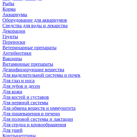
Рыбы
Корма
Аквариумы
Оборудование для аквариумов
Средства для воды и лекарства
Декорации
Грунты
Переноски
Ветеринарные препараты
Антибиотики
Вакцины
Витаминные препараты
Дезинфицирующие вещества
Для выделительной системы и почек
Для глаз и носа
Для зубов и десен
Для кожи
Для костей и суставов
Для нервной системы
Для обмена веществ и иммунитета
Для пищеварения и печени
Для половой системы и лактации
Для сердца и кровообращения
Для ушей
Контрацептивы