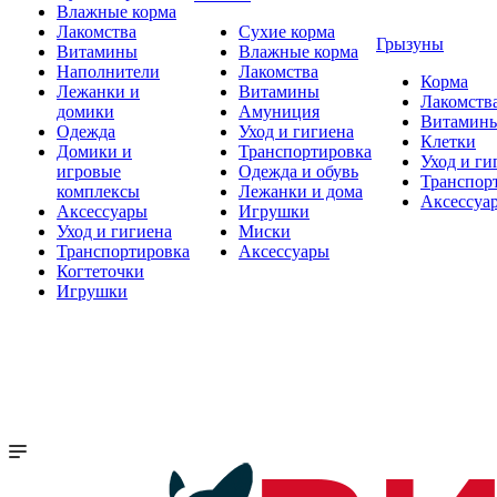
Влажные корма
Лакомства
Сухие корма
Грызуны
Витамины
Влажные корма
Наполнители
Лакомства
Корма
Лежанки и
Витамины
Лакомств
домики
Амуниция
Витамин
Одежда
Уход и гигиена
Клетки
Домики и
Транспортировка
Уход и ги
игровые
Одежда и обувь
Транспор
комплексы
Лежанки и дома
Аксессуа
Аксессуары
Игрушки
Уход и гигиена
Миски
Транспортировка
Аксессуары
Когтеточки
Игрушки