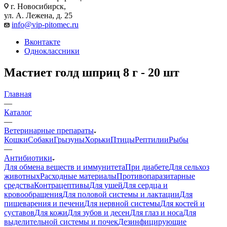
г. Новосибирск,
ул. А. Лежена, д. 25
info@vip-pitomec.ru
Вконтакте
Одноклассники
Мастиет голд шприц 8 г - 20 шт
Главная
—
Каталог
—
Ветеринарные препараты
Кошки
Собаки
Грызуны
Хорьки
Птицы
Рептилии
Рыбы
—
Антибиотики
Для обмена веществ и иммунитета
При диабете
Для сельхоз
животных
Расходные материалы
Противопаразитарные
средства
Контрацептивы
Для ушей
Для сердца и
кровообращения
Для половой системы и лактации
Для
пищеварения и печени
Для нервной системы
Для костей и
суставов
Для кожи
Для зубов и десен
Для глаз и носа
Для
выделительной системы и почек
Дезинфицирующие