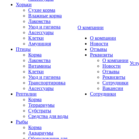
Хорьки
Сухие корма
Влажные корма
Лакомства
Уход и гигиена
О компании
Аксессуары
Клетки
О компании
Амуниция
Новости
Птицы
Отзывы
Корма
Реквизиты
Лакомства
О компании
Усл
Витамины
Новости
Клетки
Отзывы
Уход и гигиена
Реквизиты
Транспортировка
Сотрудники
Аксессуары
Вакансии
Рептилии
Сотрудники
Корма
Террариумы
Субстраты
Средства для воды
Рыбы
Корма
Аквариумы
Оборудование для