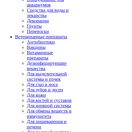
аквариумов
Средства для воды и
лекарства
Декорации
Грунты
Переноски
Ветеринарные препараты
Антибиотики
Вакцины
Витаминные
препараты
Дезинфицирующие
вещества
Для выделительной
системы и почек
Для глаз и носа
Для зубов и десен
Для кожи
Для костей и суставов
Для нервной системы
Для обмена веществ и
иммунитета
Для пищеварения и
печени