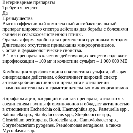
Ветеринарные препараты
Требуется рецепт
Да
Преимущества
Высокоэффективный комплексный антибактериальный
препарат широкого спектра действия для борьбы с болезнями
свиней и сельскохозяйственной птицы.
Оральная форма удобна для применения групповым методом.
Длительное отсутствие привыкания микроорганизмов.
Состав и фармакологические свойства.
В 1 мл препарата в качестве действующих веществ содержит
энрофлоксацин – 100 мг и колистина сульфат – 1 000 000 МЕ.
Комбинация энрофлоксацина и колистина сульфата, обладая
синергидным действием, обеспечивает широкий спектр
антимикробной активности препарата в отношении
грамположительных и грамотрицательных микроорганизмов.
Энрофлоксацин, входящий в состав препарата, относится к
соединениям группы фторхинолонов и обладает активностью
в отношении Escherichia coli, Haemophilus spp., Pasteurella spp.,
Salmonella spp., Staphylococcus spp., Streptococcus spp.,
Clostridium perfringens, Bordetella spp., Campylobacter spp.,
Corynebacterium pyogenes, Pseudomonas aeruginosa, а также
Mycoplasma spp.