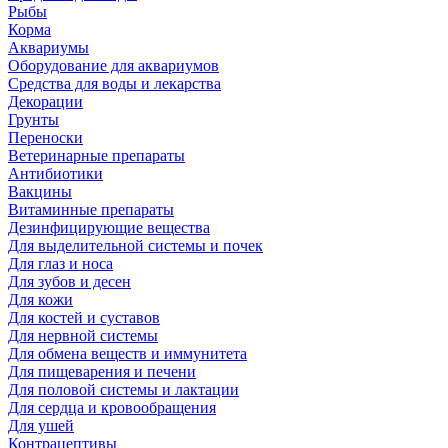
Рыбы
Корма
Аквариумы
Оборудование для аквариумов
Средства для воды и лекарства
Декорации
Грунты
Переноски
Ветеринарные препараты
Антибиотики
Вакцины
Витаминные препараты
Дезинфицирующие вещества
Для выделительной системы и почек
Для глаз и носа
Для зубов и десен
Для кожи
Для костей и суставов
Для нервной системы
Для обмена веществ и иммунитета
Для пищеварения и печени
Для половой системы и лактации
Для сердца и кровообращения
Для ушей
Контрацептивы