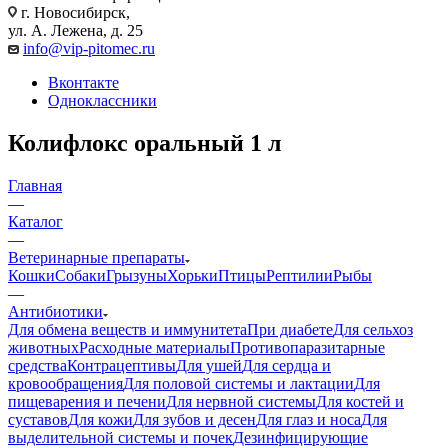
г. Новосибирск,
ул. А. Лежена, д. 25
info@vip-pitomec.ru
Вконтакте
Одноклассники
Колифлокс оральный 1 л
Главная
—
Каталог
—
Ветеринарные препараты
Кошки
Собаки
Грызуны
Хорьки
Птицы
Рептилии
Рыбы
—
Антибиотики
Для обмена веществ и иммунитета
При диабете
Для сельхоз
животных
Расходные материалы
Противопаразитарные
средства
Контрацептивы
Для ушей
Для сердца и
кровообращения
Для половой системы и лактации
Для
пищеварения и печени
Для нервной системы
Для костей и
суставов
Для кожи
Для зубов и десен
Для глаз и носа
Для
выделительной системы и почек
Дезинфицирующие