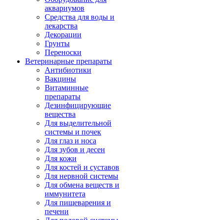
аквариумов
Средства для воды и
лекарства
Декорации
Грунты
Переноски
Ветеринарные препараты
Антибиотики
Вакцины
Витаминные
препараты
Дезинфицирующие
вещества
Для выделительной
системы и почек
Для глаз и носа
Для зубов и десен
Для кожи
Для костей и суставов
Для нервной системы
Для обмена веществ и
иммунитета
Для пищеварения и
печени