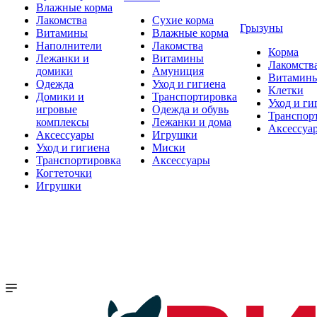
Влажные корма
Лакомства
Сухие корма
Грызуны
Витамины
Влажные корма
Наполнители
Лакомства
Корма
Лежанки и
Витамины
Лакомств
домики
Амуниция
Витамин
Одежда
Уход и гигиена
Клетки
Домики и
Транспортировка
Уход и ги
игровые
Одежда и обувь
Транспор
комплексы
Лежанки и дома
Аксессуа
Аксессуары
Игрушки
Уход и гигиена
Миски
Транспортировка
Аксессуары
Когтеточки
Игрушки