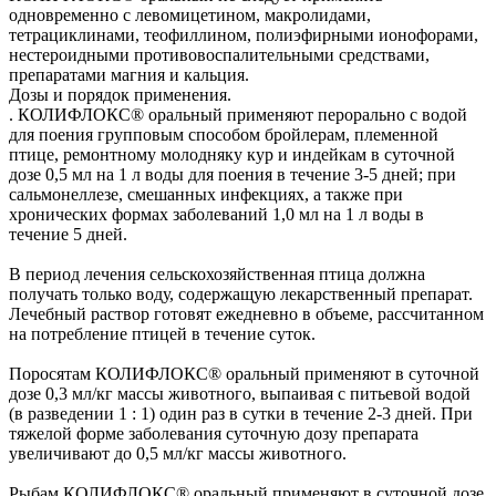
одновременно с левомицетином, макролидами,
тетрациклинами, теофиллином, полиэфирными ионофорами,
нестероидными противовоспалительными средствами,
препаратами магния и кальция.
Дозы и порядок применения.
. КОЛИФЛОКС® оральный применяют перорально с водой
для поения групповым способом бройлерам, племенной
птице, ремонтному молодняку кур и индейкам в суточной
дозе 0,5 мл на 1 л воды для поения в течение 3-5 дней; при
сальмонеллезе, смешанных инфекциях, а также при
хронических формах заболеваний 1,0 мл на 1 л воды в
течение 5 дней.
В период лечения сельскохозяйственная птица должна
получать только воду, содержащую лекарственный препарат.
Лечебный раствор готовят ежедневно в объеме, рассчитанном
на потребление птицей в течение суток.
Поросятам КОЛИФЛОКС® оральный применяют в суточной
дозе 0,3 мл/кг массы животного, выпаивая с питьевой водой
(в разведении 1 : 1) один раз в сутки в течение 2-3 дней. При
тяжелой форме заболевания суточную дозу препарата
увеличивают до 0,5 мл/кг массы животного.
Рыбам КОЛИФЛОКС® оральный применяют в суточной дозе