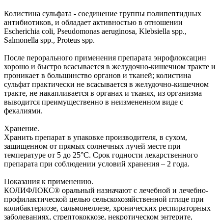
Колистина сульфата - соединение группы полипептидных
антибиотиков, и обладает активностью в отношении
Escherichia coli, Pseudomonas aeruginosa, Klebsiella spp.,
Salmonella spp., Proteus spp.
После перорального применения препарата энрофлоксацин
хорошо и быстро всасывается в желудочно-кишечном тракте и
проникает в большинство органов и тканей; колистина
сульфат практически не всасывается в желудочно-кишечном
тракте, не накапливается в органах и тканях, из организма
выводится преимущественно в неизмененном виде с
фекалиями.
Хранение.
Хранить препарат в упаковке производителя, в сухом,
защищенном от прямых солнечных лучей месте при
температуре от 5 до 25°С. Срок годности лекарственного
препарата при соблюдении условий хранения – 2 года.
Показания к применению.
КОЛИФЛОКС® оральный назначают с лечебной и лечебно-
профилактической целью сельскохозяйственной птице при
колибактериозе, сальмонеллезе, хронических респираторных
заболеваниях, стрептококкозе, некротическом энтерите,