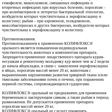
гемофилезе, микоплазмозе, смешанных инфекциях и
вторичных инфекциях при вирусных болезнях; поросятам –
при колибактериозе и энтеритах бактериальной этиологии,
возбудители которых чувствительны к энрофлоксацину и
колистину; рыбам – при аэромонозе, псевдомонозе,
миксобактериозах и других бактериозах, возбудители которых
чувствительны к энрофлоксацину и колистину.
Противопоказания.
Противопоказанием к применению КОЛИФЛОКС®
орального является повышенная индивидуальная
чувствительность животных к компонентам препарата.
Запрещается применение лекарственного препарата курам-
несушкам и ремонтному молодняку кур менее чем за 2 недели
до начала яйцекладки, в связи с накопления энрофлоксацина
в яйцах, поросятам массой менее 20 кг, животным с
выраженными нарушениями развития хрящевой ткани и/или
тяжелыми заболеваниями почек и печени, при поражениях
нервной системы, сопровождающихся судорогами.
КОЛИФЛОКС® оральный не предназначен для применения
беременным и лактирующим самкам, а также рыбам в период
размножения. Не допускается применение препарата
поросятам массой менее 20 кг.
КОЛИФЛОКС® оральный не следует применять