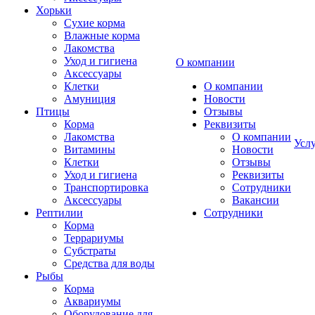
Хорьки
Сухие корма
Влажные корма
Лакомства
Уход и гигиена
О компании
Аксессуары
Клетки
О компании
Амуниция
Новости
Птицы
Отзывы
Корма
Реквизиты
Лакомства
О компании
Усл
Витамины
Новости
Клетки
Отзывы
Уход и гигиена
Реквизиты
Транспортировка
Сотрудники
Аксессуары
Вакансии
Рептилии
Сотрудники
Корма
Террариумы
Субстраты
Средства для воды
Рыбы
Корма
Аквариумы
Оборудование для