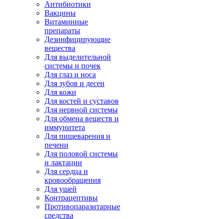
Антибиотики
Вакцины
Витаминные
препараты
Дезинфицирующие
вещества
Для выделительной
системы и почек
Для глаз и носа
Для зубов и десен
Для кожи
Для костей и суставов
Для нервной системы
Для обмена веществ и
иммунитета
Для пищеварения и
печени
Для половой системы
и лактации
Для сердца и
кровообращения
Для ушей
Контрацептивы
Противопаразитарные
средства