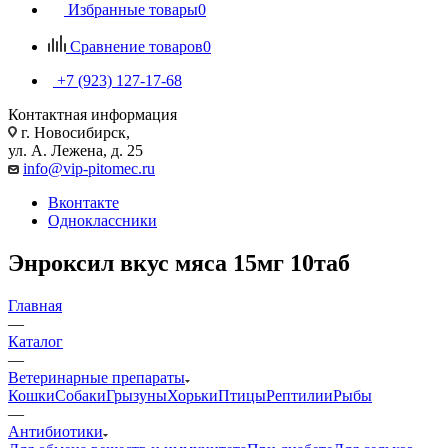
Избранные товары
0
Сравнение товаров
0
+7 (923) 127-17-68
Контактная информация
г. Новосибирск,
ул. А. Лежена, д. 25
info@vip-pitomec.ru
Вконтакте
Одноклассники
Энроксил вкус мяса 15мг 10таб
Главная
—
Каталог
—
Ветеринарные препараты
Кошки
Собаки
Грызуны
Хорьки
Птицы
Рептилии
Рыбы
—
Антибиотики