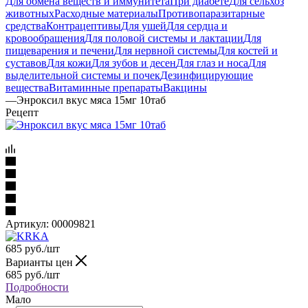
Для обмена веществ и иммунитета
При диабете
Для сельхоз
животных
Расходные материалы
Противопаразитарные
средства
Контрацептивы
Для ушей
Для сердца и
кровообращения
Для половой системы и лактации
Для
пищеварения и печени
Для нервной системы
Для костей и
суставов
Для кожи
Для зубов и десен
Для глаз и носа
Для
выделительной системы и почек
Дезинфицирующие
вещества
Витаминные препараты
Вакцины
—
Энроксил вкус мяса 15мг 10таб
Рецепт
Артикул:
00009821
685
руб.
/шт
Варианты цен
685
руб.
/шт
Подробности
Мало