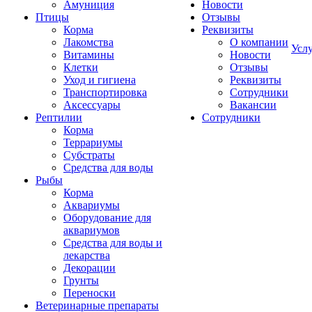
Амуниция
Новости
Птицы
Отзывы
Корма
Реквизиты
Лакомства
О компании
Усл
Витамины
Новости
Клетки
Отзывы
Уход и гигиена
Реквизиты
Транспортировка
Сотрудники
Аксессуары
Вакансии
Рептилии
Сотрудники
Корма
Террариумы
Субстраты
Средства для воды
Рыбы
Корма
Аквариумы
Оборудование для
аквариумов
Средства для воды и
лекарства
Декорации
Грунты
Переноски
Ветеринарные препараты