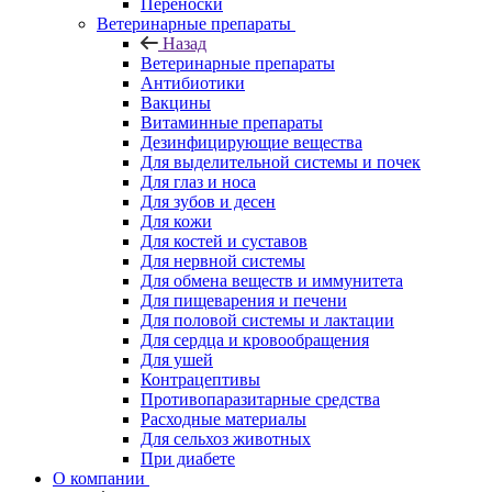
Переноски
Ветеринарные препараты
Назад
Ветеринарные препараты
Антибиотики
Вакцины
Витаминные препараты
Дезинфицирующие вещества
Для выделительной системы и почек
Для глаз и носа
Для зубов и десен
Для кожи
Для костей и суставов
Для нервной системы
Для обмена веществ и иммунитета
Для пищеварения и печени
Для половой системы и лактации
Для сердца и кровообращения
Для ушей
Контрацептивы
Противопаразитарные средства
Расходные материалы
Для сельхоз животных
При диабете
О компании