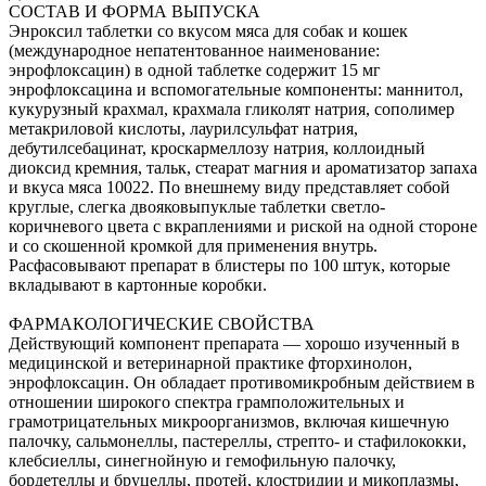
СОСТАВ И ФОРМА ВЫПУСКА
Энроксил таблетки со вкусом мяса для собак и кошек
(международное непатентованное наименование:
энрофлоксацин) в одной таблетке содержит 15 мг
энрофлоксацина и вспомогательные компоненты: маннитол,
кукурузный крахмал, крахмала гликолят натрия, сополимер
метакриловой кислоты, лаурилсульфат натрия,
дебутилсебацинат, кроскармеллозу натрия, коллоидный
диоксид кремния, тальк, стеарат магния и ароматизатор запаха
и вкуса мяса 10022. По внешнему виду представляет собой
круглые, слегка двояковыпуклые таблетки светло-
коричневого цвета с вкраплениями и риской на одной стороне
и со скошенной кромкой для применения внутрь.
Расфасовывают препарат в блистеры по 100 штук, которые
вкладывают в картонные коробки.
ФАРМАКОЛОГИЧЕСКИЕ СВОЙСТВА
Действующий компонент препарата — хорошо изученный в
медицинской и ветеринарной практике фторхинолон,
энрофлоксацин. Он обладает противомикробным действием в
отношении широкого спектра грамположительных и
грамотрицательных микроорганизмов, включая кишечную
палочку, сальмонеллы, пастереллы, стрепто- и стафилококки,
клебсиеллы, синегнойную и гемофильную палочку,
бордетеллы и бруцеллы, протей, клостридии и микоплазмы,