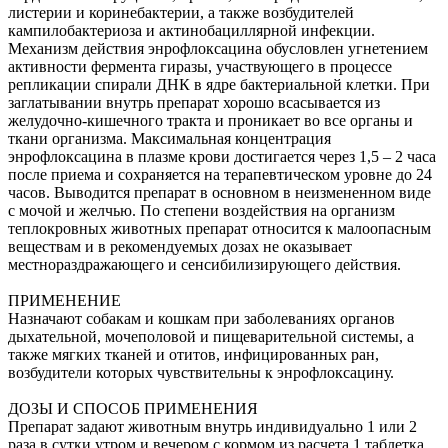
листерии и коринебактерии, а также возбудителей
кампилобактериоза и актинобациллярной инфекции.
Механизм действия энрофлоксацина обусловлен угнетением
активности фермента гиразы, участвующего в процессе
репликации спирали ДНК в ядре бактериальной клетки. При
заглатывании внутрь препарат хорошо всасывается из
желудочно-кишечного тракта и проникает во все органы и
ткани организма. Максимальная концентрация
энрофлоксацина в плазме крови достигается через 1,5 – 2 часа
после приема и сохраняется на терапевтическом уровне до 24
часов. Выводится препарат в основном в неизмененном виде
с мочой и желчью. По степени воздействия на организм
теплокровных животных препарат относится к малоопасным
веществам и в рекомендуемых дозах не оказывает
местнораздражающего и сенсибилизирующего действия.
ПРИМЕНЕНИЕ
Назначают собакам и кошкам при заболеваниях органов
дыхательной, мочеполовой и пищеварительной системы, а
также мягких тканей и отитов, инфицированных ран,
возбудители которых чувствительны к энрофлоксацину.
ДОЗЫ И СПОСОБ ПРИМЕНЕНИЯ
Препарат задают животным внутрь индивидуально 1 или 2
раза в сутки утром и вечером с кормом из расчета 1 таблетка