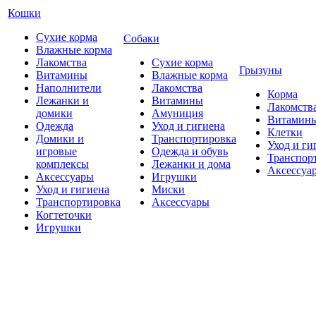
Кошки
Сухие корма
Собаки
Влажные корма
Лакомства
Сухие корма
Грызуны
Витамины
Влажные корма
Наполнители
Лакомства
Корма
Лежанки и
Витамины
Лакомств
домики
Амуниция
Витамин
Одежда
Уход и гигиена
Клетки
Домики и
Транспортировка
Уход и ги
игровые
Одежда и обувь
Транспор
комплексы
Лежанки и дома
Аксессуа
Аксессуары
Игрушки
Уход и гигиена
Миски
Транспортировка
Аксессуары
Когтеточки
Игрушки