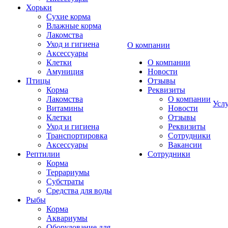
Хорьки
Сухие корма
Влажные корма
Лакомства
Уход и гигиена
О компании
Аксессуары
Клетки
О компании
Амуниция
Новости
Птицы
Отзывы
Корма
Реквизиты
Лакомства
О компании
Усл
Витамины
Новости
Клетки
Отзывы
Уход и гигиена
Реквизиты
Транспортировка
Сотрудники
Аксессуары
Вакансии
Рептилии
Сотрудники
Корма
Террариумы
Субстраты
Средства для воды
Рыбы
Корма
Аквариумы
Оборудование для