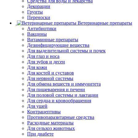
Средства для воды и лекарства
Декорации
Грунты
Переноски
Ветеринарные препараты
Антибиотики
Вакцины
Витаминные препараты
Дезинфицирующие вещества
Для выделительной системы и почек
Для глаз и носа
Для зубов и десен
Для кожи
Для костей и суставов
Для нервной системы
Для обмена веществ и иммунитета
Для пищеварения и печени
Для половой системы и лактации
Для сердца и кровообращения
Для ушей
Контрацептивы
Противопаразитарные средства
Расходные материалы
Для сельхоз животных
При диабете