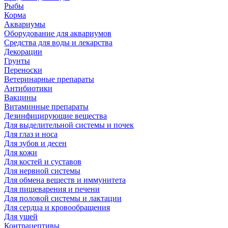
Рыбы
Корма
Аквариумы
Оборудование для аквариумов
Средства для воды и лекарства
Декорации
Грунты
Переноски
Ветеринарные препараты
Антибиотики
Вакцины
Витаминные препараты
Дезинфицирующие вещества
Для выделительной системы и почек
Для глаз и носа
Для зубов и десен
Для кожи
Для костей и суставов
Для нервной системы
Для обмена веществ и иммунитета
Для пищеварения и печени
Для половой системы и лактации
Для сердца и кровообращения
Для ушей
Контрацептивы