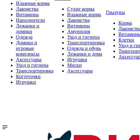
Влажные корма
Лакомства
Сухие корма
Грызуны
Витамины
Влажные корма
Наполнители
Лакомства
Корма
Лежанки и
Витамины
Лакомств
домики
Амуниция
Витамин
Одежда
Уход и гигиена
Клетки
Домики и
Транспортировка
Уход и ги
игровые
Одежда и обувь
Транспор
комплексы
Лежанки и дома
Аксессуа
Аксессуары
Игрушки
Уход и гигиена
Миски
Транспортировка
Аксессуары
Когтеточки
Игрушки