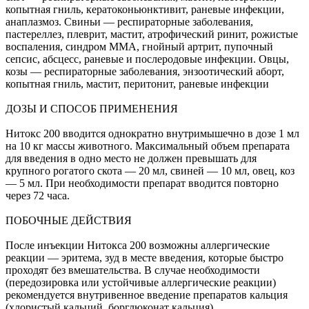
копытная гниль, кератоконьюнктивит, раневые инфекции,
анаплазмоз. Свиньи — респираторные заболевания,
пастереллез, плеврит, мастит, атрофический ринит, рожистые
воспаления, синдром ММА, гнойный артрит, пупочный
сепсис, абсцесс, раневые и послеродовые инфекции. Овцы,
козы — респираторные заболевания, энзоотический аборт,
копытная гниль, мастит, перитонит, раневые инфекции
ДОЗЫ И СПОСОБ ПРИМЕНЕНИЯ
Нитокс 200 вводится однократно внутримышечно в дозе 1 мл
на 10 кг массы животного. Максимальный объем препарата
для введения в одно место не должен превышать для
крупного рогатого скота — 20 мл, свиней — 10 мл, овец, коз
— 5 мл. При необходимости препарат вводится повторно
через 72 часа.
ПОБОЧНЫЕ ДЕЙСТВИЯ
После инъекции Нитокса 200 возможны аллергические
реакции — эритема, зуд в месте введения, которые быстро
проходят без вмешательства. В случае необходимости
(передозировка или устойчивые аллергические реакции)
рекомендуется внутривенное введение препаратов кальция
(хлористый кальций, борглюконат кальция).