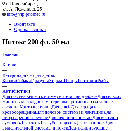
г. Новосибирск,
ул. А. Лежена, д. 25
info@vip-pitomec.ru
Вконтакте
Одноклассники
Нитокс 200 фл. 50 мл
Главная
—
Каталог
—
Ветеринарные препараты
Кошки
Собаки
Грызуны
Хорьки
Птицы
Рептилии
Рыбы
—
Антибиотики
Для обмена веществ и иммунитета
При диабете
Для сельхоз
животных
Расходные материалы
Противопаразитарные
средства
Контрацептивы
Для ушей
Для сердца и
кровообращения
Для половой системы и лактации
Для
пищеварения и печени
Для нервной системы
Для костей и
суставов
Для кожи
Для зубов и десен
Для глаз и носа
Для
выделительной системы и почек
Дезинфицирующие