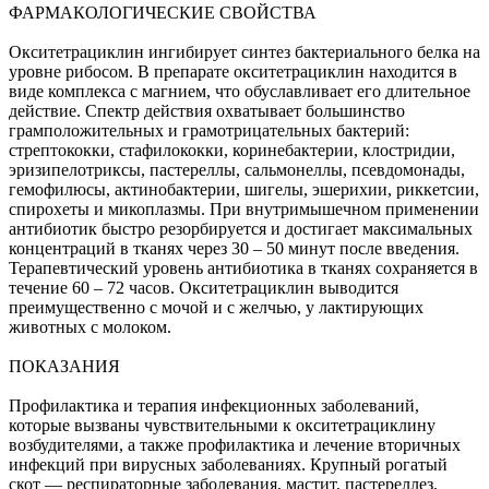
ФАРМАКОЛОГИЧЕСКИЕ СВОЙСТВА
Окситетрациклин ингибирует синтез бактериального белка на
уровне рибосом. В препарате окситетрациклин находится в
виде комплекса с магнием, что обуславливает его длительное
действие. Спектр действия охватывает большинство
грамположительных и грамотрицательных бактерий:
стрептококки, стафилококки, коринебактерии, клостридии,
эризипелотриксы, пастереллы, сальмонеллы, псевдомонады,
гемофилюсы, актинобактерии, шигелы, эшерихии, риккетсии,
спирохеты и микоплазмы. При внутримышечном применении
антибиотик быстро резорбируется и достигает максимальных
концентраций в тканях через 30 – 50 минут после введения.
Терапевтический уровень антибиотика в тканях сохраняется в
течение 60 – 72 часов. Окситетрациклин выводится
преимущественно с мочой и с желчью, у лактирующих
животных с молоком.
ПОКАЗАНИЯ
Профилактика и терапия инфекционных заболеваний,
которые вызваны чувствительными к окситетрациклину
возбудителями, а также профилактика и лечение вторичных
инфекций при вирусных заболеваниях. Крупный рогатый
скот — респираторные заболевания, мастит, пастереллез,