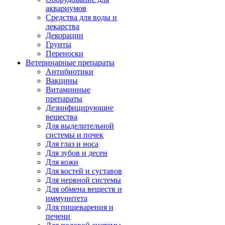
аквариумов
Средства для воды и
лекарства
Декорации
Грунты
Переноски
Ветеринарные препараты
Антибиотики
Вакцины
Витаминные
препараты
Дезинфицирующие
вещества
Для выделительной
системы и почек
Для глаз и носа
Для зубов и десен
Для кожи
Для костей и суставов
Для нервной системы
Для обмена веществ и
иммунитета
Для пищеварения и
печени