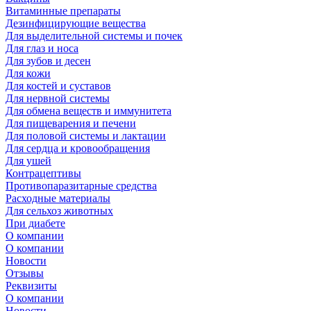
Витаминные препараты
Дезинфицирующие вещества
Для выделительной системы и почек
Для глаз и носа
Для зубов и десен
Для кожи
Для костей и суставов
Для нервной системы
Для обмена веществ и иммунитета
Для пищеварения и печени
Для половой системы и лактации
Для сердца и кровообращения
Для ушей
Контрацептивы
Противопаразитарные средства
Расходные материалы
Для сельхоз животных
При диабете
О компании
О компании
Новости
Отзывы
Реквизиты
О компании
Новости