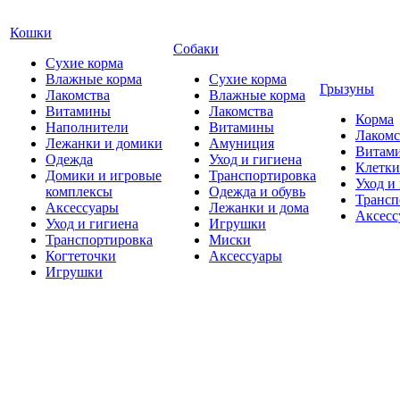
Кошки
Собаки
Сухие корма
Влажные корма
Сухие корма
Грызуны
Лакомства
Влажные корма
Витамины
Лакомства
Корма
Наполнители
Витамины
Лакомс
Лежанки и домики
Амуниция
Витам
Одежда
Уход и гигиена
Клетки
Домики и игровые
Транспортировка
Уход и
комплексы
Одежда и обувь
Трансп
Аксессуары
Лежанки и дома
Аксесс
Уход и гигиена
Игрушки
Транспортировка
Миски
Когтеточки
Аксессуары
Игрушки