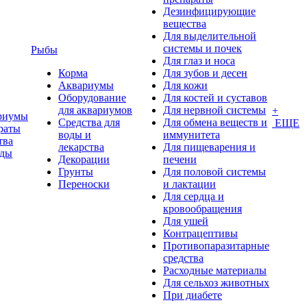
Дезинфицирующие
вещества
Для выделительной
системы и почек
Рыбы
Для глаз и носа
Корма
Для зубов и десен
Аквариумы
Для кожи
Оборудование
Для костей и суставов
для аквариумов
Для нервной системы
+
риумы
Средства для
Для обмена веществ и
ЕЩЕ
раты
воды и
иммунитета
тва
лекарства
Для пищеварения и
оды
Декорации
печени
Грунты
Для половой системы
Переноски
и лактации
Для сердца и
кровообращения
Для ушей
Контрацептивы
Противопаразитарные
средства
Расходные материалы
Для сельхоз животных
При диабете