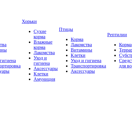
Хорьки
Птицы
Сухие
Рептилии
корма
Корма
Влажные
тва
Лакомства
Корма
корма
ины
Витамины
Терра
Лакомства
Клетки
Субст
Уход и
 гигиена
Уход и гигиена
Средс
гигиена
ортировка
Транспортировка
для в
Аксессуары
уары
Аксессуары
Клетки
Амуниция