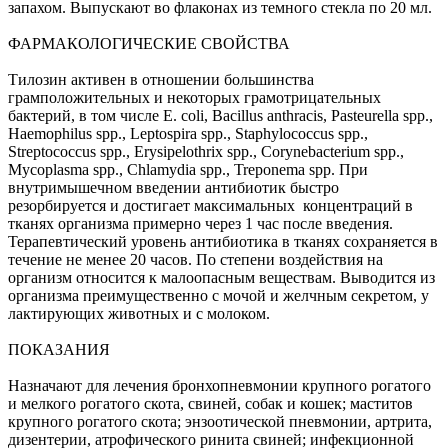
запахом. Выпускают во флаконах из темного стекла по 20 мл.
ФАРМАКОЛОГИЧЕСКИЕ СВОЙСТВА
Тилозин активен в отношении большинства
грамположительных и некоторых грамотрицательных
бактерий, в том числе E. coli, Bacillus anthracis, Pasteurella spp.,
Haemophilus spp., Leptospira spp., Staphylococcus spp.,
Streptococcus spp., Erysipelothrix spp., Corynebacterium spp.,
Mycoplasma spp., Chlamydia spp., Treponema spp. При
внутримышечном введении антибиотик быстро
резорбируется и достигает максимальных концентраций в
тканях организма примерно через 1 час после введения.
Терапевтический уровень антибиотика в тканях сохраняется в
течение не менее 20 часов. По степени воздействия на
организм относится к малоопасным веществам. Выводится из
организма преимущественно с мочой и желчным секретом, у
лактирующих животных и с молоком.
ПОКАЗАНИЯ
Назначают для лечения бронхопневмонии крупного рогатого
и мелкого рогатого скота, свиней, собак и кошек; маститов
крупного рогатого скота; энзоотической пневмонии, артрита,
дизентерии, атрофического ринита свиней; инфекционной