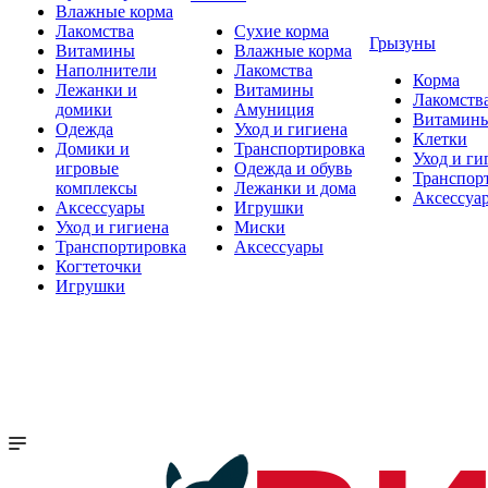
Влажные корма
Лакомства
Сухие корма
Грызуны
Витамины
Влажные корма
Наполнители
Лакомства
Корма
Лежанки и
Витамины
Лакомств
домики
Амуниция
Витамин
Одежда
Уход и гигиена
Клетки
Домики и
Транспортировка
Уход и ги
игровые
Одежда и обувь
Транспор
комплексы
Лежанки и дома
Аксессуа
Аксессуары
Игрушки
Уход и гигиена
Миски
Транспортировка
Аксессуары
Когтеточки
Игрушки