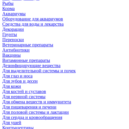
Рыбы
Корма
Аквариумы
Оборудование для аквариумов
Средства для воды и лекарства
Декорации
Грунты
Переноски
Ветеринарные препараты
Антибиотики
Вакцины
Витаминные препараты
Дезинфицирующие вещества
Для выделительной системы и почек
Для глаз и носа
Для зубов и десен
Для кожи
Для костей и суставов
Для нервной системы
Для обмена веществ и иммунитета
Для пищеварения и печени
Для половой системы и лактации
Для сердца и кровообращения
Для ушей
Контрацептивы