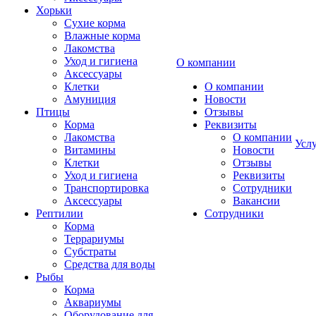
Хорьки
Сухие корма
Влажные корма
Лакомства
Уход и гигиена
О компании
Аксессуары
Клетки
О компании
Амуниция
Новости
Птицы
Отзывы
Корма
Реквизиты
Лакомства
О компании
Усл
Витамины
Новости
Клетки
Отзывы
Уход и гигиена
Реквизиты
Транспортировка
Сотрудники
Аксессуары
Вакансии
Рептилии
Сотрудники
Корма
Террариумы
Субстраты
Средства для воды
Рыбы
Корма
Аквариумы
Оборудование для