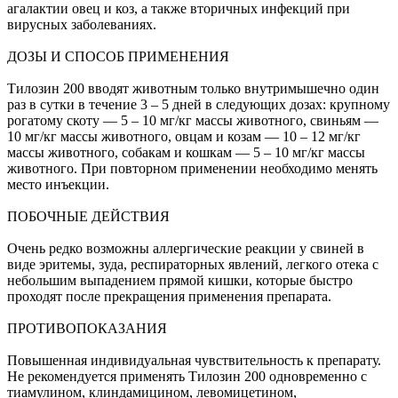
агалактии овец и коз, а также вторичных инфекций при
вирусных заболеваниях.
ДОЗЫ И СПОСОБ ПРИМЕНЕНИЯ
Тилозин 200 вводят животным только внутримышечно один
раз в сутки в течение 3 – 5 дней в следующих дозах: крупному
рогатому скоту — 5 – 10 мг/кг массы животного, свиньям —
10 мг/кг массы животного, овцам и козам — 10 – 12 мг/кг
массы животного, собакам и кошкам — 5 – 10 мг/кг массы
животного. При повторном применении необходимо менять
место инъекции.
ПОБОЧНЫЕ ДЕЙСТВИЯ
Очень редко возможны аллергические реакции у свиней в
виде эритемы, зуда, респираторных явлений, легкого отека с
небольшим выпадением прямой кишки, которые быстро
проходят после прекращения применения препарата.
ПРОТИВОПОКАЗАНИЯ
Повышенная индивидуальная чувствительность к препарату.
Не рекомендуется применять Тилозин 200 одновременно с
тиамулином, клиндамицином, левомицетином,