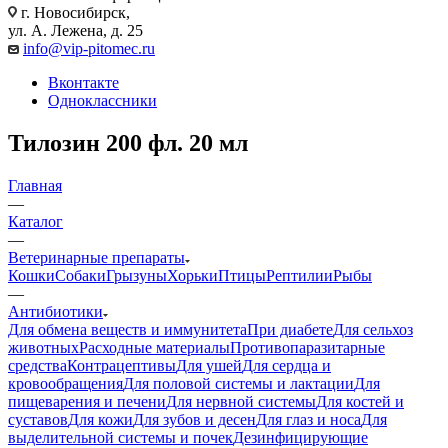
г. Новосибирск,
ул. А. Лежена, д. 25
info@vip-pitomec.ru
Вконтакте
Одноклассники
Тилозин 200 фл. 20 мл
Главная
—
Каталог
—
Ветеринарные препараты
Кошки
Собаки
Грызуны
Хорьки
Птицы
Рептилии
Рыбы
—
Антибиотики
Для обмена веществ и иммунитета
При диабете
Для сельхоз
животных
Расходные материалы
Противопаразитарные
средства
Контрацептивы
Для ушей
Для сердца и
кровообращения
Для половой системы и лактации
Для
пищеварения и печени
Для нервной системы
Для костей и
суставов
Для кожи
Для зубов и десен
Для глаз и носа
Для
выделительной системы и почек
Дезинфицирующие