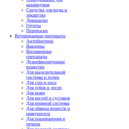
аквариумов
Средства для воды и
лекарства
Декорации
Грунты
Переноски
Ветеринарные препараты
Антибиотики
Вакцины
Витаминные
препараты
Дезинфицирующие
вещества
Для выделительной
системы и почек
Для глаз и носа
Для зубов и десен
Для кожи
Для костей и суставов
Для нервной системы
Для обмена веществ и
иммунитета
Для пищеварения и
печени