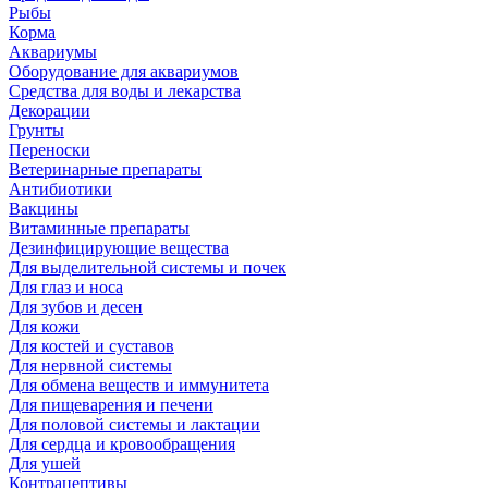
Рыбы
Корма
Аквариумы
Оборудование для аквариумов
Средства для воды и лекарства
Декорации
Грунты
Переноски
Ветеринарные препараты
Антибиотики
Вакцины
Витаминные препараты
Дезинфицирующие вещества
Для выделительной системы и почек
Для глаз и носа
Для зубов и десен
Для кожи
Для костей и суставов
Для нервной системы
Для обмена веществ и иммунитета
Для пищеварения и печени
Для половой системы и лактации
Для сердца и кровообращения
Для ушей
Контрацептивы