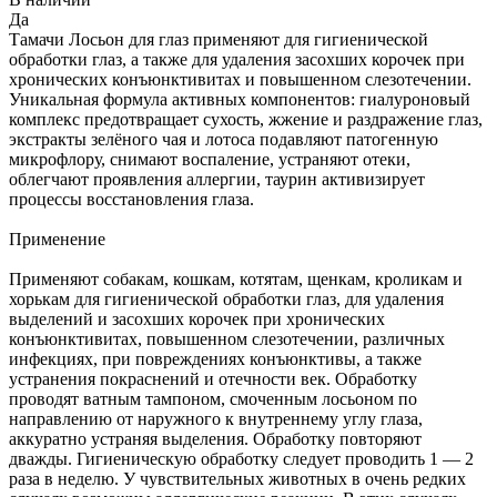
Да
Тамачи Лосьон для глаз применяют для гигиенической
обработки глаз, а также для удаления засохших корочек при
хронических конъюнктивитах и повышенном слезотечении.
Уникальная формула активных компонентов: гиалуроновый
комплекс предотвращает сухость, жжение и раздражение глаз,
экстракты зелёного чая и лотоса подавляют патогенную
микрофлору, снимают воспаление, устраняют отеки,
облегчают проявления аллергии, таурин активизирует
процессы восстановления глаза.
Применение
Применяют собакам, кошкам, котятам, щенкам, кроликам и
хорькам для гигиенической обработки глаз, для удаления
выделений и засохших корочек при хронических
конъюнктивитах, повышенном слезотечении, различных
инфекциях, при повреждениях конъюнктивы, а также
устранения покраснений и отечности век. Обработку
проводят ватным тампоном, смоченным лосьоном по
направлению от наружного к внутреннему углу глаза,
аккуратно устраняя выделения. Обработку повторяют
дважды. Гигиеническую обработку следует проводить 1 — 2
раза в неделю. У чувствительных животных в очень редких