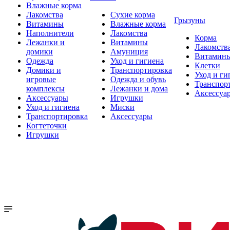
Влажные корма
Лакомства
Сухие корма
Грызуны
Витамины
Влажные корма
Наполнители
Лакомства
Корма
Лежанки и
Витамины
Лакомств
домики
Амуниция
Витамин
Одежда
Уход и гигиена
Клетки
Домики и
Транспортировка
Уход и ги
игровые
Одежда и обувь
Транспор
комплексы
Лежанки и дома
Аксессуа
Аксессуары
Игрушки
Уход и гигиена
Миски
Транспортировка
Аксессуары
Когтеточки
Игрушки