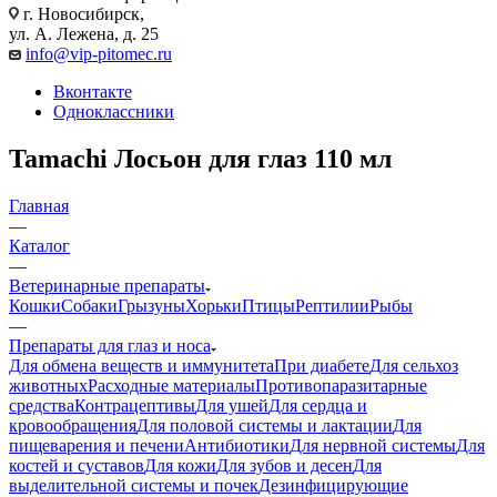
г. Новосибирск,
ул. А. Лежена, д. 25
info@vip-pitomec.ru
Вконтакте
Одноклассники
Tamachi Лосьон для глаз 110 мл
Главная
—
Каталог
—
Ветеринарные препараты
Кошки
Собаки
Грызуны
Хорьки
Птицы
Рептилии
Рыбы
—
Препараты для глаз и носа
Для обмена веществ и иммунитета
При диабете
Для сельхоз
животных
Расходные материалы
Противопаразитарные
средства
Контрацептивы
Для ушей
Для сердца и
кровообращения
Для половой системы и лактации
Для
пищеварения и печени
Антибиотики
Для нервной системы
Для
костей и суставов
Для кожи
Для зубов и десен
Для
выделительной системы и почек
Дезинфицирующие