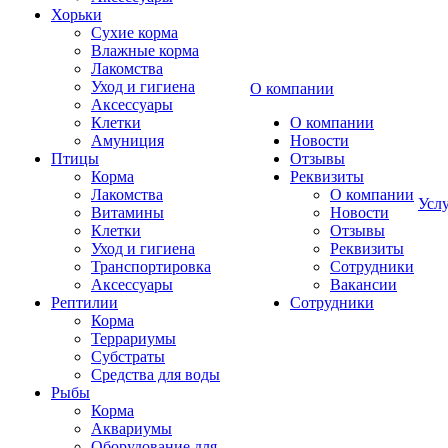
Хорьки
Сухие корма
Влажные корма
Лакомства
Уход и гигиена
О компании
Аксессуары
Клетки
О компании
Амуниция
Новости
Птицы
Отзывы
Корма
Реквизиты
Лакомства
О компании
Усл
Витамины
Новости
Клетки
Отзывы
Уход и гигиена
Реквизиты
Транспортировка
Сотрудники
Аксессуары
Вакансии
Рептилии
Сотрудники
Корма
Террариумы
Субстраты
Средства для воды
Рыбы
Корма
Аквариумы
Оборудование для