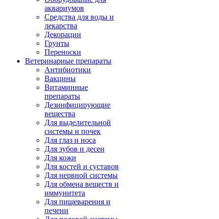
аквариумов
Средства для воды и
лекарства
Декорации
Грунты
Переноски
Ветеринарные препараты
Антибиотики
Вакцины
Витаминные
препараты
Дезинфицирующие
вещества
Для выделительной
системы и почек
Для глаз и носа
Для зубов и десен
Для кожи
Для костей и суставов
Для нервной системы
Для обмена веществ и
иммунитета
Для пищеварения и
печени