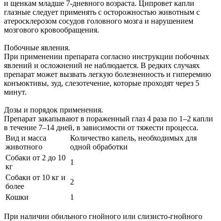
и щенкам младше 7-дневного возраста. Ципровет капли
глазные следует применять с осторожностью животным с
атеросклерозом сосудов головного мозга и нарушением
мозгового кровообращения.
Побочные явления.
При применении препарата согласно инструкции побочных
явлений и осложнений не наблюдается. В редких случаях
препарат может вызвать легкую болезненность и гиперемию
конъюктивы, зуд, слезотечение, которые проходят через 5
минут.
Дозы и порядок применения.
Препарат закапывают в пораженный глаз 4 раза по 1–2 капли
в течение 7–14 дней, в зависимости от тяжести процесса.
Вид и масса
Количество капель, необходимых для
животного
одной обработки
Собаки от 2 до 10
1
кг
Собаки от 10 кг и
2
более
Кошки
1
При наличии обильного гнойного или слизисто-гнойного