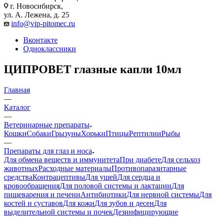
г. Новосибирск,
ул. А. Лежена, д. 25
info@vip-pitomec.ru
Вконтакте
Одноклассники
ЦИПРОВЕТ глазные капли 10мл
Главная
—
Каталог
—
Ветеринарные препараты
Кошки
Собаки
Грызуны
Хорьки
Птицы
Рептилии
Рыбы
—
Препараты для глаз и носа
Для обмена веществ и иммунитета
При диабете
Для сельхоз
животных
Расходные материалы
Противопаразитарные
средства
Контрацептивы
Для ушей
Для сердца и
кровообращения
Для половой системы и лактации
Для
пищеварения и печени
Антибиотики
Для нервной системы
Для
костей и суставов
Для кожи
Для зубов и десен
Для
выделительной системы и почек
Дезинфицирующие