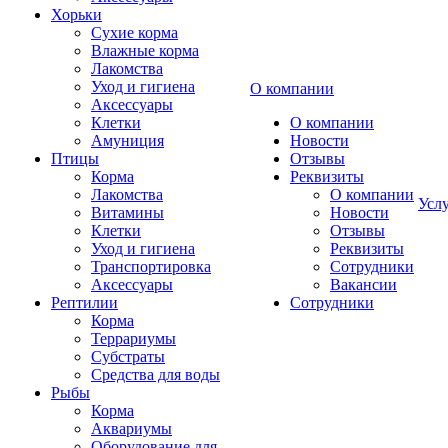
Хорьки
Сухие корма
Влажные корма
Лакомства
Уход и гигиена
О компании
Аксессуары
Клетки
О компании
Амуниция
Новости
Птицы
Отзывы
Корма
Реквизиты
Лакомства
О компании
Усл
Витамины
Новости
Клетки
Отзывы
Уход и гигиена
Реквизиты
Транспортировка
Сотрудники
Аксессуары
Вакансии
Рептилии
Сотрудники
Корма
Террариумы
Субстраты
Средства для воды
Рыбы
Корма
Аквариумы
Оборудование для