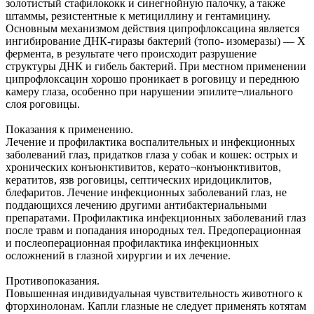
золотистый стафилококк и синегнойную палочку, а также
штаммы, резистентные к метициллину и гентамицину.
Основным механизмом действия ципрофлоксацина является
ингибирование ДНК-гиразы бактерий (топо- изомеразы) — Х
фермента, в результате чего происходит разрушение
структуры ДНК и гибель бактерий. При местном применении
ципрофлоксацин хорошо проникает в роговицу и переднюю
камеру глаза, особенно при нарушении эпилите¬лиального
слоя роговицы.
Показания к применению.
Лечение и профилактика воспалительных и инфекционных
заболеваний глаз, придатков глаза у собак и кошек: острых и
хронических конъюнктивитов, керато¬конъюнктивитов,
кератитов, язв роговицы, септических иридоциклитов,
блефаритов. Лечение инфекционных заболеваний глаз, не
поддающихся лечению другими антибактериальными
препаратами. Профилактика инфекционных заболеваний глаз
после травм и попадания инородных тел. Предоперационная
и послеоперационная профилактика инфекционных
осложнений в глазной хирургии и их лечение.
Противопоказания.
Повышенная индивидуальная чувствительность животного к
фторхинолонам. Капли глазные не следует применять котятам