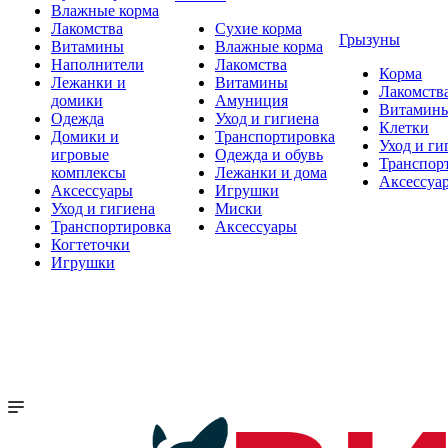
Влажные корма
Лакомства
Сухие корма
Грызуны
Витамины
Влажные корма
Наполнители
Лакомства
Корма
Лежанки и
Витамины
Лакомств
домики
Амуниция
Витамин
Одежда
Уход и гигиена
Клетки
Домики и
Транспортировка
Уход и ги
игровые
Одежда и обувь
Транспор
комплексы
Лежанки и дома
Аксессуа
Аксессуары
Игрушки
Уход и гигиена
Миски
Транспортировка
Аксессуары
Когтеточки
Игрушки