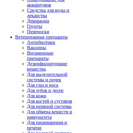
аквариумов
Средства для воды и
лекарства
Декорации
Грунты
Переноски
Ветеринарные препараты
Антибиотики
Вакцины
Витаминные
препараты
Дезинфицирующие
вещества
Для выделительной
системы и почек
Для глаз и носа
Для зубов и десен
Для кожи
Для костей и суставов
Для нервной системы
Для обмена веществ и
иммунитета
Для пищеварения и
печени