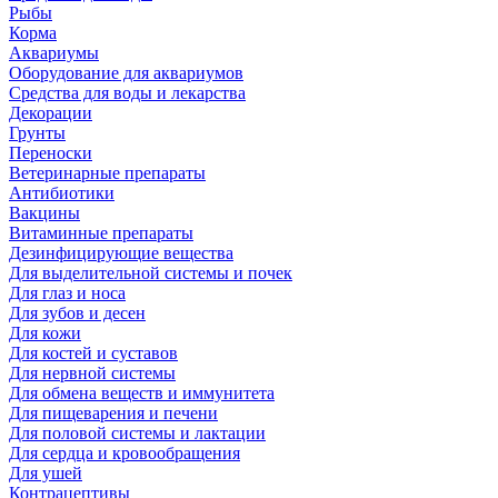
Рыбы
Корма
Аквариумы
Оборудование для аквариумов
Средства для воды и лекарства
Декорации
Грунты
Переноски
Ветеринарные препараты
Антибиотики
Вакцины
Витаминные препараты
Дезинфицирующие вещества
Для выделительной системы и почек
Для глаз и носа
Для зубов и десен
Для кожи
Для костей и суставов
Для нервной системы
Для обмена веществ и иммунитета
Для пищеварения и печени
Для половой системы и лактации
Для сердца и кровообращения
Для ушей
Контрацептивы