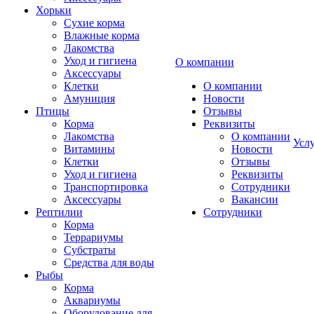
Хорьки
Сухие корма
Влажные корма
Лакомства
Уход и гигиена
О компании
Аксессуары
Клетки
О компании
Амуниция
Новости
Птицы
Отзывы
Корма
Реквизиты
Лакомства
О компании
Усл
Витамины
Новости
Клетки
Отзывы
Уход и гигиена
Реквизиты
Транспортировка
Сотрудники
Аксессуары
Вакансии
Рептилии
Сотрудники
Корма
Террариумы
Субстраты
Средства для воды
Рыбы
Корма
Аквариумы
Оборудование для