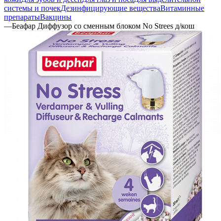
системы и почек
Дезинфицирующие вещества
Витаминные
препараты
Вакцины
—
Беафар Диффузор со сменным блоком No Strees д/кош