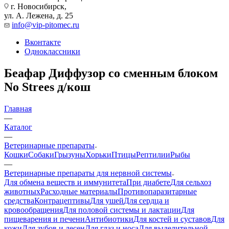
г. Новосибирск,
ул. А. Лежена, д. 25
info@vip-pitomec.ru
Вконтакте
Одноклассники
Беафар Диффузор со сменным блоком
No Strees д/кош
Главная
—
Каталог
—
Ветеринарные препараты
Кошки
Собаки
Грызуны
Хорьки
Птицы
Рептилии
Рыбы
—
Ветеринарные препараты для нервной системы
Для обмена веществ и иммунитета
При диабете
Для сельхоз
животных
Расходные материалы
Противопаразитарные
средства
Контрацептивы
Для ушей
Для сердца и
кровообращения
Для половой системы и лактации
Для
пищеварения и печени
Антибиотики
Для костей и суставов
Для
кожи
Для зубов и десен
Для глаз и носа
Для выделительной