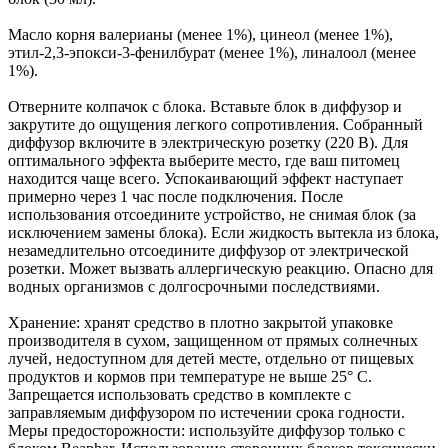
Масло корня валерианы (менее 1%), цинеол (менее 1%),
этил-2,3-эпокси-3-фенилбурат (менее 1%), линалоол (менее
1%).
Отверните колпачок с блока. Вставьте блок в диффузор и
закрутите до ощущения легкого сопротивления. Собранный
диффузор включите в электрическую розетку (220 В). Для
оптимального эффекта выберите место, где ваш питомец
находится чаще всего. Успокаивающий эффект наступает
примерно через 1 час после подключения. После
использования отсоедините устройство, не снимая блок (за
исключением замены блока). Если жидкость вытекла из блока,
незамедлительно отсоедините диффузор от электрической
розетки. Может вызвать аллергическую реакцию. Опасно для
водных организмов с долгосрочными последствиями.
Хранение: хранят средство в плотно закрытой упаковке
производителя в сухом, защищенном от прямых солнечных
лучей, недоступном для детей месте, отдельно от пищевых
продуктов и кормов при температуре не выше 25° С.
Запрещается использовать средство в комплекте с
заправляемым диффузором по истечении срока годности.
Меры предосторожности: используйте диффузор только с