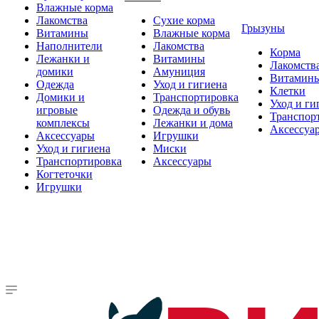
Влажные корма
Лакомства
Сухие корма
Грызуны
Витамины
Влажные корма
Наполнители
Лакомства
Корма
Лежанки и
Витамины
Лакомств
домики
Амуниция
Витамин
Одежда
Уход и гигиена
Клетки
Домики и
Транспортировка
Уход и ги
игровые
Одежда и обувь
Транспор
комплексы
Лежанки и дома
Аксессуа
Аксессуары
Игрушки
Уход и гигиена
Миски
Транспортировка
Аксессуары
Когтеточки
Игрушки