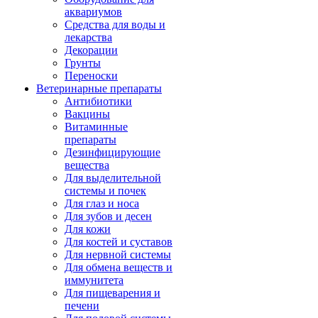
аквариумов
Средства для воды и
лекарства
Декорации
Грунты
Переноски
Ветеринарные препараты
Антибиотики
Вакцины
Витаминные
препараты
Дезинфицирующие
вещества
Для выделительной
системы и почек
Для глаз и носа
Для зубов и десен
Для кожи
Для костей и суставов
Для нервной системы
Для обмена веществ и
иммунитета
Для пищеварения и
печени