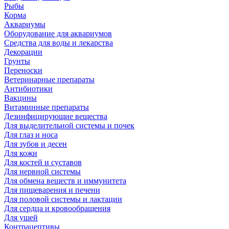
Рыбы
Корма
Аквариумы
Оборудование для аквариумов
Средства для воды и лекарства
Декорации
Грунты
Переноски
Ветеринарные препараты
Антибиотики
Вакцины
Витаминные препараты
Дезинфицирующие вещества
Для выделительной системы и почек
Для глаз и носа
Для зубов и десен
Для кожи
Для костей и суставов
Для нервной системы
Для обмена веществ и иммунитета
Для пищеварения и печени
Для половой системы и лактации
Для сердца и кровообращения
Для ушей
Контрацептивы