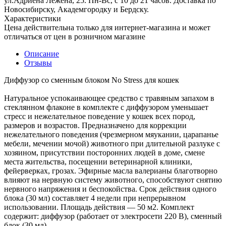
ул.Адриена Лежена, 25. Пн-Вс, с 10 до 21 часов. Доставка по
Новосибирску, Академгородку и Бердску.
Характеристики
Цена действительна только для интернет-магазина и может
отличаться от цен в розничном магазине
Описание
Отзывы
Диффузор со сменным блоком No Stress для кошек
Натуральное успокаивающее средство с травяным запахом в
стеклянном флаконе в комплекте с диффузором уменьшает
стресс и нежелательное поведение у кошек всех пород,
размеров и возрастов. Предназначено для коррекции
нежелательного поведения (чрезмерном мяукании, царапанье
мебели, мечении мочой) животного при длительной разлуке с
хозяином, присутствии посторонних людей в доме, смене
места жительства, посещении ветеринарной клиники,
фейерверках, грозах. Эфирные масла валерианы благотворно
влияют на нервную систему животного, способствуют снятию
нервного напряжения и беспокойства. Срок действия одного
блока (30 мл) составляет 4 недели при непрерывном
использовании. Площадь действия — 50 м2. Комплект
содержит: диффузор (работает от электросети 220 В), сменный
блок (30 мл).