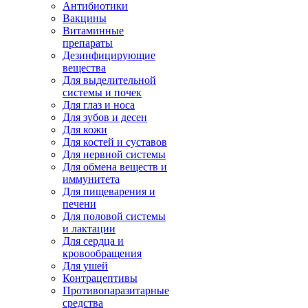
Антибиотики
Вакцины
Витаминные
препараты
Дезинфицирующие
вещества
Для выделительной
системы и почек
Для глаз и носа
Для зубов и десен
Для кожи
Для костей и суставов
Для нервной системы
Для обмена веществ и
иммунитета
Для пищеварения и
печени
Для половой системы
и лактации
Для сердца и
кровообращения
Для ушей
Контрацептивы
Противопаразитарные
средства