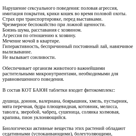
Нарушение сексуального поведения: половая агрессия,
имитация покрытия, крики кошек во время половой охоты.
Страх при транспортировке, перед выставками.
Чрезмерное беспокойство при ложной щенности.
Боязнь шума, расставания с хозяином.
Агрессия по отношению к хозяину.
Мечение мочой в квартире.
Гиперактивность, беспричинный постоянный лай, навязчивое
вылизывание.
Не вызывает сонливости.
Обеспечивает организм животного важнейшими
растительными микронутриентами, необходимыми для
уравновешенного поведения.
В состав КОТ БАЮН таблетки входит фитокомплекс:
душица, донник, валериана, боярышник, хмель, пустырник,
мята перечная, будра плющевидная, котовник, мелисса,
таволга, зверобой, чабрец, сушеница, солянка холмовая,
крапива, пион уклоняющийся.
Биологически активные вещества этих растений обладают
седативными (успокаивающими), болеутоляющими,