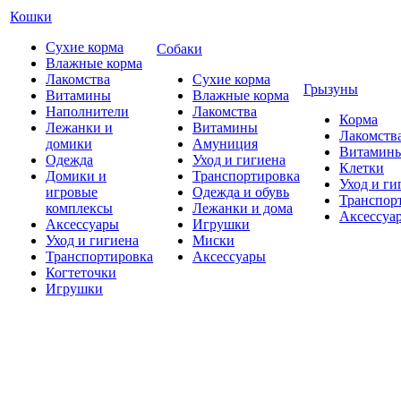
Кошки
Сухие корма
Собаки
Влажные корма
Лакомства
Сухие корма
Грызуны
Витамины
Влажные корма
Наполнители
Лакомства
Корма
Лежанки и
Витамины
Лакомств
домики
Амуниция
Витамин
Одежда
Уход и гигиена
Клетки
Домики и
Транспортировка
Уход и ги
игровые
Одежда и обувь
Транспор
комплексы
Лежанки и дома
Аксессуа
Аксессуары
Игрушки
Уход и гигиена
Миски
Транспортировка
Аксессуары
Когтеточки
Игрушки