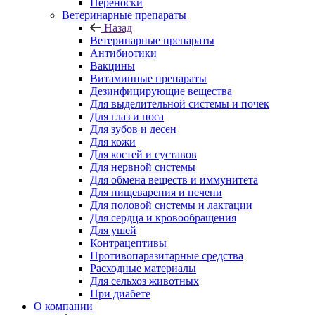
Переноски
Ветеринарные препараты
Назад
Ветеринарные препараты
Антибиотики
Вакцины
Витаминные препараты
Дезинфицирующие вещества
Для выделительной системы и почек
Для глаз и носа
Для зубов и десен
Для кожи
Для костей и суставов
Для нервной системы
Для обмена веществ и иммунитета
Для пищеварения и печени
Для половой системы и лактации
Для сердца и кровообращения
Для ушей
Контрацептивы
Противопаразитарные средства
Расходные материалы
Для сельхоз животных
При диабете
О компании