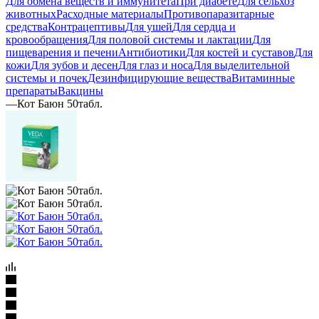
Для обмена веществ и иммунитета
При диабете
Для сельхоз
животных
Расходные материалы
Противопаразитарные
средства
Контрацептивы
Для ушей
Для сердца и
кровообращения
Для половой системы и лактации
Для
пищеварения и печени
Антибиотики
Для костей и суставов
Для
кожи
Для зубов и десен
Для глаз и носа
Для выделительной
системы и почек
Дезинфицирующие вещества
Витаминные
препараты
Вакцины
—
Кот Баюн 50табл.