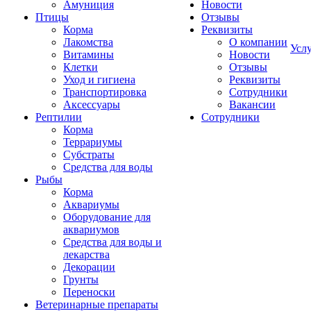
Амуниция
Новости
Птицы
Отзывы
Корма
Реквизиты
Лакомства
О компании
Усл
Витамины
Новости
Клетки
Отзывы
Уход и гигиена
Реквизиты
Транспортировка
Сотрудники
Аксессуары
Вакансии
Рептилии
Сотрудники
Корма
Террариумы
Субстраты
Средства для воды
Рыбы
Корма
Аквариумы
Оборудование для
аквариумов
Средства для воды и
лекарства
Декорации
Грунты
Переноски
Ветеринарные препараты