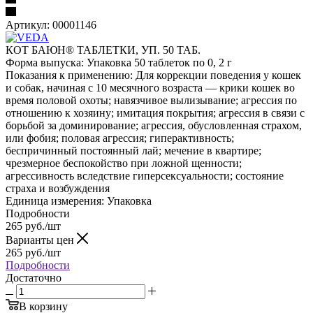
Артикул:
00001146
КОТ БАЮН® ТАБЛЕТКИ, УП. 50 ТАБ.
Форма выпуска: Упаковка 50 таблеток по 0, 2 г
Показания к применению: Для коррекции поведения у кошек
и собак, начиная с 10 месячного возраста — крики кошек во
время половой охоты; навязчивое вылизывание; агрессия по
отношению к хозяину; имитация покрытия; агрессия в связи с
борьбой за доминирование; агрессия, обусловленная страхом,
или фобия; половая агрессия; гиперактивность;
беспричинный постоянный лай; мечение в квартире;
чрезмерное беспокойство при ложной щенности;
агрессивность вследствие гиперсексуальности; состояние
страха и возбуждения
Единица измерения: Упаковка
Подробности
265
руб.
/шт
Варианты цен
265
руб.
/шт
Подробности
Достаточно
В корзину