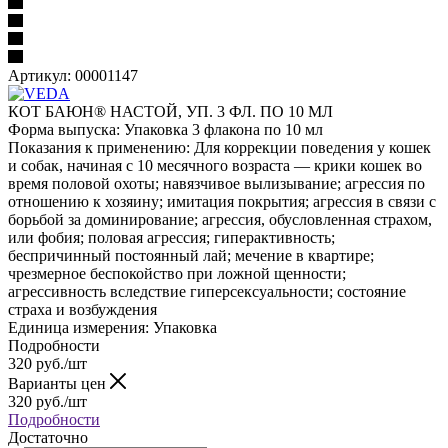
Артикул:
00001147
КОТ БАЮН® НАСТОЙ, УП. 3 ФЛ. ПО 10 МЛ
Форма выпуска: Упаковка 3 флакона по 10 мл
Показания к применению: Для коррекции поведения у кошек
и собак, начиная с 10 месячного возраста — крики кошек во
время половой охоты; навязчивое вылизывание; агрессия по
отношению к хозяину; имитация покрытия; агрессия в связи с
борьбой за доминирование; агрессия, обусловленная страхом,
или фобия; половая агрессия; гиперактивность;
беспричинный постоянный лай; мечение в квартире;
чрезмерное беспокойство при ложной щенности;
агрессивность вследствие гиперсексуальности; состояние
страха и возбуждения
Единица измерения: Упаковка
Подробности
320
руб.
/шт
Варианты цен
320
руб.
/шт
Подробности
Достаточно