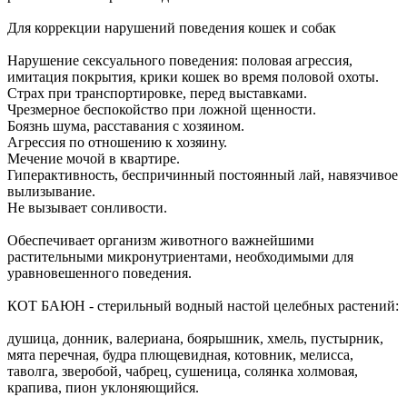
Для коррекции нарушений поведения кошек и собак
Нарушение сексуального поведения: половая агрессия,
имитация покрытия, крики кошек во время половой охоты.
Страх при транспортировке, перед выставками.
Чрезмерное беспокойство при ложной щенности.
Боязнь шума, расставания с хозяином.
Агрессия по отношению к хозяину.
Мечение мочой в квартире.
Гиперактивность, беспричинный постоянный лай, навязчивое
вылизывание.
Не вызывает сонливости.
Обеспечивает организм животного важнейшими
растительными микронутриентами, необходимыми для
уравновешенного поведения.
КОТ БАЮН - стерильный водный настой целебных растений:
душица, донник, валериана, боярышник, хмель, пустырник,
мята перечная, будра плющевидная, котовник, мелисса,
таволга, зверобой, чабрец, сушеница, солянка холмовая,
крапива, пион уклоняющийся.