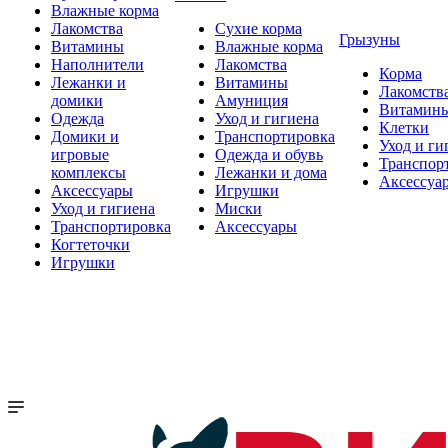
Влажные корма
Лакомства
Сухие корма
Грызуны
Витамины
Влажные корма
Наполнители
Лакомства
Корма
Лежанки и
Витамины
Лакомств
домики
Амуниция
Витамин
Одежда
Уход и гигиена
Клетки
Домики и
Транспортировка
Уход и ги
игровые
Одежда и обувь
Транспор
комплексы
Лежанки и дома
Аксессуа
Аксессуары
Игрушки
Уход и гигиена
Миски
Транспортировка
Аксессуары
Когтеточки
Игрушки