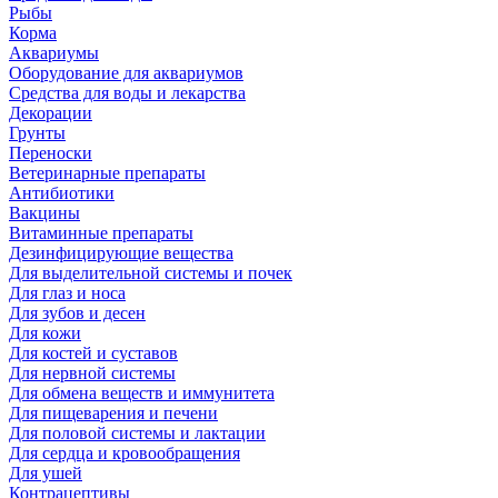
Рыбы
Корма
Аквариумы
Оборудование для аквариумов
Средства для воды и лекарства
Декорации
Грунты
Переноски
Ветеринарные препараты
Антибиотики
Вакцины
Витаминные препараты
Дезинфицирующие вещества
Для выделительной системы и почек
Для глаз и носа
Для зубов и десен
Для кожи
Для костей и суставов
Для нервной системы
Для обмена веществ и иммунитета
Для пищеварения и печени
Для половой системы и лактации
Для сердца и кровообращения
Для ушей
Контрацептивы