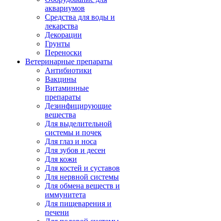
аквариумов
Средства для воды и
лекарства
Декорации
Грунты
Переноски
Ветеринарные препараты
Антибиотики
Вакцины
Витаминные
препараты
Дезинфицирующие
вещества
Для выделительной
системы и почек
Для глаз и носа
Для зубов и десен
Для кожи
Для костей и суставов
Для нервной системы
Для обмена веществ и
иммунитета
Для пищеварения и
печени