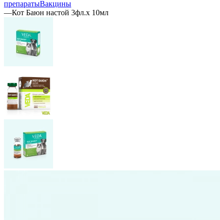
препараты
Вакцины
—
Кот Баюн настой 3фл.х 10мл