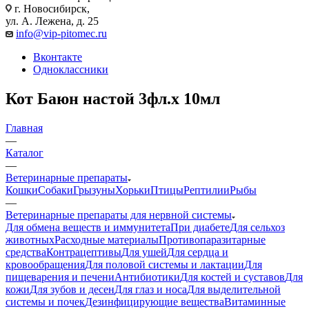
г. Новосибирск,
ул. А. Лежена, д. 25
info@vip-pitomec.ru
Вконтакте
Одноклассники
Кот Баюн настой 3фл.х 10мл
Главная
—
Каталог
—
Ветеринарные препараты
Кошки
Собаки
Грызуны
Хорьки
Птицы
Рептилии
Рыбы
—
Ветеринарные препараты для нервной системы
Для обмена веществ и иммунитета
При диабете
Для сельхоз
животных
Расходные материалы
Противопаразитарные
средства
Контрацептивы
Для ушей
Для сердца и
кровообращения
Для половой системы и лактации
Для
пищеварения и печени
Антибиотики
Для костей и суставов
Для
кожи
Для зубов и десен
Для глаз и носа
Для выделительной
системы и почек
Дезинфицирующие вещества
Витаминные