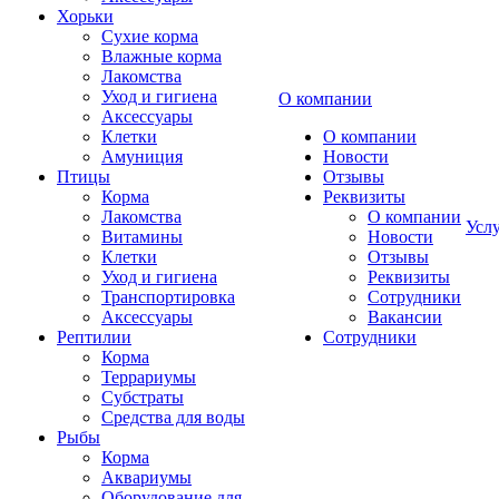
Хорьки
Сухие корма
Влажные корма
Лакомства
Уход и гигиена
О компании
Аксессуары
Клетки
О компании
Амуниция
Новости
Птицы
Отзывы
Корма
Реквизиты
Лакомства
О компании
Усл
Витамины
Новости
Клетки
Отзывы
Уход и гигиена
Реквизиты
Транспортировка
Сотрудники
Аксессуары
Вакансии
Рептилии
Сотрудники
Корма
Террариумы
Субстраты
Средства для воды
Рыбы
Корма
Аквариумы
Оборудование для