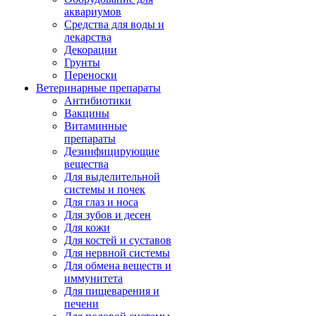
аквариумов
Средства для воды и
лекарства
Декорации
Грунты
Переноски
Ветеринарные препараты
Антибиотики
Вакцины
Витаминные
препараты
Дезинфицирующие
вещества
Для выделительной
системы и почек
Для глаз и носа
Для зубов и десен
Для кожи
Для костей и суставов
Для нервной системы
Для обмена веществ и
иммунитета
Для пищеварения и
печени