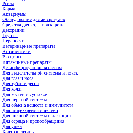
Рыбы
Корма
Аквариумы
Оборудование для аквариумов
Средства для воды и лекарства
Декорации
Грунты
Переноски
Ветеринарные препараты
Антибиотики
Вакцины
Витаминные препараты
Дезинфицирующие вещества
Для выделительной системы и почек
Для глаз и носа
Для зубов и десен
Для кожи
Для костей и суставов
Для нервной системы
Для обмена веществ и иммунитета
Для пищеварения и печени
Для половой системы и лактации
Для сердца и кровообращения
Для ушей
Контрацептивы