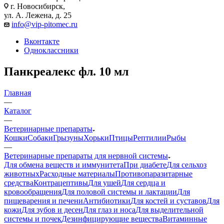
г. Новосибирск,
ул. А. Лежена, д. 25
info@vip-pitomec.ru
Вконтакте
Одноклассники
Панкреалекс фл. 10 мл
Главная
—
Каталог
—
Ветеринарные препараты
Кошки
Собаки
Грызуны
Хорьки
Птицы
Рептилии
Рыбы
—
Ветеринарные препараты для нервной системы
Для обмена веществ и иммунитета
При диабете
Для сельхоз
животных
Расходные материалы
Противопаразитарные
средства
Контрацептивы
Для ушей
Для сердца и
кровообращения
Для половой системы и лактации
Для
пищеварения и печени
Антибиотики
Для костей и суставов
Для
кожи
Для зубов и десен
Для глаз и носа
Для выделительной
системы и почек
Дезинфицирующие вещества
Витаминные