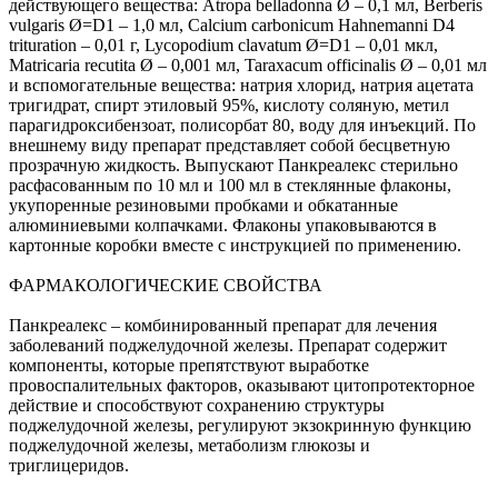
действующего вещества: Atropa belladonna Ø – 0,1 мл, Berberis
vulgaris Ø=D1 – 1,0 мл, Calcium carbonicum Hahnemanni D4
trituration – 0,01 г, Lycopodium clavatum Ø=D1 – 0,01 мкл,
Matricaria recutita Ø – 0,001 мл, Taraxacum officinalis Ø – 0,01 мл
и вспомогательные вещества: натрия хлорид, натрия ацетата
тригидрат, спирт этиловый 95%, кислоту соляную, метил
парагидроксибензоат, полисорбат 80, воду для инъекций. По
внешнему виду препарат представляет собой бесцветную
прозрачную жидкость. Выпускают Панкреалекс стерильно
расфасованным по 10 мл и 100 мл в стеклянные флаконы,
укупоренные резиновыми пробками и обкатанные
алюминиевыми колпачками. Флаконы упаковываются в
картонные коробки вместе с инструкцией по применению.
ФАРМАКОЛОГИЧЕСКИЕ СВОЙСТВА
Панкреалекс – комбинированный препарат для лечения
заболеваний поджелудочной железы. Препарат содержит
компоненты, которые препятствуют выработке
провоспалительных факторов, оказывают цитопротекторное
действие и способствуют сохранению структуры
поджелудочной железы, регулируют экзокринную функцию
поджелудочной железы, метаболизм глюкозы и
триглицеридов.