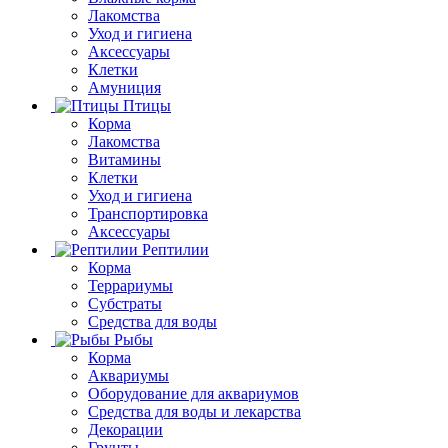
Лакомства
Уход и гигиена
Аксессуары
Клетки
Амуниция
Птицы
Корма
Лакомства
Витамины
Клетки
Уход и гигиена
Транспортировка
Аксессуары
Рептилии
Корма
Террариумы
Субстраты
Средства для воды
Рыбы
Корма
Аквариумы
Оборудование для аквариумов
Средства для воды и лекарства
Декорации
Грунты