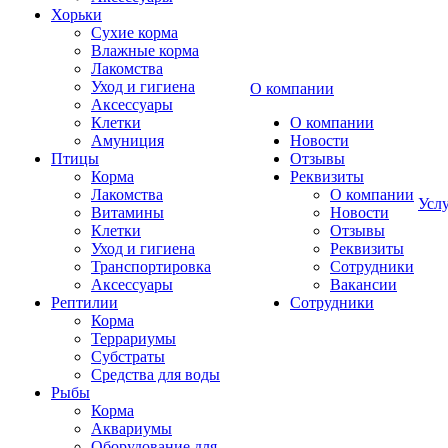
Хорьки
Сухие корма
Влажные корма
Лакомства
Уход и гигиена
О компании
Аксессуары
Клетки
О компании
Амуниция
Новости
Птицы
Отзывы
Корма
Реквизиты
Лакомства
О компании
Усл
Витамины
Новости
Клетки
Отзывы
Уход и гигиена
Реквизиты
Транспортировка
Сотрудники
Аксессуары
Вакансии
Рептилии
Сотрудники
Корма
Террариумы
Субстраты
Средства для воды
Рыбы
Корма
Аквариумы
Оборудование для