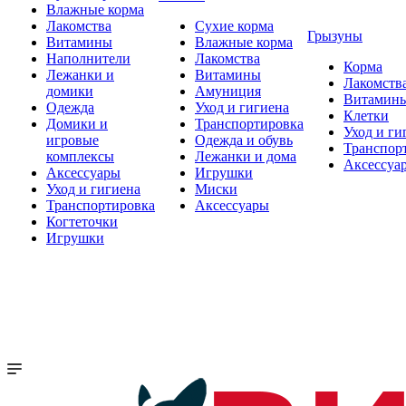
Влажные корма
Лакомства
Сухие корма
Грызуны
Витамины
Влажные корма
Наполнители
Лакомства
Корма
Лежанки и
Витамины
Лакомств
домики
Амуниция
Витамин
Одежда
Уход и гигиена
Клетки
Домики и
Транспортировка
Уход и ги
игровые
Одежда и обувь
Транспор
комплексы
Лежанки и дома
Аксессуа
Аксессуары
Игрушки
Уход и гигиена
Миски
Транспортировка
Аксессуары
Когтеточки
Игрушки