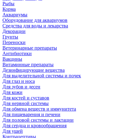
Рыбы
Корма
Аквариумы
Оборудование для аквариумов
Средства для воды и лекарства
Декорации
Грунты
Переноски
Ветеринарные препараты
Антибиотики
Вакцины
Витаминные препараты
Дезинфицирующие вещества
Для выделительной системы и почек
Для глаз и носа
Для зубов и десен
Для кожи
Для костей и суставов
Для нервной системы
Для обмена веществ и иммунитета
Для пищеварения и печени
Для половой системы и лактации
Для сердца и кровообращения
Для ушей
Контрацептивы