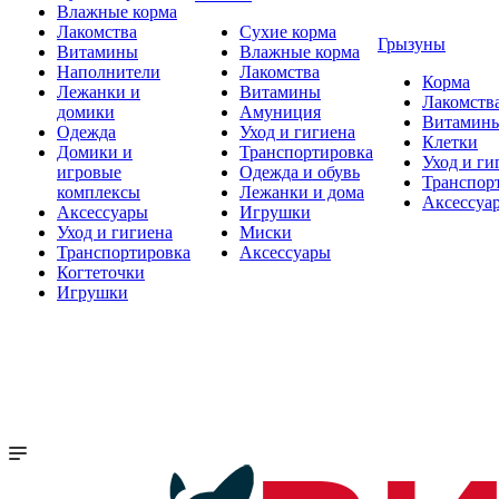
Влажные корма
Лакомства
Сухие корма
Грызуны
Витамины
Влажные корма
Наполнители
Лакомства
Корма
Лежанки и
Витамины
Лакомств
домики
Амуниция
Витамин
Одежда
Уход и гигиена
Клетки
Домики и
Транспортировка
Уход и ги
игровые
Одежда и обувь
Транспор
комплексы
Лежанки и дома
Аксессуа
Аксессуары
Игрушки
Уход и гигиена
Миски
Транспортировка
Аксессуары
Когтеточки
Игрушки