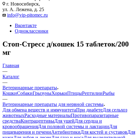
г. Новосибирск,
ул. А. Лежена, д. 25
info@vip-pitomec.ru
Вконтакте
Одноклассники
Стоп-Стресс д/кошек 15 таблеток/200
мг
Главная
—
Каталог
—
Ветеринарные препараты
Кошки
Собаки
Грызуны
Хорьки
Птицы
Рептилии
Рыбы
—
Ветеринарные препараты для нервной системы
Для обмена веществ и иммунитета
При диабете
Для сельхоз
животных
Расходные материалы
Противопаразитарные
средства
Контрацептивы
Для ушей
Для сердца и
кровообращения
Для половой системы и лактации
Для
пищеварения и печени
Антибиотики
Для костей и суставов
Для
кожи
Для зубов и десен
Для глаз и носа
Для выделительной