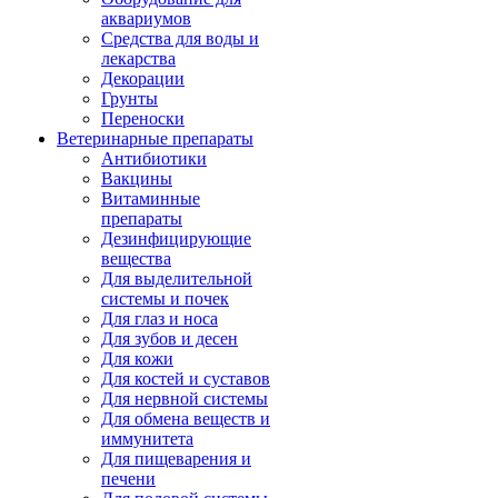
аквариумов
Средства для воды и
лекарства
Декорации
Грунты
Переноски
Ветеринарные препараты
Антибиотики
Вакцины
Витаминные
препараты
Дезинфицирующие
вещества
Для выделительной
системы и почек
Для глаз и носа
Для зубов и десен
Для кожи
Для костей и суставов
Для нервной системы
Для обмена веществ и
иммунитета
Для пищеварения и
печени