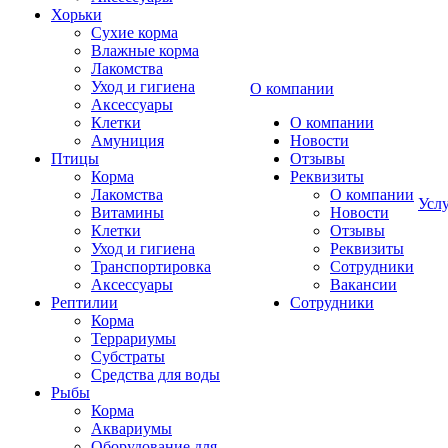
Хорьки
Сухие корма
Влажные корма
Лакомства
Уход и гигиена
О компании
Аксессуары
Клетки
О компании
Амуниция
Новости
Птицы
Отзывы
Корма
Реквизиты
Лакомства
О компании
Усл
Витамины
Новости
Клетки
Отзывы
Уход и гигиена
Реквизиты
Транспортировка
Сотрудники
Аксессуары
Вакансии
Рептилии
Сотрудники
Корма
Террариумы
Субстраты
Средства для воды
Рыбы
Корма
Аквариумы
Оборудование для