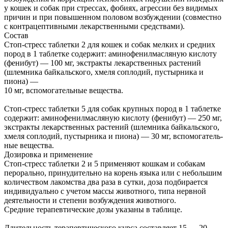
у кошек и собак при стрессах, фобиях, агрессии без видимых
причин и при повышенном половом возбуждении (совместно
с контрацептивными лекарственными средствами).
Состав
Стоп-стресс таблетки 2 для кошек и собак мелких и средних
пород в 1 таблетке содержит: аминофенилмасляную кислоту
(фенибут) — 100 мг, экстракты лекарственных растений
(шлемника байкальского, хмеля соплодий, пустырника и
пиона) —
10 мг, вспомогательные вещества.
Стоп-стресс таблетки 5 для собак крупных пород в 1 таблетке
содержит: аминофенилмасляную кислоту (фенибут) — 250 мг,
экстракты лекарственных растений (шлемника байкальского,
хмеля соплодий, пустырника и пиона) — 30 мг, вспомогатель-
ные вещества.
Дозировка и применение
Стоп-стресс таблетки 2 и 5 применяют кошкам и собакам
перорально, принудительно на корень языка или с небольшим
количеством лакомства два раза в сутки, доза подбирается
индивидуально с учетом массы животного, типа нервной
деятельности и степени возбуждения животного.
Средние терапевтические дозы указаны в таблице.
Длительность терапевтического курса составляет 15 — 20