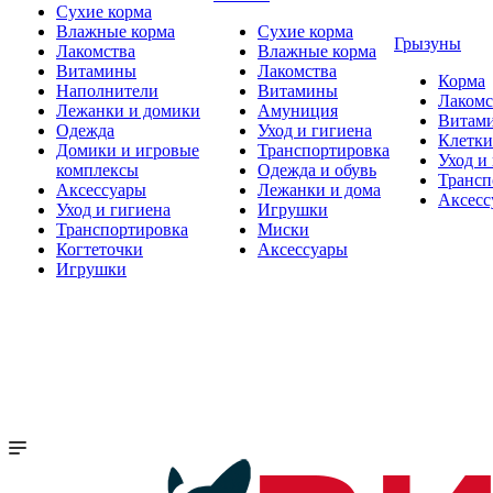
Сухие корма
Влажные корма
Сухие корма
Грызуны
Лакомства
Влажные корма
Витамины
Лакомства
Корма
Наполнители
Витамины
Лакомс
Лежанки и домики
Амуниция
Витам
Одежда
Уход и гигиена
Клетки
Домики и игровые
Транспортировка
Уход и
комплексы
Одежда и обувь
Трансп
Аксессуары
Лежанки и дома
Аксесс
Уход и гигиена
Игрушки
Транспортировка
Миски
Когтеточки
Аксессуары
Игрушки