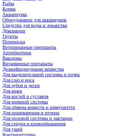
Рыбы
Корма
Аквариумы
Оборудование для аквариумов
Средства для воды и лекарства
Декорации
Грунты
Переноски
Ветеринарные препараты
Антибиотики
Вакцины
Витаминные препараты
Дезинфицирующие вещества
Для выделительной системы и почек
Для глаз и носа
Для зубов и десен
Для кожи
Для костей и суставов
Для нервной системы
Для обмена веществ и иммунитета
Для пищеварения и печени
Для половой системы и лактации
Для сердца и кровообращения
Для ушей
Контрацептивы