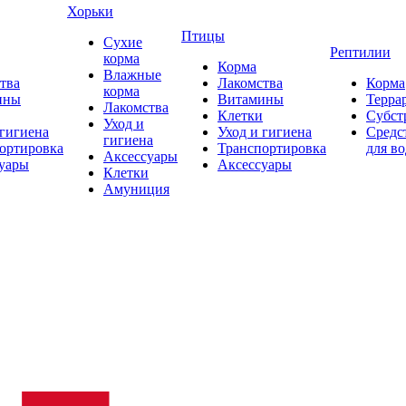
Хорьки
Птицы
Сухие
Рептилии
корма
Корма
Влажные
тва
Лакомства
Корма
корма
ины
Витамины
Терра
Лакомства
Клетки
Субст
Уход и
 гигиена
Уход и гигиена
Средс
гигиена
ортировка
Транспортировка
для в
Аксессуары
уары
Аксессуары
Клетки
Амуниция