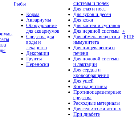
системы и почек
Рыбы
Для глаз и носа
Корма
Для зубов и десен
Аквариумы
Для кожи
Оборудование
Для костей и суставов
для аквариумов
Для нервной системы
+
риумы
Средства для
Для обмена веществ и
ЕЩЕ
раты
воды и
иммунитета
тва
лекарства
Для пищеварения и
оды
Декорации
печени
Грунты
Для половой системы
Переноски
и лактации
Для сердца и
кровообращения
Для ушей
Контрацептивы
Противопаразитарные
средства
Расходные материалы
Для сельхоз животных
При диабете