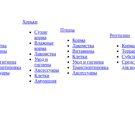
Хорьки
Птицы
Сухие
Рептилии
корма
Корма
Влажные
тва
Лакомства
Корма
корма
ины
Витамины
Терра
Лакомства
Клетки
Субст
Уход и
 гигиена
Уход и гигиена
Средс
гигиена
ортировка
Транспортировка
для в
Аксессуары
уары
Аксессуары
Клетки
Амуниция