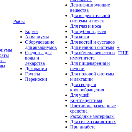
Дезинфицирующие
вещества
Для выделительной
системы и почек
Рыбы
Для глаз и носа
Корма
Для зубов и десен
Аквариумы
Для кожи
Оборудование
Для костей и суставов
для аквариумов
Для нервной системы
+
риумы
Средства для
Для обмена веществ и
ЕЩЕ
раты
воды и
иммунитета
тва
лекарства
Для пищеварения и
оды
Декорации
печени
Грунты
Для половой системы
Переноски
и лактации
Для сердца и
кровообращения
Для ушей
Контрацептивы
Противопаразитарные
средства
Расходные материалы
Для сельхоз животных
При диабете