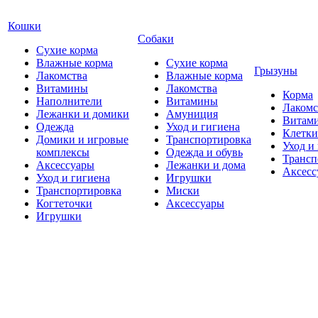
Кошки
Собаки
Сухие корма
Влажные корма
Сухие корма
Грызуны
Лакомства
Влажные корма
Витамины
Лакомства
Корма
Наполнители
Витамины
Лакомс
Лежанки и домики
Амуниция
Витам
Одежда
Уход и гигиена
Клетки
Домики и игровые
Транспортировка
Уход и
комплексы
Одежда и обувь
Трансп
Аксессуары
Лежанки и дома
Аксесс
Уход и гигиена
Игрушки
Транспортировка
Миски
Когтеточки
Аксессуары
Игрушки