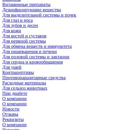
Витаминные препараты
Дезинфицирующие вещества
Для выделительной системы и почек
Для глаз и носа
Для зубов и десен
Для кожи
Для костей и суставов
Для нервной системы
Для обмена веществ и иммунитета
Для пищеварения и печени
Для половой системы и лактации
Для сердца и кровообращения
Для ушей
Контрацептивы
Противопаразитарные средства
Расходные материалы
Для сельхоз животных
При диабете
О компании
О компании
Новости
Отзывы
Реквизиты
О компании
Новости