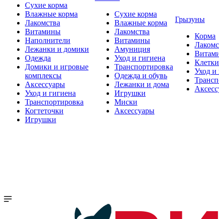
Сухие корма
Влажные корма
Сухие корма
Грызуны
Лакомства
Влажные корма
Витамины
Лакомства
Корма
Наполнители
Витамины
Лакомс
Лежанки и домики
Амуниция
Витам
Одежда
Уход и гигиена
Клетки
Домики и игровые
Транспортировка
Уход и
комплексы
Одежда и обувь
Трансп
Аксессуары
Лежанки и дома
Аксесс
Уход и гигиена
Игрушки
Транспортировка
Миски
Когтеточки
Аксессуары
Игрушки