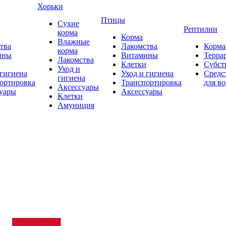
Хорьки
Птицы
Сухие
Рептилии
корма
Корма
Влажные
тва
Лакомства
Корма
корма
ины
Витамины
Терра
Лакомства
Клетки
Субст
Уход и
 гигиена
Уход и гигиена
Средс
гигиена
ортировка
Транспортировка
для в
Аксессуары
уары
Аксессуары
Клетки
Амуниция