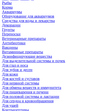
Рыбы
Корма
Аквариумы
Оборудование для аквариумов
Средства для воды и лекарства
Декорации
Грунты
Переноски
Ветеринарные препараты
Антибиотики
Вакцины
Витаминные препараты
Дезинфицирующие вещества
Для выделительной системы и почек
Для глаз и носа
Для зубов и десен
Для кожи
Для костей и суставов
Для нервной системы
Для обмена веществ и иммунитета
Для пищеварения и печени
Для половой системы и лактации
Для сердца и кровообращения
Для ушей
Контрацептивы