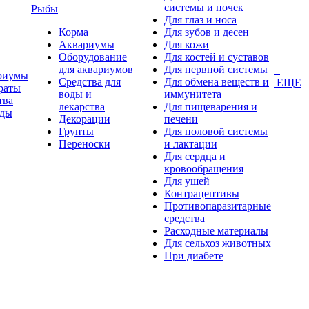
системы и почек
Рыбы
Для глаз и носа
Корма
Для зубов и десен
Аквариумы
Для кожи
Оборудование
Для костей и суставов
для аквариумов
Для нервной системы
+
риумы
Средства для
Для обмена веществ и
ЕЩЕ
раты
воды и
иммунитета
тва
лекарства
Для пищеварения и
оды
Декорации
печени
Грунты
Для половой системы
Переноски
и лактации
Для сердца и
кровообращения
Для ушей
Контрацептивы
Противопаразитарные
средства
Расходные материалы
Для сельхоз животных
При диабете