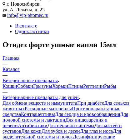
г. Новосибирск,
ул. А. Лежена, д. 25
info@vip-pitomec.ru
Вконтакте
Одноклассники
Отидез форте ушные капли 15мл
Главная
—
Каталог
—
Ветеринарные препараты
Кошки
Собаки
Грызуны
Хорьки
Птицы
Рептилии
Рыбы
—
Ветеринарные препараты для ушей
Для обмена веществ и иммунитета
При диабете
Для сельхоз
животных
Расходные материалы
Противопаразитарные
средства
Контрацептивы
Для сердца и кровообращения
Для
половой системы и лактации
Для пищеварения и
печени
Антибиотики
Для нервной системы
Для костей и
суставов
Для кожи
Для зубов и десен
Для глаз и носа
Для
выделительной системы и почек
Дезинфицирующие