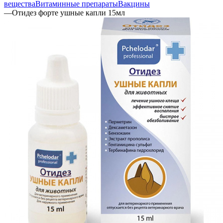
вещества
Витаминные препараты
Вакцины
—
Отидез форте ушные капли 15мл