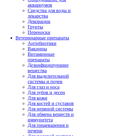
аквариумов
Средства для воды и
лекарства
Декорации
Грунты
Переноски
Ветеринарные препараты
Антибиотики
Вакцины
Витаминные
препараты
Дезинфицирующие
вещества
Для выделительной
системы и почек
Для глаз и носа
Для зубов и десен
Для кожи
Для костей и суставов
Для нервной системы
Для обмена веществ и
иммунитета
Для пищеварения и
печени