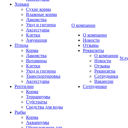
Хорьки
Сухие корма
Влажные корма
Лакомства
Уход и гигиена
О компании
Аксессуары
Клетки
О компании
Амуниция
Новости
Птицы
Отзывы
Корма
Реквизиты
Лакомства
О компании
Усл
Витамины
Новости
Клетки
Отзывы
Уход и гигиена
Реквизиты
Транспортировка
Сотрудники
Аксессуары
Вакансии
Рептилии
Сотрудники
Корма
Террариумы
Субстраты
Средства для воды
Рыбы
Корма
Аквариумы
Оборудование для