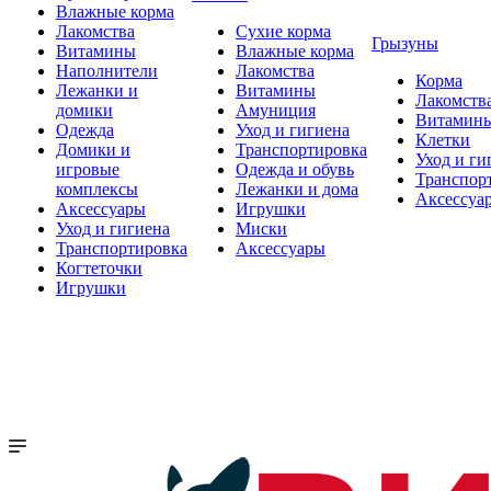
Влажные корма
Лакомства
Сухие корма
Грызуны
Витамины
Влажные корма
Наполнители
Лакомства
Корма
Лежанки и
Витамины
Лакомств
домики
Амуниция
Витамин
Одежда
Уход и гигиена
Клетки
Домики и
Транспортировка
Уход и ги
игровые
Одежда и обувь
Транспор
комплексы
Лежанки и дома
Аксессуа
Аксессуары
Игрушки
Уход и гигиена
Миски
Транспортировка
Аксессуары
Когтеточки
Игрушки