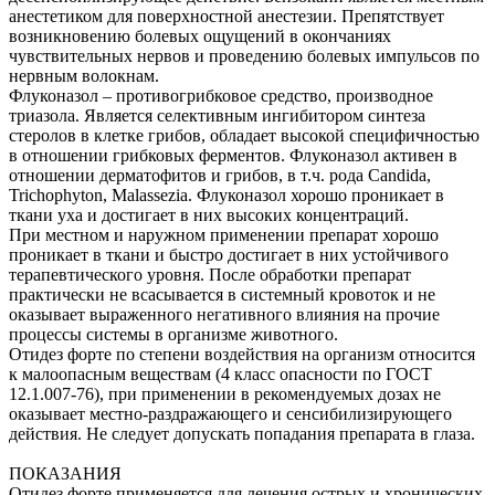
анестетиком для поверхностной анестезии. Препятствует
возникновению болевых ощущений в окончаниях
чувствительных нервов и проведению болевых импульсов по
нервным волокнам.
Флуконазол – противогрибковое средство, производное
триазола. Является селективным ингибитором синтеза
стеролов в клетке грибов, обладает высокой специфичностью
в отношении грибковых ферментов. Флуконазол активен в
отношении дерматофитов и грибов, в т.ч. рода Candida,
Trichophyton, Malassezia. Флуконазол хорошо проникает в
ткани уха и достигает в них высоких концентраций.
При местном и наружном применении препарат хорошо
проникает в ткани и быстро достигает в них устойчивого
терапевтического уровня. После обработки препарат
практически не всасывается в системный кровоток и не
оказывает выраженного негативного влияния на прочие
процессы системы в организме животного.
Отидез форте по степени воздействия на организм относится
к малоопасным веществам (4 класс опасности по ГОСТ
12.1.007-76), при применении в рекомендуемых дозах не
оказывает местно-раздражающего и сенсибилизирующего
действия. Не следует допускать попадания препарата в глаза.
ПОКАЗАНИЯ
Отидез форте применяется для лечения острых и хронических