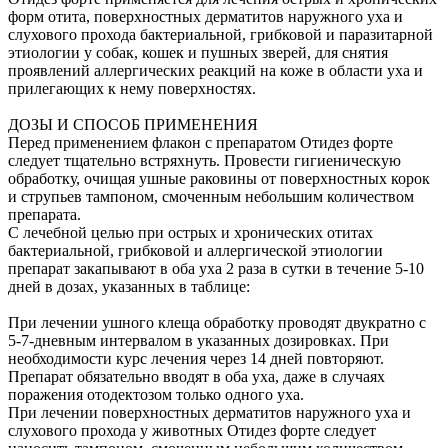
форм отита, поверхностных дерматитов наружного уха и
слухового прохода бактериальной, грибковой и паразитарной
этиологии у собак, кошек и пушных зверей, для снятия
проявлений аллергических реакций на коже в области уха и
прилегающих к нему поверхностях.
ДОЗЫ И СПОСОБ ПРИМЕНЕНИЯ
Перед применением флакон с препаратом Отидез форте
следует тщательно встряхнуть. Провести гигиеническую
обработку, очищая ушные раковины от поверхностных корок
и струпьев тампоном, смоченным небольшим количеством
препарата.
С лечебной целью при острых и хронических отитах
бактериальной, грибковой и аллергической этиологии
препарат закапывают в оба уха 2 раза в сутки в течение 5-10
дней в дозах, указанных в таблице:
При лечении ушного клеща обработку проводят двукратно с
5-7-дневным интервалом в указанных дозировках. При
необходимости курс лечения через 14 дней повторяют.
Препарат обязательно вводят в оба уха, даже в случаях
поражения отодектозом только одного уха.
При лечении поверхностных дерматитов наружного уха и
слухового прохода у животных Отидез форте следует