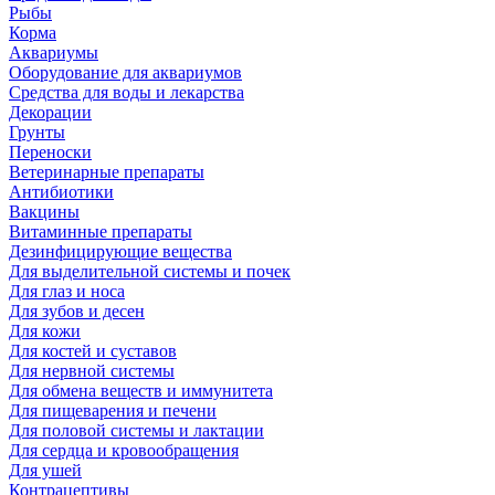
Рыбы
Корма
Аквариумы
Оборудование для аквариумов
Средства для воды и лекарства
Декорации
Грунты
Переноски
Ветеринарные препараты
Антибиотики
Вакцины
Витаминные препараты
Дезинфицирующие вещества
Для выделительной системы и почек
Для глаз и носа
Для зубов и десен
Для кожи
Для костей и суставов
Для нервной системы
Для обмена веществ и иммунитета
Для пищеварения и печени
Для половой системы и лактации
Для сердца и кровообращения
Для ушей
Контрацептивы