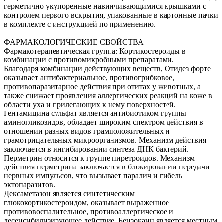
герметично укупоренные навинчивающимися крышками с
контролем первого вскрытия, упакованные в картонные пачки
в комплекте с инструкцией по применению.
ФАРМАКОЛОГИЧЕСКИЕ СВОЙСТВА
Фармакотерапевтическая группа: Кортикостероиды в
комбинации с противомикробными препаратами.
Благодаря комбинации действующих веществ, Отидез форте
оказывает антибактериальное, противогрибковое,
противопаразитарное действия при отитах у животных, а
также снижает проявления аллергических реакций на коже в
области уха и прилегающих к нему поверхностей.
Гентамицина сульфат является антибиотиком группы
аминогликозидов, обладает широким спектром действия в
отношении разных видов грамположительных и
грамотрицательных микроорганизмов. Механизм действия
заключается в ингибировании синтеза ДНК бактерий.
Перметрин относится к группе пиретроидов. Механизм
действия перметрина заключается в блокировании передачи
нервных импульсов, что вызывает паралич и гибель
эктопаразитов.
Дексаметазон является синтетическим
глюкокортикостероидом, оказывает выраженное
противовоспалительное, противоаллергическое и
десенсибилизирующее действие. Бензокаин является местным