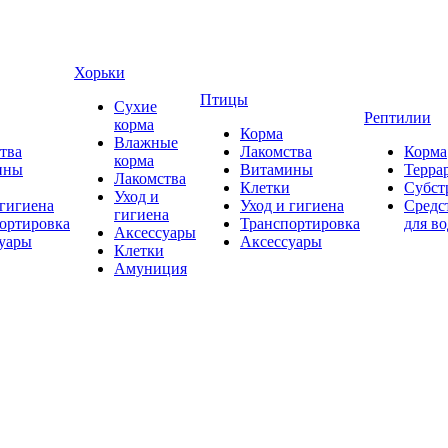
Хорьки
Птицы
Сухие
Рептилии
корма
Корма
Влажные
тва
Лакомства
Корма
корма
ины
Витамины
Терра
Лакомства
Клетки
Субст
Уход и
 гигиена
Уход и гигиена
Средс
гигиена
ортировка
Транспортировка
для в
Аксессуары
уары
Аксессуары
Клетки
Амуниция