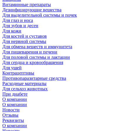
Витаминные препараты
Дезинфицирующие вещества
Для выделительной системы и почек
Для глаз и носа
Для зубов и десен
Для кожи
Для костей и суставов
Для нервной системы
Для обмена веществ и иммунитета
Для пищеварения и печени
Для половой системы и лактации
Для сердца и кровообращения
Для ушей
Контрацептивы
Противопаразитарные средства
Расходные материалы
Для сельхоз животных
При диабете
О компании
О компании
Новости
Отзывы
Реквизиты
О компании
Новости