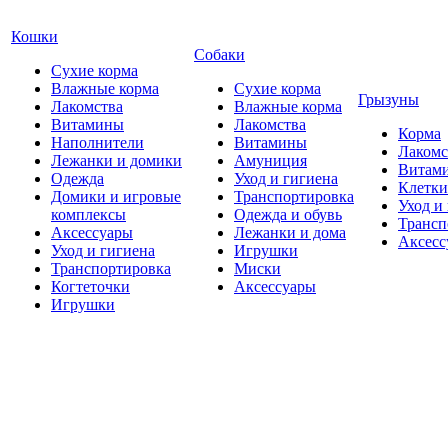
Кошки
Собаки
Сухие корма
Влажные корма
Сухие корма
Грызуны
Лакомства
Влажные корма
Витамины
Лакомства
Корма
Наполнители
Витамины
Лакомс
Лежанки и домики
Амуниция
Витам
Одежда
Уход и гигиена
Клетки
Домики и игровые
Транспортировка
Уход и
комплексы
Одежда и обувь
Трансп
Аксессуары
Лежанки и дома
Аксесс
Уход и гигиена
Игрушки
Транспортировка
Миски
Когтеточки
Аксессуары
Игрушки