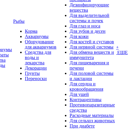
Дезинфицирующие
вещества
Для выделительной
системы и почек
Рыбы
Для глаз и носа
Корма
Для зубов и десен
Аквариумы
Для кожи
Оборудование
Для костей и суставов
для аквариумов
Для нервной системы
+
риумы
Средства для
Для обмена веществ и
ЕЩЕ
раты
воды и
иммунитета
тва
лекарства
Для пищеварения и
оды
Декорации
печени
Грунты
Для половой системы
Переноски
и лактации
Для сердца и
кровообращения
Для ушей
Контрацептивы
Противопаразитарные
средства
Расходные материалы
Для сельхоз животных
При диабете