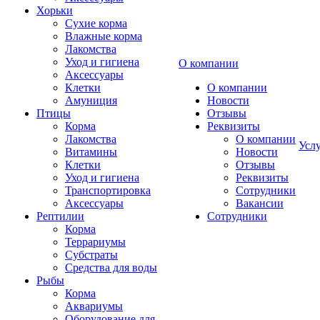
Хорьки
Сухие корма
Влажные корма
Лакомства
Уход и гигиена
О компании
Аксессуары
Клетки
О компании
Амуниция
Новости
Птицы
Отзывы
Корма
Реквизиты
Лакомства
О компании
Усл
Витамины
Новости
Клетки
Отзывы
Уход и гигиена
Реквизиты
Транспортировка
Сотрудники
Аксессуары
Вакансии
Рептилии
Сотрудники
Корма
Террариумы
Субстраты
Средства для воды
Рыбы
Корма
Аквариумы
Оборудование для