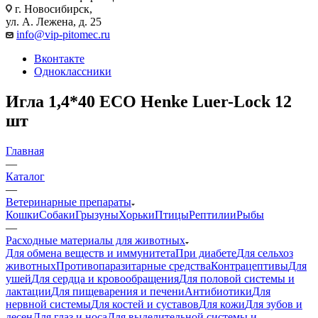
г. Новосибирск,
ул. А. Лежена, д. 25
info@vip-pitomec.ru
Вконтакте
Одноклассники
Игла 1,4*40 ECO Henke Luer-Lock 12
шт
Главная
—
Каталог
—
Ветеринарные препараты
Кошки
Собаки
Грызуны
Хорьки
Птицы
Рептилии
Рыбы
—
Расходные материалы для животных
Для обмена веществ и иммунитета
При диабете
Для сельхоз
животных
Противопаразитарные средства
Контрацептивы
Для
ушей
Для сердца и кровообращения
Для половой системы и
лактации
Для пищеварения и печени
Антибиотики
Для
нервной системы
Для костей и суставов
Для кожи
Для зубов и
десен
Для глаз и носа
Для выделительной системы и