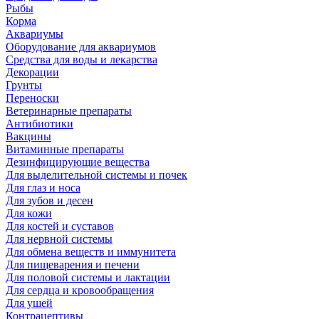
Рыбы
Корма
Аквариумы
Оборудование для аквариумов
Средства для воды и лекарства
Декорации
Грунты
Переноски
Ветеринарные препараты
Антибиотики
Вакцины
Витаминные препараты
Дезинфицирующие вещества
Для выделительной системы и почек
Для глаз и носа
Для зубов и десен
Для кожи
Для костей и суставов
Для нервной системы
Для обмена веществ и иммунитета
Для пищеварения и печени
Для половой системы и лактации
Для сердца и кровообращения
Для ушей
Контрацептивы