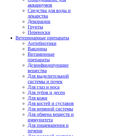
аквариумов
Средства для воды и
лекарства
Декорации
Грунты
Переноски
Ветеринарные препараты
Антибиотики
Вакцины
Витаминные
препараты
Дезинфицирующие
вещества
Для выделительной
системы и почек
Для глаз и носа
Для зубов и десен
Для кожи
Для костей и суставов
Для нервной системы
Для обмена веществ и
иммунитета
Для пищеварения и
печени