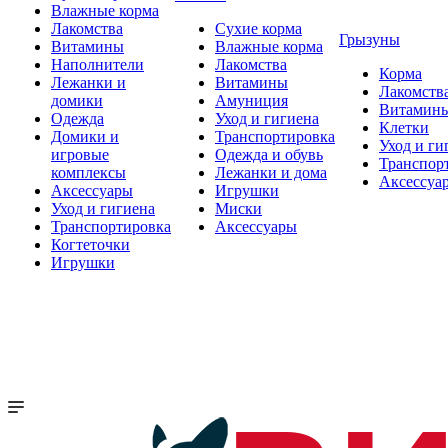
Влажные корма
Лакомства
Сухие корма
Грызуны
Витамины
Влажные корма
Наполнители
Лакомства
Корма
Лежанки и
Витамины
Лакомств
домики
Амуниция
Витамин
Одежда
Уход и гигиена
Клетки
Домики и
Транспортировка
Уход и ги
игровые
Одежда и обувь
Транспор
комплексы
Лежанки и дома
Аксессуа
Аксессуары
Игрушки
Уход и гигиена
Миски
Транспортировка
Аксессуары
Когтеточки
Игрушки