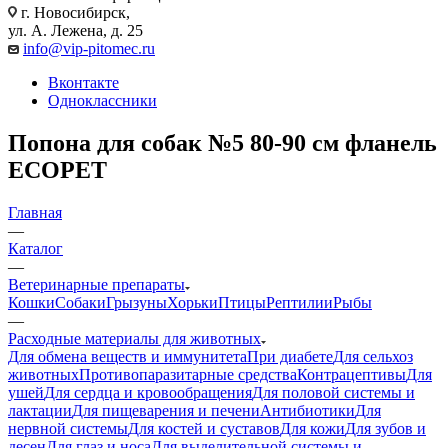
г. Новосибирск,
ул. А. Лежена, д. 25
info@vip-pitomec.ru
Вконтакте
Одноклассники
Попона для собак №5 80-90 см фланель
ECOPET
Главная
—
Каталог
—
Ветеринарные препараты
Кошки
Собаки
Грызуны
Хорьки
Птицы
Рептилии
Рыбы
—
Расходные материалы для животных
Для обмена веществ и иммунитета
При диабете
Для сельхоз
животных
Противопаразитарные средства
Контрацептивы
Для
ушей
Для сердца и кровообращения
Для половой системы и
лактации
Для пищеварения и печени
Антибиотики
Для
нервной системы
Для костей и суставов
Для кожи
Для зубов и
десен
Для глаз и носа
Для выделительной системы и