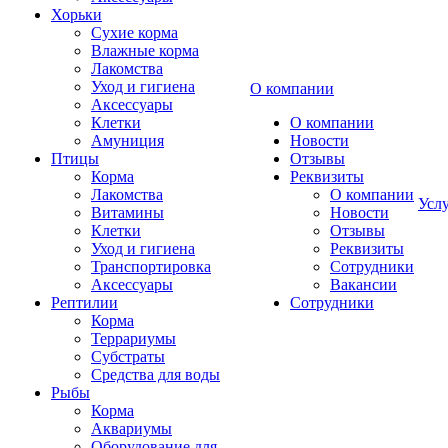
Хорьки
Сухие корма
Влажные корма
Лакомства
Уход и гигиена
О компании
Аксессуары
Клетки
О компании
Амуниция
Новости
Птицы
Отзывы
Корма
Реквизиты
Лакомства
О компании
Усл
Витамины
Новости
Клетки
Отзывы
Уход и гигиена
Реквизиты
Транспортировка
Сотрудники
Аксессуары
Вакансии
Рептилии
Сотрудники
Корма
Террариумы
Субстраты
Средства для воды
Рыбы
Корма
Аквариумы
Оборудование для