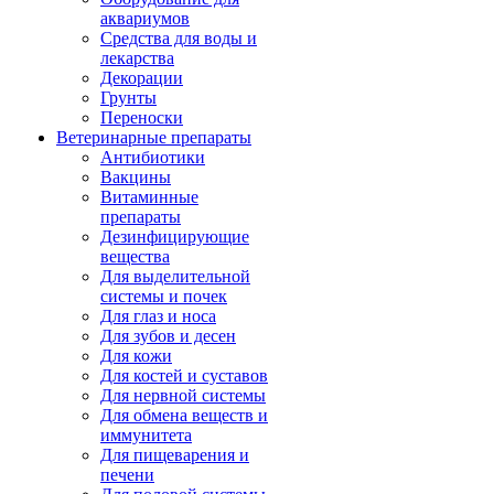
аквариумов
Средства для воды и
лекарства
Декорации
Грунты
Переноски
Ветеринарные препараты
Антибиотики
Вакцины
Витаминные
препараты
Дезинфицирующие
вещества
Для выделительной
системы и почек
Для глаз и носа
Для зубов и десен
Для кожи
Для костей и суставов
Для нервной системы
Для обмена веществ и
иммунитета
Для пищеварения и
печени