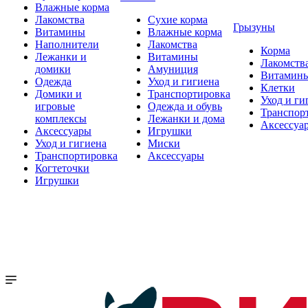
Влажные корма
Лакомства
Сухие корма
Грызуны
Витамины
Влажные корма
Наполнители
Лакомства
Корма
Лежанки и
Витамины
Лакомств
домики
Амуниция
Витамин
Одежда
Уход и гигиена
Клетки
Домики и
Транспортировка
Уход и ги
игровые
Одежда и обувь
Транспор
комплексы
Лежанки и дома
Аксессуа
Аксессуары
Игрушки
Уход и гигиена
Миски
Транспортировка
Аксессуары
Когтеточки
Игрушки