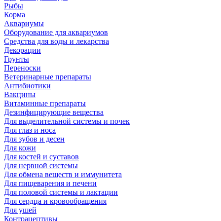
Рыбы
Корма
Аквариумы
Оборудование для аквариумов
Средства для воды и лекарства
Декорации
Грунты
Переноски
Ветеринарные препараты
Антибиотики
Вакцины
Витаминные препараты
Дезинфицирующие вещества
Для выделительной системы и почек
Для глаз и носа
Для зубов и десен
Для кожи
Для костей и суставов
Для нервной системы
Для обмена веществ и иммунитета
Для пищеварения и печени
Для половой системы и лактации
Для сердца и кровообращения
Для ушей
Контрацептивы