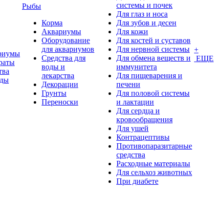
системы и почек
Рыбы
Для глаз и носа
Корма
Для зубов и десен
Аквариумы
Для кожи
Оборудование
Для костей и суставов
для аквариумов
Для нервной системы
+
риумы
Средства для
Для обмена веществ и
ЕЩЕ
раты
воды и
иммунитета
тва
лекарства
Для пищеварения и
оды
Декорации
печени
Грунты
Для половой системы
Переноски
и лактации
Для сердца и
кровообращения
Для ушей
Контрацептивы
Противопаразитарные
средства
Расходные материалы
Для сельхоз животных
При диабете