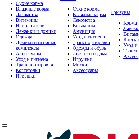
Сухие корма
Влажные корма
Сухие корма
Грызуны
Лакомства
Влажные корма
Витамины
Лакомства
Корма
Наполнители
Витамины
Лакомс
Лежанки и домики
Амуниция
Витам
Одежда
Уход и гигиена
Клетки
Домики и игровые
Транспортировка
Уход и
комплексы
Одежда и обувь
Трансп
Аксессуары
Лежанки и дома
Аксесс
Уход и гигиена
Игрушки
Транспортировка
Миски
Когтеточки
Аксессуары
Игрушки