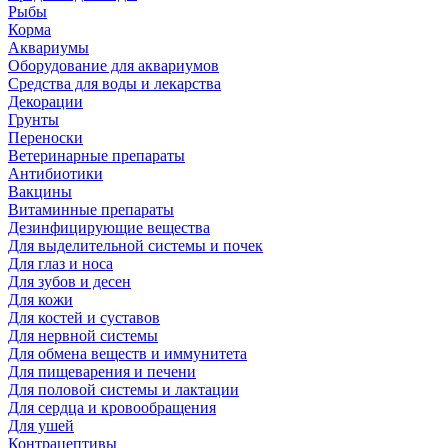
Рыбы
Корма
Аквариумы
Оборудование для аквариумов
Средства для воды и лекарства
Декорации
Грунты
Переноски
Ветеринарные препараты
Антибиотики
Вакцины
Витаминные препараты
Дезинфицирующие вещества
Для выделительной системы и почек
Для глаз и носа
Для зубов и десен
Для кожи
Для костей и суставов
Для нервной системы
Для обмена веществ и иммунитета
Для пищеварения и печени
Для половой системы и лактации
Для сердца и кровообращения
Для ушей
Контрацептивы