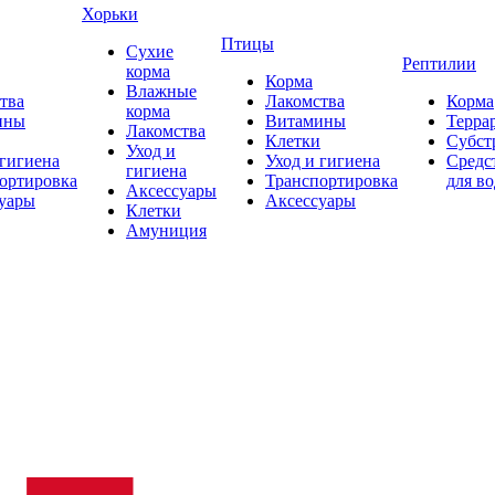
Хорьки
Птицы
Сухие
Рептилии
корма
Корма
Влажные
тва
Лакомства
Корма
корма
ины
Витамины
Терра
Лакомства
Клетки
Субст
Уход и
 гигиена
Уход и гигиена
Средс
гигиена
ортировка
Транспортировка
для в
Аксессуары
уары
Аксессуары
Клетки
Амуниция