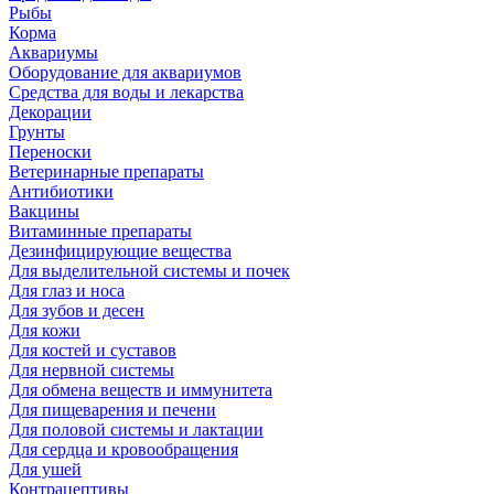
Рыбы
Корма
Аквариумы
Оборудование для аквариумов
Средства для воды и лекарства
Декорации
Грунты
Переноски
Ветеринарные препараты
Антибиотики
Вакцины
Витаминные препараты
Дезинфицирующие вещества
Для выделительной системы и почек
Для глаз и носа
Для зубов и десен
Для кожи
Для костей и суставов
Для нервной системы
Для обмена веществ и иммунитета
Для пищеварения и печени
Для половой системы и лактации
Для сердца и кровообращения
Для ушей
Контрацептивы