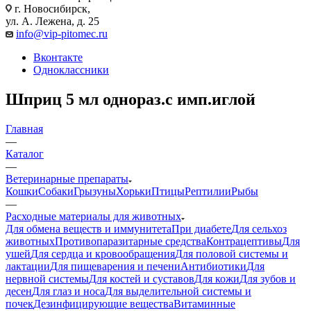
г. Новосибирск,
ул. А. Лежена, д. 25
info@vip-pitomec.ru
Вконтакте
Одноклассники
Шприц 5 мл однораз.с имп.иглой
Главная
—
Каталог
—
Ветеринарные препараты
Кошки
Собаки
Грызуны
Хорьки
Птицы
Рептилии
Рыбы
—
Расходные материалы для животных
Для обмена веществ и иммунитета
При диабете
Для сельхоз
животных
Противопаразитарные средства
Контрацептивы
Для
ушей
Для сердца и кровообращения
Для половой системы и
лактации
Для пищеварения и печени
Антибиотики
Для
нервной системы
Для костей и суставов
Для кожи
Для зубов и
десен
Для глаз и носа
Для выделительной системы и
почек
Дезинфицирующие вещества
Витаминные