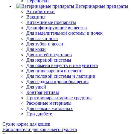
Переноски
Ветеринарные препараты
Антибиотики
Вакцины
Витаминные препараты
Дезинфицирующие вещества
Для выделительной системы и почек
Для глаз и носа
Для зубов и десен
Для кожи
Для костей и суставов
Для нервной системы
Для обмена веществ и иммунитета
Для пищеварения и печени
Для половой системы и лактации
Для сердца и кровообращения
Для ушей
Контрацептивы
Противопаразитарные средства
Расходные материалы
Для сельхоз животных
При диабете
Сухие корма для кошек
Наполнители для кошачьего туалета