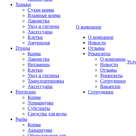
Хорьки
Сухие корма
Влажные корма
Лакомства
Уход и гигиена
О компании
Аксессуары
Клетки
О компании
Амуниция
Новости
Птицы
Отзывы
Корма
Реквизиты
Лакомства
О компании
Усл
Витамины
Новости
Клетки
Отзывы
Уход и гигиена
Реквизиты
Транспортировка
Сотрудники
Аксессуары
Вакансии
Рептилии
Сотрудники
Корма
Террариумы
Субстраты
Средства для воды
Рыбы
Корма
Аквариумы
Оборудование для