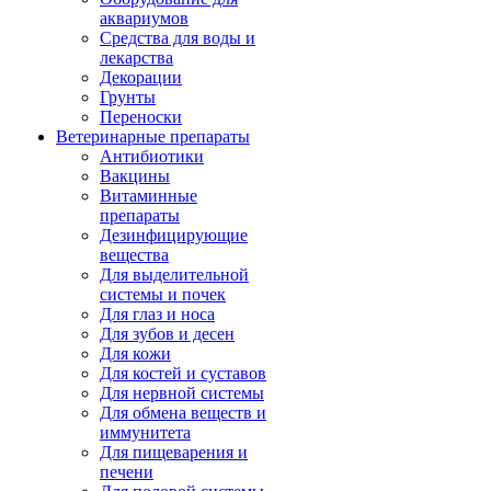
аквариумов
Средства для воды и
лекарства
Декорации
Грунты
Переноски
Ветеринарные препараты
Антибиотики
Вакцины
Витаминные
препараты
Дезинфицирующие
вещества
Для выделительной
системы и почек
Для глаз и носа
Для зубов и десен
Для кожи
Для костей и суставов
Для нервной системы
Для обмена веществ и
иммунитета
Для пищеварения и
печени