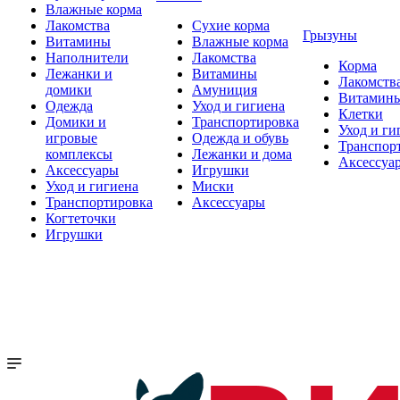
Влажные корма
Лакомства
Сухие корма
Грызуны
Витамины
Влажные корма
Наполнители
Лакомства
Корма
Лежанки и
Витамины
Лакомств
домики
Амуниция
Витамин
Одежда
Уход и гигиена
Клетки
Домики и
Транспортировка
Уход и ги
игровые
Одежда и обувь
Транспор
комплексы
Лежанки и дома
Аксессуа
Аксессуары
Игрушки
Уход и гигиена
Миски
Транспортировка
Аксессуары
Когтеточки
Игрушки