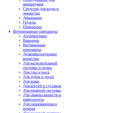
аквариумов
Средства для воды и
лекарства
Декорации
Грунты
Переноски
Ветеринарные препараты
Антибиотики
Вакцины
Витаминные
препараты
Дезинфицирующие
вещества
Для выделительной
системы и почек
Для глаз и носа
Для зубов и десен
Для кожи
Для костей и суставов
Для нервной системы
Для обмена веществ и
иммунитета
Для пищеварения и
печени