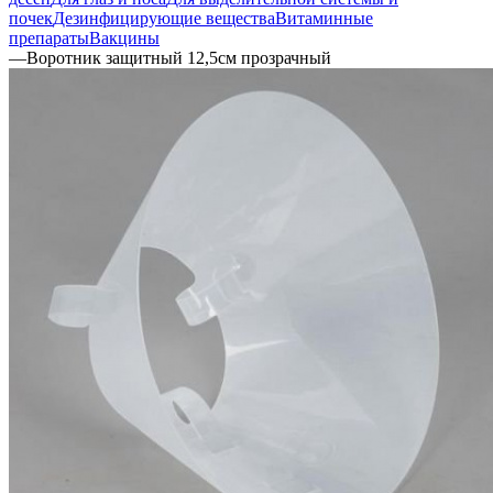
почек
Дезинфицирующие вещества
Витаминные
препараты
Вакцины
—
Воротник защитный 12,5см прозрачный