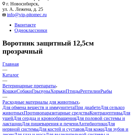
г. Новосибирск,
ул. А. Лежена, д. 25
info@vip-pitomec.ru
Вконтакте
Одноклассники
Воротник защитный 12,5см
прозрачный
Главная
—
Каталог
—
Ветеринарные препараты
Кошки
Собаки
Грызуны
Хорьки
Птицы
Рептилии
Рыбы
—
Расходные материалы для животных
Для обмена веществ и иммунитета
При диабете
Для сельхоз
животных
Противопаразитарные средства
Контрацептивы
Для
ушей
Для сердца и кровообращения
Для половой системы и
лактации
Для пищеварения и печени
Антибиотики
Для
нервной системы
Для костей и суставов
Для кожи
Для зубов и
десен
Для глаз и носа
Для выделительной системы и