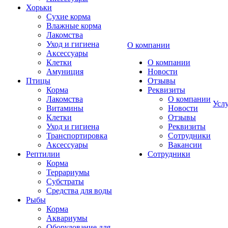
Хорьки
Сухие корма
Влажные корма
Лакомства
Уход и гигиена
О компании
Аксессуары
Клетки
О компании
Амуниция
Новости
Птицы
Отзывы
Корма
Реквизиты
Лакомства
О компании
Усл
Витамины
Новости
Клетки
Отзывы
Уход и гигиена
Реквизиты
Транспортировка
Сотрудники
Аксессуары
Вакансии
Рептилии
Сотрудники
Корма
Террариумы
Субстраты
Средства для воды
Рыбы
Корма
Аквариумы
Оборудование для