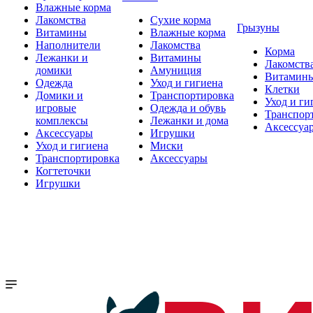
Влажные корма
Лакомства
Сухие корма
Грызуны
Витамины
Влажные корма
Наполнители
Лакомства
Корма
Лежанки и
Витамины
Лакомств
домики
Амуниция
Витамин
Одежда
Уход и гигиена
Клетки
Домики и
Транспортировка
Уход и ги
игровые
Одежда и обувь
Транспор
комплексы
Лежанки и дома
Аксессуа
Аксессуары
Игрушки
Уход и гигиена
Миски
Транспортировка
Аксессуары
Когтеточки
Игрушки