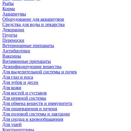
Рыбы
Корма
Аквариумы
Оборудование для аквариумов
Средства для воды и лекарства
Декорации
Грунты
Переноски
Ветеринарные препараты
Антибиотики
Вакцины
Витаминные препараты
Дезинфицирующие вещества
Для выделительной системы и почек
Для глаз и носа
Для зубов и десен
Для кожи
Для костей и суставов
Для нервной системы
Для обмена веществ и иммунитета
Для пищеварения и печени
Для половой системы и лактации
Для сердца и кровообращения
Для ушей
Контрацептивы