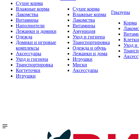
Сухие корма
Влажные корма
Сухие корма
Грызуны
Лакомства
Влажные корма
Витамины
Лакомства
Корма
Наполнители
Витамины
Лакомс
Лежанки и домики
Амуниция
Витам
Одежда
Уход и гигиена
Клетки
Домики и игровые
Транспортировка
Уход и
комплексы
Одежда и обувь
Трансп
Аксессуары
Лежанки и дома
Аксесс
Уход и гигиена
Игрушки
Транспортировка
Миски
Когтеточки
Аксессуары
Игрушки