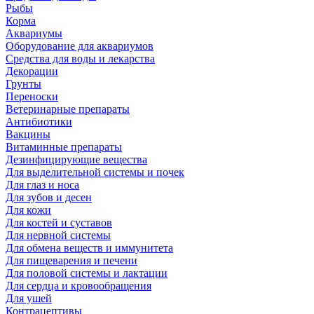
Рыбы
Корма
Аквариумы
Оборудование для аквариумов
Средства для воды и лекарства
Декорации
Грунты
Переноски
Ветеринарные препараты
Антибиотики
Вакцины
Витаминные препараты
Дезинфицирующие вещества
Для выделительной системы и почек
Для глаз и носа
Для зубов и десен
Для кожи
Для костей и суставов
Для нервной системы
Для обмена веществ и иммунитета
Для пищеварения и печени
Для половой системы и лактации
Для сердца и кровообращения
Для ушей
Контрацептивы