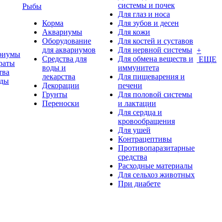
системы и почек
Рыбы
Для глаз и носа
Корма
Для зубов и десен
Аквариумы
Для кожи
Оборудование
Для костей и суставов
для аквариумов
Для нервной системы
+
риумы
Средства для
Для обмена веществ и
ЕЩЕ
раты
воды и
иммунитета
тва
лекарства
Для пищеварения и
оды
Декорации
печени
Грунты
Для половой системы
Переноски
и лактации
Для сердца и
кровообращения
Для ушей
Контрацептивы
Противопаразитарные
средства
Расходные материалы
Для сельхоз животных
При диабете