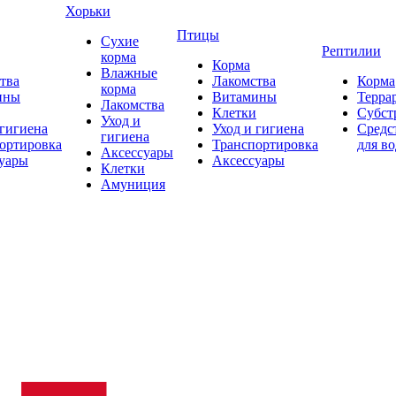
Хорьки
Птицы
Сухие
Рептилии
корма
Корма
Влажные
тва
Лакомства
Корма
корма
ины
Витамины
Терра
Лакомства
Клетки
Субст
Уход и
 гигиена
Уход и гигиена
Средс
гигиена
ортировка
Транспортировка
для в
Аксессуары
уары
Аксессуары
Клетки
Амуниция