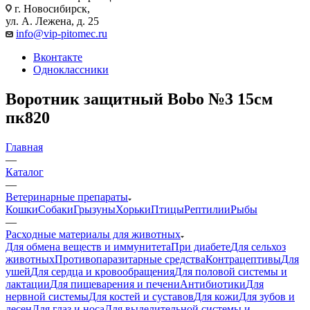
г. Новосибирск,
ул. А. Лежена, д. 25
info@vip-pitomec.ru
Вконтакте
Одноклассники
Воротник защитный Bobo №3 15см
пк820
Главная
—
Каталог
—
Ветеринарные препараты
Кошки
Собаки
Грызуны
Хорьки
Птицы
Рептилии
Рыбы
—
Расходные материалы для животных
Для обмена веществ и иммунитета
При диабете
Для сельхоз
животных
Противопаразитарные средства
Контрацептивы
Для
ушей
Для сердца и кровообращения
Для половой системы и
лактации
Для пищеварения и печени
Антибиотики
Для
нервной системы
Для костей и суставов
Для кожи
Для зубов и
десен
Для глаз и носа
Для выделительной системы и