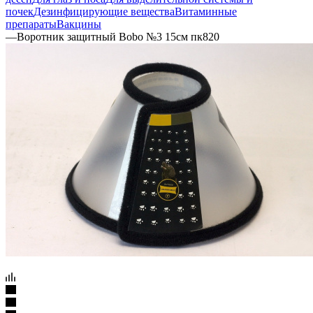
почек
Дезинфицирующие вещества
Витаминные
препараты
Вакцины
—
Воротник защитный Bobo №3 15см пк820