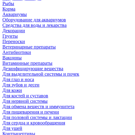
Рыбы
Корма
Аквариумы
Оборудование для аквариумов
Средства для воды и лекарства
Декорации
Грунты
Переноски
Ветеринарные препараты
Антибиотики
Вакцины
Витаминные препараты
Дезинфицирующие вещества
Для выделительной системы и почек
Для глаз и носа
Для зубов и десен
Для кожи
Для костей и суставов
Для нервной системы
Для обмена веществ и иммунитета
Для пищеварения и печени
Для половой системы и лактации
Для сердца и кровообращения
Для ушей
Контрацептивы