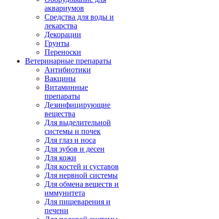
аквариумов
Средства для воды и
лекарства
Декорации
Грунты
Переноски
Ветеринарные препараты
Антибиотики
Вакцины
Витаминные
препараты
Дезинфицирующие
вещества
Для выделительной
системы и почек
Для глаз и носа
Для зубов и десен
Для кожи
Для костей и суставов
Для нервной системы
Для обмена веществ и
иммунитета
Для пищеварения и
печени