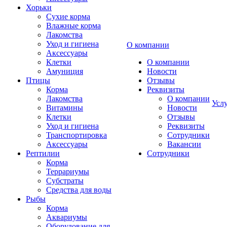
Хорьки
Сухие корма
Влажные корма
Лакомства
Уход и гигиена
О компании
Аксессуары
Клетки
О компании
Амуниция
Новости
Птицы
Отзывы
Корма
Реквизиты
Лакомства
О компании
Усл
Витамины
Новости
Клетки
Отзывы
Уход и гигиена
Реквизиты
Транспортировка
Сотрудники
Аксессуары
Вакансии
Рептилии
Сотрудники
Корма
Террариумы
Субстраты
Средства для воды
Рыбы
Корма
Аквариумы
Оборудование для