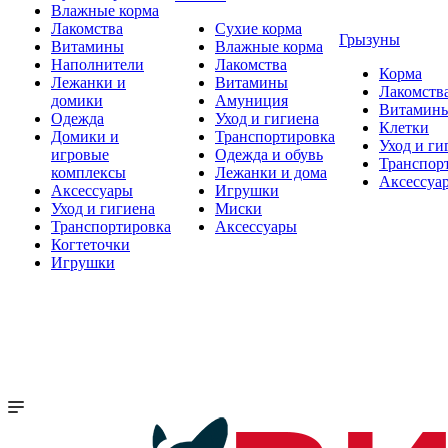
Влажные корма
Лакомства
Сухие корма
Грызуны
Витамины
Влажные корма
Наполнители
Лакомства
Корма
Лежанки и
Витамины
Лакомств
домики
Амуниция
Витамин
Одежда
Уход и гигиена
Клетки
Домики и
Транспортировка
Уход и ги
игровые
Одежда и обувь
Транспор
комплексы
Лежанки и дома
Аксессуа
Аксессуары
Игрушки
Уход и гигиена
Миски
Транспортировка
Аксессуары
Когтеточки
Игрушки