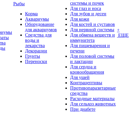
системы и почек
Рыбы
Для глаз и носа
Корма
Для зубов и десен
Аквариумы
Для кожи
Оборудование
Для костей и суставов
для аквариумов
Для нервной системы
+
риумы
Средства для
Для обмена веществ и
ЕЩЕ
раты
воды и
иммунитета
тва
лекарства
Для пищеварения и
оды
Декорации
печени
Грунты
Для половой системы
Переноски
и лактации
Для сердца и
кровообращения
Для ушей
Контрацептивы
Противопаразитарные
средства
Расходные материалы
Для сельхоз животных
При диабете