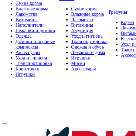
Сухие корма
Влажные корма
Сухие корма
Грызуны
Лакомства
Влажные корма
Витамины
Лакомства
Корма
Наполнители
Витамины
Лакомс
Лежанки и домики
Амуниция
Витам
Одежда
Уход и гигиена
Клетки
Домики и игровые
Транспортировка
Уход и
комплексы
Одежда и обувь
Трансп
Аксессуары
Лежанки и дома
Аксесс
Уход и гигиена
Игрушки
Транспортировка
Миски
Когтеточки
Аксессуары
Игрушки