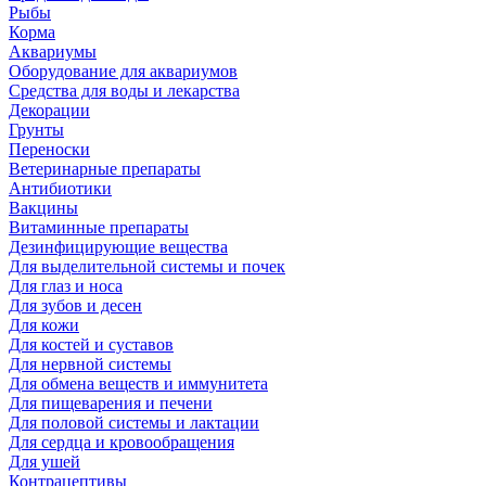
Рыбы
Корма
Аквариумы
Оборудование для аквариумов
Средства для воды и лекарства
Декорации
Грунты
Переноски
Ветеринарные препараты
Антибиотики
Вакцины
Витаминные препараты
Дезинфицирующие вещества
Для выделительной системы и почек
Для глаз и носа
Для зубов и десен
Для кожи
Для костей и суставов
Для нервной системы
Для обмена веществ и иммунитета
Для пищеварения и печени
Для половой системы и лактации
Для сердца и кровообращения
Для ушей
Контрацептивы