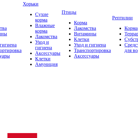
Хорьки
Птицы
Сухие
Рептилии
корма
Корма
Влажные
тва
Лакомства
Корма
корма
ины
Витамины
Терра
Лакомства
Клетки
Субст
Уход и
 гигиена
Уход и гигиена
Средс
гигиена
ортировка
Транспортировка
для в
Аксессуары
уары
Аксессуары
Клетки
Амуниция