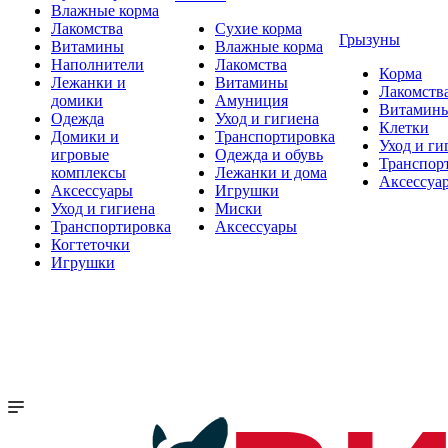
Влажные корма
Лакомства
Сухие корма
Грызуны
Витамины
Влажные корма
Наполнители
Лакомства
Корма
Лежанки и
Витамины
Лакомств
домики
Амуниция
Витамин
Одежда
Уход и гигиена
Клетки
Домики и
Транспортировка
Уход и ги
игровые
Одежда и обувь
Транспор
комплексы
Лежанки и дома
Аксессуа
Аксессуары
Игрушки
Уход и гигиена
Миски
Транспортировка
Аксессуары
Когтеточки
Игрушки