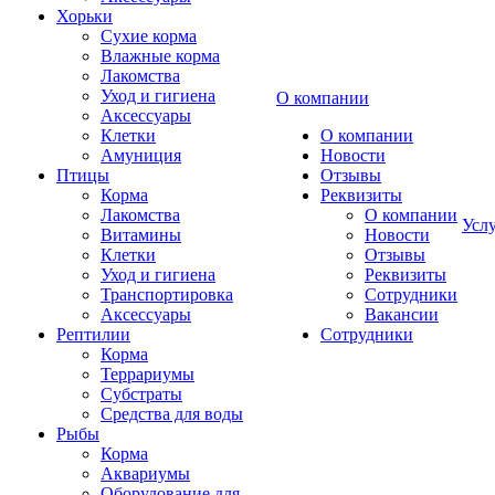
Хорьки
Сухие корма
Влажные корма
Лакомства
Уход и гигиена
О компании
Аксессуары
Клетки
О компании
Амуниция
Новости
Птицы
Отзывы
Корма
Реквизиты
Лакомства
О компании
Усл
Витамины
Новости
Клетки
Отзывы
Уход и гигиена
Реквизиты
Транспортировка
Сотрудники
Аксессуары
Вакансии
Рептилии
Сотрудники
Корма
Террариумы
Субстраты
Средства для воды
Рыбы
Корма
Аквариумы
Оборудование для