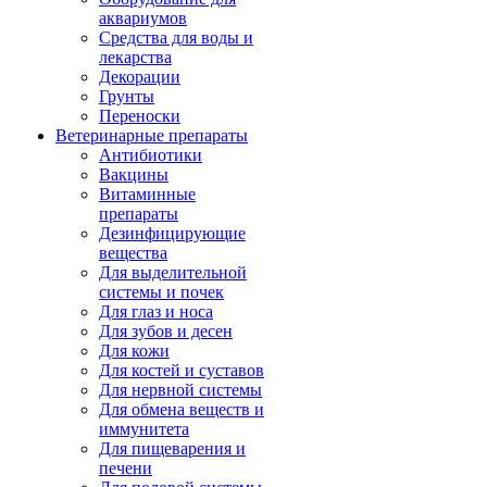
аквариумов
Средства для воды и
лекарства
Декорации
Грунты
Переноски
Ветеринарные препараты
Антибиотики
Вакцины
Витаминные
препараты
Дезинфицирующие
вещества
Для выделительной
системы и почек
Для глаз и носа
Для зубов и десен
Для кожи
Для костей и суставов
Для нервной системы
Для обмена веществ и
иммунитета
Для пищеварения и
печени