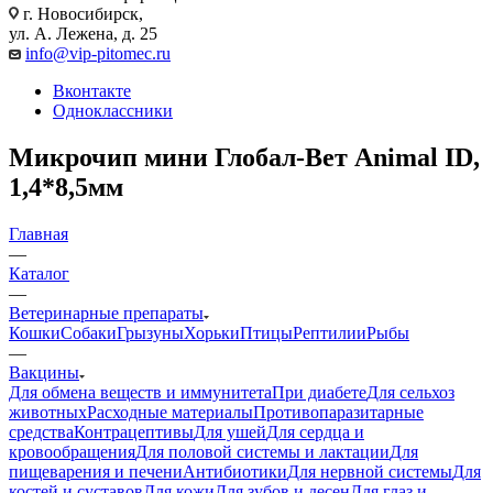
г. Новосибирск,
ул. А. Лежена, д. 25
info@vip-pitomec.ru
Вконтакте
Одноклассники
Микрочип мини Глобал-Вет Animal ID,
1,4*8,5мм
Главная
—
Каталог
—
Ветеринарные препараты
Кошки
Собаки
Грызуны
Хорьки
Птицы
Рептилии
Рыбы
—
Вакцины
Для обмена веществ и иммунитета
При диабете
Для сельхоз
животных
Расходные материалы
Противопаразитарные
средства
Контрацептивы
Для ушей
Для сердца и
кровообращения
Для половой системы и лактации
Для
пищеварения и печени
Антибиотики
Для нервной системы
Для
костей и суставов
Для кожи
Для зубов и десен
Для глаз и