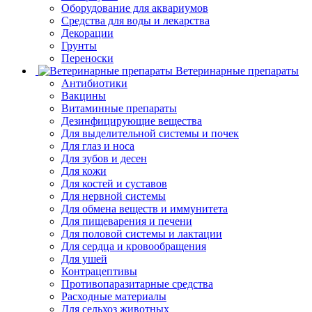
Оборудование для аквариумов
Средства для воды и лекарства
Декорации
Грунты
Переноски
Ветеринарные препараты
Антибиотики
Вакцины
Витаминные препараты
Дезинфицирующие вещества
Для выделительной системы и почек
Для глаз и носа
Для зубов и десен
Для кожи
Для костей и суставов
Для нервной системы
Для обмена веществ и иммунитета
Для пищеварения и печени
Для половой системы и лактации
Для сердца и кровообращения
Для ушей
Контрацептивы
Противопаразитарные средства
Расходные материалы
Для сельхоз животных