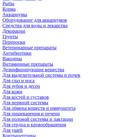
Рыбы
Корма
Аквариумы
Оборудование для аквариумов
Средства для воды и лекарства
Декорации
Грунты
Переноски
Ветеринарные препараты
Антибиотики
Вакцины
Витаминные препараты
Дезинфицирующие вещества
Для выделительной системы и почек
Для глаз и носа
Для зубов и десен
Для кожи
Для костей и суставов
Для нервной системы
Для обмена веществ и иммунитета
Для пищеварения и печени
Для половой системы и лактации
Для сердца и кровообращения
Для ушей
Контрацептивы