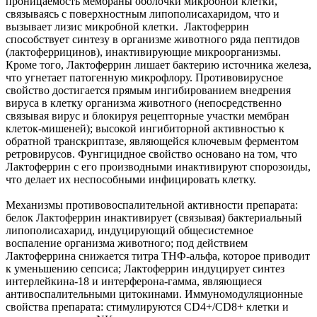
проницаемость мембраны оболочки микробной клетки,
связываясь с поверхностным липополисахаридом, что и
вызывает лизис микробной клетки. Лактоферрин
способствует синтезу в организме животного ряда пептидов
(лактоферрицинов), инактивирующие микроорганизмы.
Кроме того, Лактоферрин лишает бактерию источника железа,
что угнетает патогенную микрофлору. Противовирусное
свойство достигается прямым ингибированием внедрения
вируса в клетку организма животного (непосредственно
связывая вирус и блокируя рецепторные участки мембран
клеток-мишеней); высокой ингибиторной активностью к
обратной транскриптазе, являющейся ключевым ферментом
ретровирусов. Фунгицидное свойство основано на том, что
Лактоферрин с его производными инактивируют спорозоиды,
что делает их неспособными инфицировать клетку.
Механизмы противовоспалительной активности препарата:
белок Лактоферрин инактивирует (связывая) бактериальный
липополисахарид, индуцирующий общесистемное
воспаление организма животного; под действием
Лактоферрина снижается титра ТНФ-альфа, которое приводит
к уменьшению сепсиса; Лактоферрин индуцирует синтез
интерлейкина-18 и интерферона-гамма, являющиеся
антивоспалительными цитокинами. Иммуномодуляционные
свойства препарата: стимулируются CD4+/CD8+ клетки и