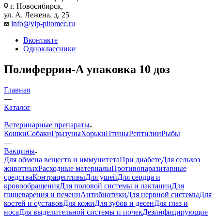
г. Новосибирск,
ул. А. Лежена, д. 25
info@vip-pitomec.ru
Вконтакте
Одноклассники
Полиферрин-А упаковка 10 доз
Главная
—
Каталог
—
Ветеринарные препараты
Кошки
Собаки
Грызуны
Хорьки
Птицы
Рептилии
Рыбы
—
Вакцины
Для обмена веществ и иммунитета
При диабете
Для сельхоз
животных
Расходные материалы
Противопаразитарные
средства
Контрацептивы
Для ушей
Для сердца и
кровообращения
Для половой системы и лактации
Для
пищеварения и печени
Антибиотики
Для нервной системы
Для
костей и суставов
Для кожи
Для зубов и десен
Для глаз и
носа
Для выделительной системы и почек
Дезинфицирующие