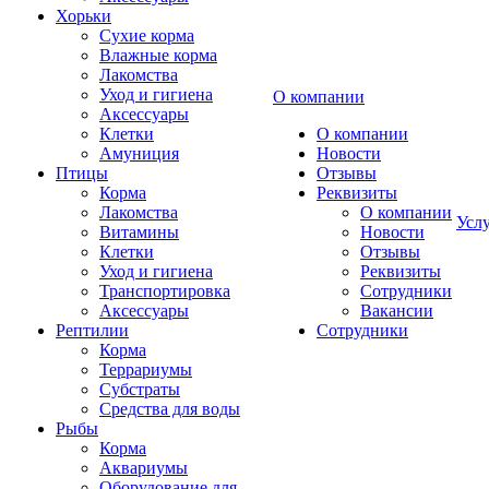
Хорьки
Сухие корма
Влажные корма
Лакомства
Уход и гигиена
О компании
Аксессуары
Клетки
О компании
Амуниция
Новости
Птицы
Отзывы
Корма
Реквизиты
Лакомства
О компании
Усл
Витамины
Новости
Клетки
Отзывы
Уход и гигиена
Реквизиты
Транспортировка
Сотрудники
Аксессуары
Вакансии
Рептилии
Сотрудники
Корма
Террариумы
Субстраты
Средства для воды
Рыбы
Корма
Аквариумы
Оборудование для