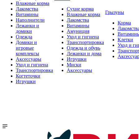
Влажные корма
Лакомства
Сухие корма
Грызуны
Витамины
Влажные корма
Наполнители
Лакомства
Корма
Лежанки и
Витамины
Лакомств
домики
Амуниция
Витамин
Одежда
Уход и гигиена
Клетки
Домики и
Транспортировка
Уход и ги
игровые
Одежда и обувь
Транспор
комплексы
Лежанки и дома
Аксессуа
Аксессуары
Игрушки
Уход и гигиена
Миски
Транспортировка
Аксессуары
Когтеточки
Игрушки