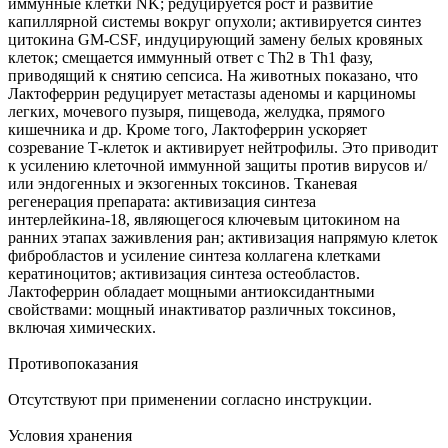
иммунные клетки NK; редуцируется рост и развитие
капиллярной системы вокруг опухоли; активируется синтез
цитокина GM-CSF, индуцирующий замену белых кровяных
клеток; смещается иммунный ответ с Th2 в Th1 фазу,
приводящий к снятию сепсиса. На животных показано, что
Лактоферрин редуцирует метастазы аденомы и карциномы
легких, мочевого пузыря, пищевода, желудка, прямого
кишечника и др. Кроме того, Лактоферрин ускоряет
созревание Т-клеток и активирует нейтрофилы. Это приводит
к усилению клеточной иммунной защиты против вирусов и/
или эндогенных и экзогенных токсинов. Тканевая
регенерация препарата: активизация синтеза
интерлейкина-18, являющегося ключевым цитокином на
ранних этапах заживления ран; активизация напрямую клеток
фибробластов и усиление синтеза коллагена клетками
кератиноцитов; активизация синтеза остеобластов.
Лактоферрин обладает мощными антиоксидантными
свойствами: мощный инактиватор различных токсинов,
включая химических.
Противопоказания
Отсутствуют при применении согласно инструкции.
Условия хранения