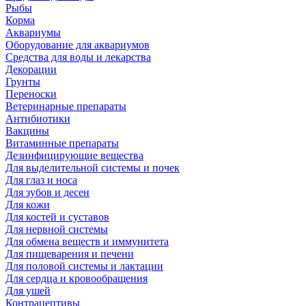
Рыбы
Корма
Аквариумы
Оборудование для аквариумов
Средства для воды и лекарства
Декорации
Грунты
Переноски
Ветеринарные препараты
Антибиотики
Вакцины
Витаминные препараты
Дезинфицирующие вещества
Для выделительной системы и почек
Для глаз и носа
Для зубов и десен
Для кожи
Для костей и суставов
Для нервной системы
Для обмена веществ и иммунитета
Для пищеварения и печени
Для половой системы и лактации
Для сердца и кровообращения
Для ушей
Контрацептивы