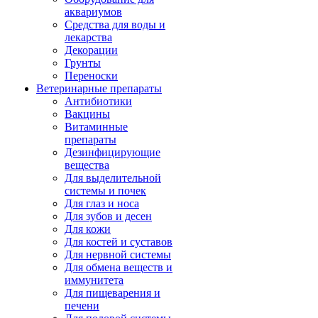
аквариумов
Средства для воды и
лекарства
Декорации
Грунты
Переноски
Ветеринарные препараты
Антибиотики
Вакцины
Витаминные
препараты
Дезинфицирующие
вещества
Для выделительной
системы и почек
Для глаз и носа
Для зубов и десен
Для кожи
Для костей и суставов
Для нервной системы
Для обмена веществ и
иммунитета
Для пищеварения и
печени