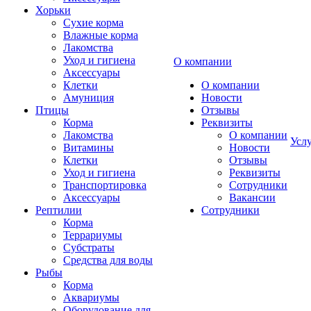
Хорьки
Сухие корма
Влажные корма
Лакомства
Уход и гигиена
О компании
Аксессуары
Клетки
О компании
Амуниция
Новости
Птицы
Отзывы
Корма
Реквизиты
Лакомства
О компании
Усл
Витамины
Новости
Клетки
Отзывы
Уход и гигиена
Реквизиты
Транспортировка
Сотрудники
Аксессуары
Вакансии
Рептилии
Сотрудники
Корма
Террариумы
Субстраты
Средства для воды
Рыбы
Корма
Аквариумы
Оборудование для