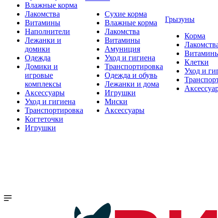
Влажные корма
Лакомства
Сухие корма
Грызуны
Витамины
Влажные корма
Наполнители
Лакомства
Корма
Лежанки и
Витамины
Лакомств
домики
Амуниция
Витамин
Одежда
Уход и гигиена
Клетки
Домики и
Транспортировка
Уход и ги
игровые
Одежда и обувь
Транспор
комплексы
Лежанки и дома
Аксессуа
Аксессуары
Игрушки
Уход и гигиена
Миски
Транспортировка
Аксессуары
Когтеточки
Игрушки