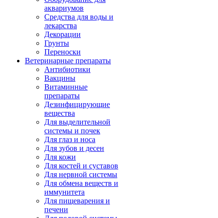
аквариумов
Средства для воды и
лекарства
Декорации
Грунты
Переноски
Ветеринарные препараты
Антибиотики
Вакцины
Витаминные
препараты
Дезинфицирующие
вещества
Для выделительной
системы и почек
Для глаз и носа
Для зубов и десен
Для кожи
Для костей и суставов
Для нервной системы
Для обмена веществ и
иммунитета
Для пищеварения и
печени