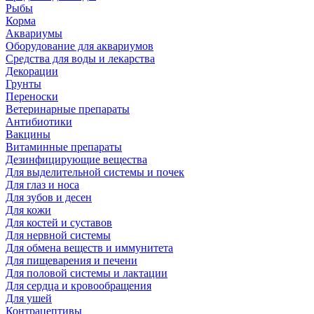
Рыбы
Корма
Аквариумы
Оборудование для аквариумов
Средства для воды и лекарства
Декорации
Грунты
Переноски
Ветеринарные препараты
Антибиотики
Вакцины
Витаминные препараты
Дезинфицирующие вещества
Для выделительной системы и почек
Для глаз и носа
Для зубов и десен
Для кожи
Для костей и суставов
Для нервной системы
Для обмена веществ и иммунитета
Для пищеварения и печени
Для половой системы и лактации
Для сердца и кровообращения
Для ушей
Контрацептивы