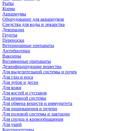
Рыбы
Корма
Аквариумы
Оборудование для аквариумов
Средства для воды и лекарства
Декорации
Грунты
Переноски
Ветеринарные препараты
Антибиотики
Вакцины
Витаминные препараты
Дезинфицирующие вещества
Для выделительной системы и почек
Для глаз и носа
Для зубов и десен
Для кожи
Для костей и суставов
Для нервной системы
Для обмена веществ и иммунитета
Для пищеварения и печени
Для половой системы и лактации
Для сердца и кровообращения
Для ушей
Контрацептивы