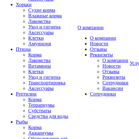
Хорьки
Сухие корма
Влажные корма
Лакомства
Уход и гигиена
О компании
Аксессуары
Клетки
О компании
Амуниция
Новости
Птицы
Отзывы
Корма
Реквизиты
Лакомства
О компании
Усл
Витамины
Новости
Клетки
Отзывы
Уход и гигиена
Реквизиты
Транспортировка
Сотрудники
Аксессуары
Вакансии
Рептилии
Сотрудники
Корма
Террариумы
Субстраты
Средства для воды
Рыбы
Корма
Аквариумы
Оборудование для