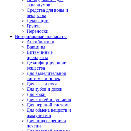
аквариумов
Средства для воды и
лекарства
Декорации
Грунты
Переноски
Ветеринарные препараты
Антибиотики
Вакцины
Витаминные
препараты
Дезинфицирующие
вещества
Для выделительной
системы и почек
Для глаз и носа
Для зубов и десен
Для кожи
Для костей и суставов
Для нервной системы
Для обмена веществ и
иммунитета
Для пищеварения и
печени