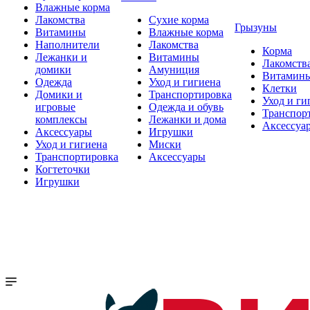
Влажные корма
Лакомства
Сухие корма
Грызуны
Витамины
Влажные корма
Наполнители
Лакомства
Корма
Лежанки и
Витамины
Лакомств
домики
Амуниция
Витамин
Одежда
Уход и гигиена
Клетки
Домики и
Транспортировка
Уход и ги
игровые
Одежда и обувь
Транспор
комплексы
Лежанки и дома
Аксессуа
Аксессуары
Игрушки
Уход и гигиена
Миски
Транспортировка
Аксессуары
Когтеточки
Игрушки